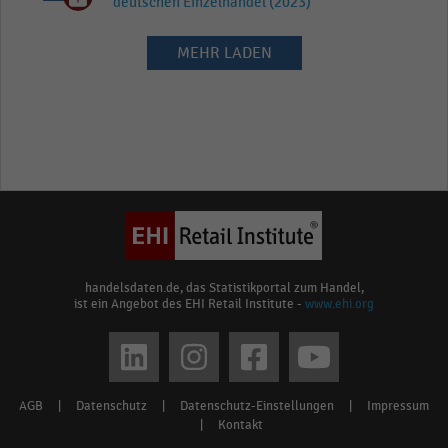
deutschen Einzelhandel (2023)
MEHR LADEN
handelsdaten.de, das Statistikportal zum Handel,
ist ein Angebot des EHI Retail Institute -
www.ehi.org
Social
media
AGB
|
Datenschutz
|
Datenschutz-Einstellungen
|
Impressum
Footer
links
|
Kontakt