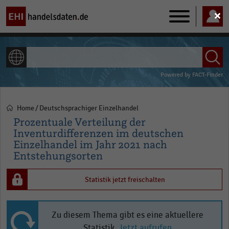
Main
navigation
ALLE INHALTE
Powered by
FACT-Finder
Home
Deutschsprachiger Einzelhandel
Pfadnavigation
Prozentuale Verteilung der
Inventurdifferenzen im deutschen
Einzelhandel im Jahr 2021 nach
Entstehungsorten
Statistik jetzt freischalten
Zu diesem Thema gibt es eine aktuellere
Statistik.
Jetzt aufrufen