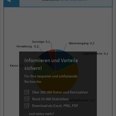
Pie
Chart
graphic.
chart
with
6
slices.
View
Sonstige: 0,1
Wareneingang: 0,2
as
Verwaltung : 0,2
data
table.
Lagerbereiche: 0,1
Informieren und Vorteile
Kasse: 0,3
sichern!
Für Ihre bequeme und umfassende
Recherche:
Über 300.000 Daten und Kennzahlen
Rund 25.000 Statistiken
Verkaufsraum: 1,0
Download als Excel, PNG, PDF
… und vieles mehr!