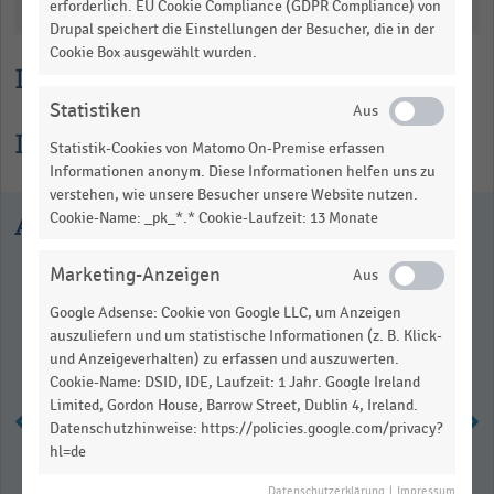
Katalogisierung
erforderlich. EU Cookie Compliance (GDPR Compliance) von
Drupal speichert die Einstellungen der Besucher, die in der
Cookie Box ausgewählt wurden.
Lesehilfe
Statistiken
Informationen zur Statistik
Statistik-Cookies von Matomo On-Premise erfassen
Informationen anonym. Diese Informationen helfen uns zu
verstehen, wie unsere Besucher unsere Website nutzen.
Ausgewählte Statistiken
Cookie-Name: _pk_*.* Cookie-Laufzeit: 13 Monate
Marketing-Anzeigen
Google Adsense: Cookie von Google LLC, um Anzeigen
auszuliefern und um statistische Informationen (z. B. Klick-
und Anzeigeverhalten) zu erfassen und auszuwerten.
Cookie-Name: DSID, IDE, Laufzeit: 1 Jahr. Google Ireland
Limited, Gordon House, Barrow Street, Dublin 4, Ireland.
Datenschutzhinweise: https://policies.google.com/privacy?
hl=de
Inventurdifferenzen im Einzelhandel
Datenschutzerklärung
|
Impressum