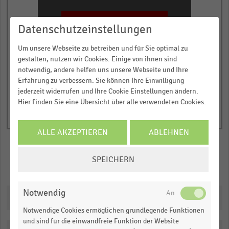
JETZT INFORMIEREN
Datenschutzeinstellungen
© Handelsdaten 2026
End
Um unsere Webseite zu betreiben und für Sie optimal zu
of
gestalten, nutzen wir Cookies. Einige von ihnen sind
interactive
notwendig, andere helfen uns unsere Webseite und Ihre
chart
Erfahrung zu verbessern. Sie können Ihre Einwilligung
jederzeit widerrufen und Ihre Cookie Einstellungen ändern.
Hier finden Sie eine Übersicht über alle verwendeten Cookies.
ALLE AKZEPTIEREN
ABLEHNEN
COOKIE-
SPEICHERN
Merken
Teilen
EINSTELLUNGEN
ÄNDERN
Notwendig
Downloads
Notwendige Cookies ermöglichen grundlegende Funktionen
und sind für die einwandfreie Funktion der Website