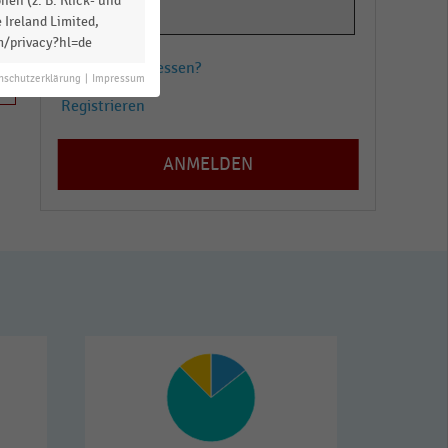
en (z. B. Klick- und
 Ireland Limited,
m/privacy?hl=de
Passwort vergessen?
nschutzerklärung
|
Impressum
Registrieren