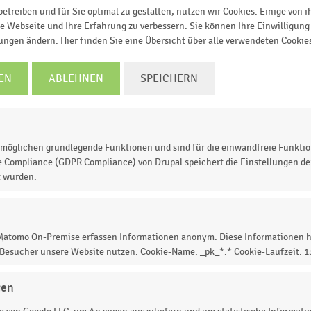
TZT INFORMIEREN
etreiben und für Sie optimal zu gestalten, nutzen wir Cookies. Einige von 
e Webseite und Ihre Erfahrung zu verbessern. Sie können Ihre Einwilligung 
lungen ändern. Hier finden Sie eine Übersicht über alle verwendeten Cookie
0,40 %
0,50 %
0,60 %
0,70 %
0,80 %
0,90 %
1,00 %
EN
ABLEHNEN
SPEICHERN
Anteil der befragten Händler in Prozent
© Handelsdaten 2026
möglichen grundlegende Funktionen und sind für die einwandfreie Funktio
e Compliance (GDPR Compliance) von Drupal speichert die Einstellungen der
t wurden.
tandorte, an denen die im Rahmen des EHI-Whitepapers
ragten Handelsunternehmen bevorzugt DC-Ladestatione
nd Ladesäulen mit einem eigebauten Gleichrichter, der
 Matomo On-Premise erfassen Informationen anonym. Diese Informationen h
uge kompatibel macht. DC-Ladestationen kommen in de
 Besucher unsere Website nutzen. Cookie-Name: _pk_*.* Cookie-Laufzeit: 
ungsgebieten zum Einsatz. Allein 40 Prozent der
 Autobahnnähe zu planen bzw. zu installieren.
gen