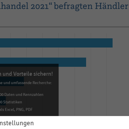
lhandel 2021“ befragten Händler
 und Vorteile sichern!
me und umfassende Recherche:
00 Daten und Kennzahlen
0 Statistiken
ls Excel, PNG, PDF
ehr!
nstellungen