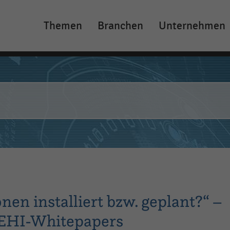
Themen
Branchen
Unternehmen
Main
navigation
n installiert bzw. geplant?“ –
 EHI-Whitepapers