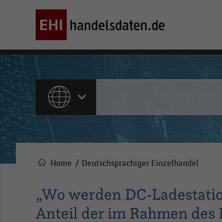
ALLE INHALTE
Home
Deutschsprachiger Einzelhandel
Pfadnavigation
„Wo werden DC-Ladestatione
Anteil der im Rahmen des