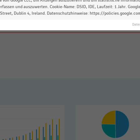
 von Google LLC, um Anzeigen auszuliefern und um statistische Information
rfassen und auszuwerten. Cookie-Name: DSID, IDE, Laufzeit: 1 Jahr. Google
treet, Dublin 4, Ireland. Datenschutzhinweise: https://policies.google.co
 zur Statistik? Jetzt einloggen oder
informieren
Date