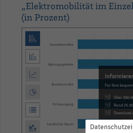
„Elektromobilität im Einze
(in Prozent)
Bar
Chart
graphic.
chart
Autobahnnähe
with
6
bars.
Ballungsgebiete
The
Informieren
chart
Für Ihre beque
Bundesstraße
has
1
Über 300.0
X
Rund 25.00
Ortsausgang
axis
Download a
displaying
… und vieles m
Ländlicher Raum
Datenschutzei
categories.