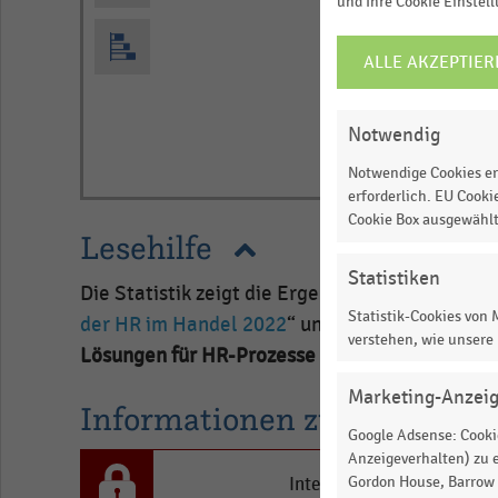
und Ihre Cookie Einstel
JE
ALLE AKZEPTIER
COOKIE-
EINSTELLUNGEN
ÄNDERN
Notwendig
Notwendige Cookies er
End
of
erforderlich. EU Cooki
interactive
Cookie Box ausgewähl
Lesehilfe
chart
Statistiken
Die Statistik zeigt die Ergebnisse einer Händ
Statistik-Cookies von
der HR im Handel 2022
“ und zeigt den Anteil 
verstehen, wie unsere
Lösungen für HR-Prozesse
in ihrem Unterneh
Marketing-Anzei
Informationen zur Statistik
Google Adsense: Cookie
Anzeigeverhalten) zu e
Gordon House, Barrow S
Interesse an den Inhalten