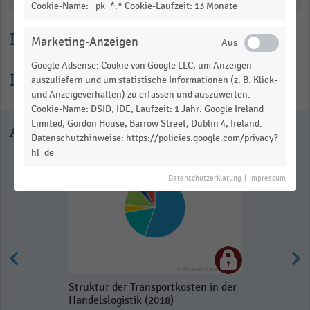
Cookie-Name: _pk_*.* Cookie-Laufzeit: 13 Monate
Lesehilfe
Marketing-Anzeigen
Google Adsense: Cookie von Google LLC, um Anzeigen
Informationen zur Statistik
auszuliefern und um statistische Informationen (z. B. Klick-
und Anzeigeverhalten) zu erfassen und auszuwerten.
Cookie-Name: DSID, IDE, Laufzeit: 1 Jahr. Google Ireland
Limited, Gordon House, Barrow Street, Dublin 4, Ireland.
Ausgewählte Statistiken
Datenschutzhinweise: https://policies.google.com/privacy?
hl=de
Datenschutzerklärung
|
Impressum
Struktur der Transportkosten in der
Handelslogistik (2018)