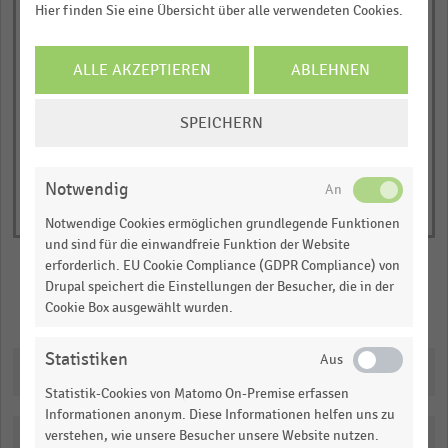
Hier finden Sie eine Übersicht über alle verwendeten Cookies.
JETZT INFORMIEREN
© Handelsdaten 2026
ALLE AKZEPTIEREN
ABLEHNEN
End
of
interactive
COOKIE-
SPEICHERN
chart
EINSTELLUNGEN
ÄNDERN
Notwendig
Notwendige Cookies ermöglichen grundlegende Funktionen
und sind für die einwandfreie Funktion der Website
erforderlich. EU Cookie Compliance (GDPR Compliance) von
Drupal speichert die Einstellungen der Besucher, die in der
Cookie Box ausgewählt wurden.
Merken
Teilen
Statistiken
Downloads
Statistik-Cookies von Matomo On-Premise erfassen
Informationen anonym. Diese Informationen helfen uns zu
verstehen, wie unsere Besucher unsere Website nutzen.
Katalogisierung