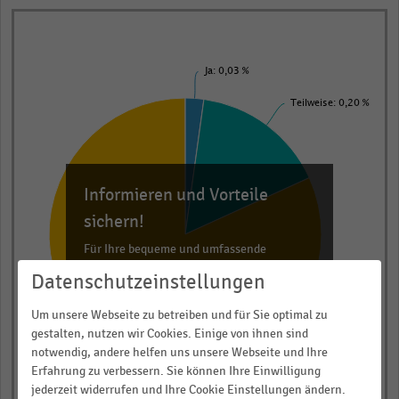
Pie
Chart
graphic.
chart
with
Ja: 0,03 %
4
slices.
Teilweise: 0,20 %
View
as
data
table.
Informieren und Vorteile
sichern!
Für Ihre bequeme und umfassende
Recherche:
Datenschutzeinstellungen
Über 300.000 Daten und Kennzahlen
Um unsere Webseite zu betreiben und für Sie optimal zu
Rund 25.000 Statistiken
gestalten, nutzen wir Cookies. Einige von ihnen sind
Download als Excel, PNG, PDF
notwendig, andere helfen uns unsere Webseite und Ihre
Erfahrung zu verbessern. Sie können Ihre Einwilligung
Nein: 1,01 %
… und vieles mehr!
jederzeit widerrufen und Ihre Cookie Einstellungen ändern.