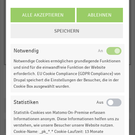
has
JETZT INFORMIEREN
0,00
Zunehmen
Gleich bleiben
Abnehmen
Weiß nicht
1
© Handelsdaten 2026
Y
ALLE AKZEPTIEREN
ABLEHNEN
End
of
axis
interactive
COOKIE-
displaying
SPEICHERN
chart
EINSTELLUNGEN
Anteile
ÄNDERN
in
Notwendig
Prozent.
Range:
Notwendige Cookies ermöglichen grundlegende Funktionen
0
und sind für die einwandfreie Funktion der Website
erforderlich. EU Cookie Compliance (GDPR Compliance) von
to
Drupal speichert die Einstellungen der Besucher, die in der
1.091265.
Merken
Teilen
Cookie Box ausgewählt wurden.
View
as
data
Statistiken
Downloads
table.
Statistik-Cookies von Matomo On-Premise erfassen
Informationen anonym. Diese Informationen helfen uns zu
verstehen, wie unsere Besucher unsere Website nutzen.
Katalogisierung
Cookie-Name: _pk_*.* Cookie-Laufzeit: 13 Monate