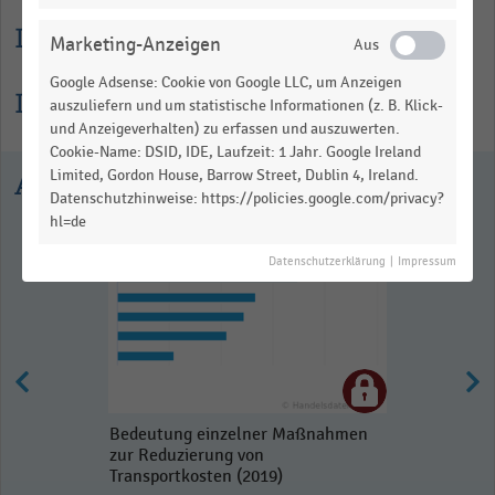
Lesehilfe
Marketing-Anzeigen
Google Adsense: Cookie von Google LLC, um Anzeigen
Informationen zur Statistik
auszuliefern und um statistische Informationen (z. B. Klick-
und Anzeigeverhalten) zu erfassen und auszuwerten.
Cookie-Name: DSID, IDE, Laufzeit: 1 Jahr. Google Ireland
Limited, Gordon House, Barrow Street, Dublin 4, Ireland.
Ausgewählte Statistiken
Datenschutzhinweise: https://policies.google.com/privacy?
hl=de
Datenschutzerklärung
|
Impressum
Bedeutung einzelner Maßnahmen
zur Reduzierung von
Transportkosten (2019)