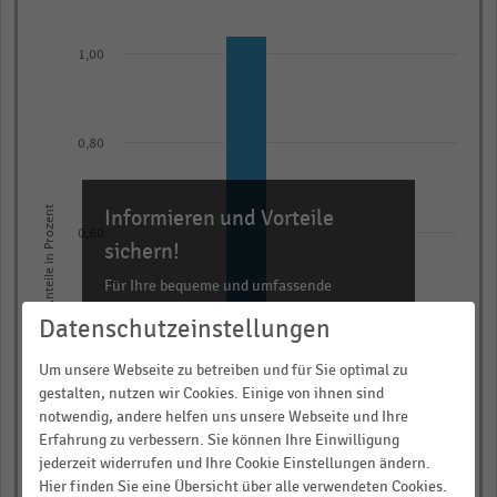
Bar
Chart
graphic.
chart
with
1,00
4
bars.
The
0,80
chart
has
Anteile in Prozent
Informieren und Vorteile
1
0,60
X
sichern!
axis
Für Ihre bequeme und umfassende
displaying
Recherche:
Datenschutzeinstellungen
0,40
categories.
Über 300.000 Daten und Kennzahlen
Range:
Um unsere Webseite zu betreiben und für Sie optimal zu
Rund 25.000 Statistiken
4
gestalten, nutzen wir Cookies. Einige von ihnen sind
categories.
Download als Excel, PNG, PDF
notwendig, andere helfen uns unsere Webseite und Ihre
0,20
Erfahrung zu verbessern. Sie können Ihre Einwilligung
The
… und vieles mehr!
jederzeit widerrufen und Ihre Cookie Einstellungen ändern.
chart
Hier finden Sie eine Übersicht über alle verwendeten Cookies.