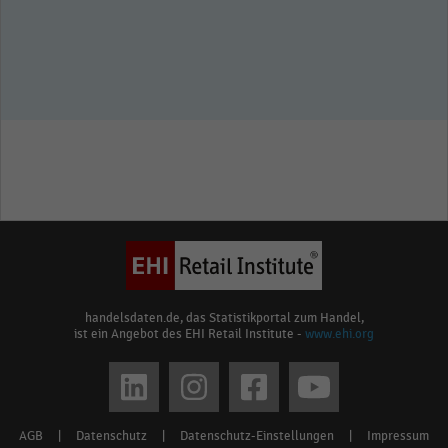
handelsdaten.de, das Statistikportal zum Handel,
ist ein Angebot des EHI Retail Institute -
www.ehi.org
Social
media
AGB
|
Datenschutz
|
Datenschutz-Einstellungen
|
Impressum
Footer