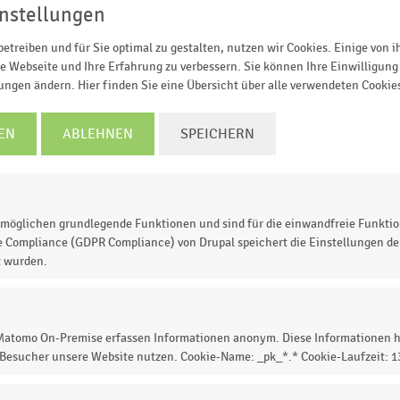
TZT INFORMIEREN
nstellungen
etreiben und für Sie optimal zu gestalten, nutzen wir Cookies. Einige von 
e Webseite und Ihre Erfahrung zu verbessern. Sie können Ihre Einwilligung 
0,20
0,30
0,40
0,50
0,60
0,70
0,80
0,90
1,00
lungen ändern. Hier finden Sie eine Übersicht über alle verwendeten Cookie
Gewichteter durchschnittlicher Einkaufsbetrag
EN
ABLEHNEN
SPEICHERN
© Handelsdaten 2026
möglichen grundlegende Funktionen und sind für die einwandfreie Funktio
hen Einkaufsbetrag im deutschen Einzelhandel im Jahr
e Compliance (GDPR Compliance) von Drupal speichert die Einstellungen der
t wurden.
n (exkl. Schlecker) betrug 2010 der durchschnittliche
 Matomo On-Premise erfassen Informationen anonym. Diese Informationen h
 Besucher unsere Website nutzen. Cookie-Name: _pk_*.* Cookie-Laufzeit: 
 zur Statistik? Jetzt einloggen oder
informieren