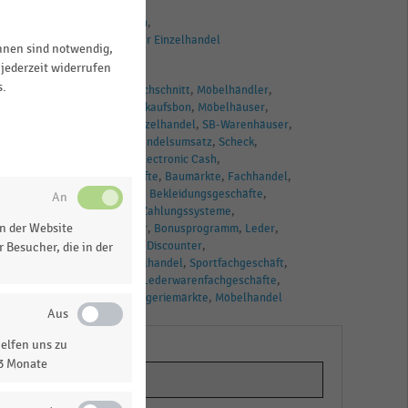
BRANCHEN
Einkaufsverhalten
Deutschsprachiger Einzelhandel
ihnen sind notwendig,
jederzeit widerrufen
TAGS
s.
Textilhandel
Durchschnitt
Möbelhändler
Textilhändler
Einkaufsbon
Möbelhäuser
Warenhäuser
Einzelhandel
SB-Warenhäuser
Zahlung
Einzelhandelsumsatz
Scheck
Zahlungsarten
Electronic Cash
Schuhfachgeschäfte
Baumärkte
Fachhandel
Schuhfachhandel
Bekleidungsgeschäfte
kartengestützte Zahlungssysteme
n der Website
Schuhfachhändler
Bonusprogramm
Leder
Sportfachhandel
Discounter
 Besucher, die in der
Lederwareneinzelhandel
Sportfachgeschäft
Discountmärkte
Lederwarenfachgeschäfte
Supermärkte
Drogeriemärkte
Möbelhandel
elfen uns zu
13 Monate