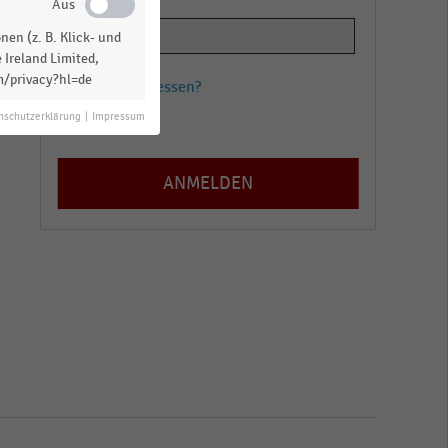
en (z. B. Klick- und
 Ireland Limited,
m/privacy?hl=de
Passwort vergessen?
nschutzerklärung
|
Impressum
Registrieren