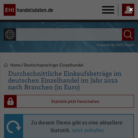
Main
navigation
ALLE INHALTE
Powered by
FACT-Finder
Home
Deutschsprachiger Einzelhandel
Pfadnavigation
Durchschnittliche Einkaufsbeträge im
deutschen Einzelhandel im Jahr 2022
nach Branchen (in Euro)
Statistik jetzt freischalten
Zu diesem Thema gibt es eine aktuellere
Statistik.
Jetzt aufrufen