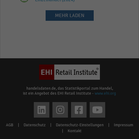
MEHR LADEN
handelsdaten.de, das Statistikportal zum Handel,
ist ein Angebot des EHI Retail Institute -
www.ehi.org
Social
media
AGB
|
Datenschutz
|
Datenschutz-Einstellungen
|
Impressum
Footer
links
|
Kontakt