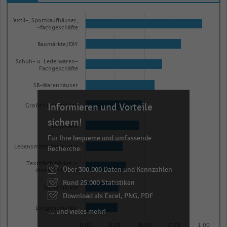
Bar
Chart
graphic.
Textil-, Sportkaufhäuser,
chart
-fachgeschäfte
with
10
Baumärkte/DIY
bars.
Schuh- u. Lederwaren-
The
Fachgeschäfte
chart
SB-Warenhäuser
has
Informieren und Vorteile
1
Große Supermärkte
X
sichern!
Insgesamt
axis
Für Ihre bequeme und umfassende
displaying
Lebensmitteldiscounter
Recherche:
categories.
Textilfachmärkte/-
Über 300.000 Daten und Kennzahlen
Range:
discountmärkte
Rund 25.000 Statistiken
10
Supermärkte
categories.
Download als Excel, PNG, PDF
The
Drogeriemärkte
… und vieles mehr!
chart
0,00
0,25
0,50
0,75
1,00