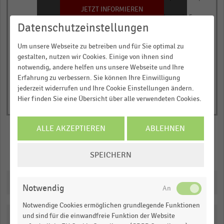
has
JETZT INFORMIEREN
Durchschnittlicher Einkaufsbetrag in Euro
1
Datenschutzeinstellungen
© Handelsdaten 2026
Y
End
of
axis
Um unsere Webseite zu betreiben und für Sie optimal zu
interactive
displaying
gestalten, nutzen wir Cookies. Einige von ihnen sind
chart
notwendig, andere helfen uns unsere Webseite und Ihre
Durchschnittlicher
Erfahrung zu verbessern. Sie können Ihre Einwilligung
Einkaufsbetrag
jederzeit widerrufen und Ihre Cookie Einstellungen ändern.
in
Hier finden Sie eine Übersicht über alle verwendeten Cookies.
Euro.
Range:
ALLE AKZEPTIEREN
ABLEHNEN
0
to
COOKIE-
Merken
Teilen
SPEICHERN
1.04013.
EINSTELLUNGEN
View
ÄNDERN
as
Downloads
data
Notwendig
table.
Notwendige Cookies ermöglichen grundlegende Funktionen
Katalogisierung
und sind für die einwandfreie Funktion der Website