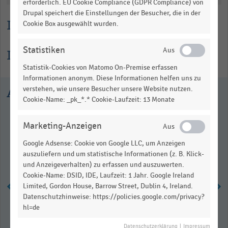
erforderlich. EU Cookie Compliance (GDPR Compliance) von
Drupal speichert die Einstellungen der Besucher, die in der
Lesehilfe
Cookie Box ausgewählt wurden.
Statistiken
Informationen zur Statistik
Statistik-Cookies von Matomo On-Premise erfassen
Informationen anonym. Diese Informationen helfen uns zu
Ausgewählte Statistiken
verstehen, wie unsere Besucher unsere Website nutzen.
Cookie-Name: _pk_*.* Cookie-Laufzeit: 13 Monate
Marketing-Anzeigen
Google Adsense: Cookie von Google LLC, um Anzeigen
auszuliefern und um statistische Informationen (z. B. Klick-
und Anzeigeverhalten) zu erfassen und auszuwerten.
Cookie-Name: DSID, IDE, Laufzeit: 1 Jahr. Google Ireland
Limited, Gordon House, Barrow Street, Dublin 4, Ireland.
Datenschutzhinweise: https://policies.google.com/privacy?
Umsatzanteile der Zahlungsarten
hl=de
im deutschen Einzelhandel (2010-
2025)
Datenschutzerklärung
|
Impressum