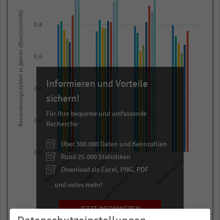
with
Renovierungszyklen in Jahren (Durchschnitt)
8
data
0,8
series.
The
0,6
chart
has
Informieren und Vorteile
1
0,4
sichern!
X
axis
Für Ihre bequeme und umfassende
displaying
0,2
Recherche:
categories.
Über 300.000 Daten und Kennzahlen
Range:
0,0
Rund 25.000 Statistiken
4
Baumarkt (1)
Drogeriemarkt
Textil/Schuhe/Sport (1)
Warenhaus (2)
Download als Excel, PNG, PDF
categories.
The
… und vieles mehr!
chart
has
JETZT INFORMIEREN
2003
2007
2010
2013
2016