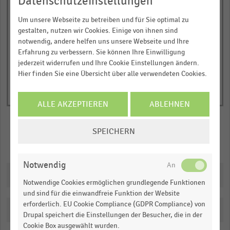
Datenschutzeinstellungen
1
2019
2022
2025
Y
© Handelsdaten 2026
Um unsere Webseite zu betreiben und für Sie optimal zu
End
axis
gestalten, nutzen wir Cookies. Einige von ihnen sind
of
displaying
interactive
notwendig, andere helfen uns unsere Webseite und Ihre
chart
Renovierungszyklen
Erfahrung zu verbessern. Sie können Ihre Einwilligung
jederzeit widerrufen und Ihre Cookie Einstellungen ändern.
in
Hier finden Sie eine Übersicht über alle verwendeten Cookies.
Jahren
(Durchschnitt).
Range:
ALLE AKZEPTIEREN
ABLEHNEN
0
COOKIE-
to
SPEICHERN
EINSTELLUNGEN
1.0537800000000002.
Merken
Teilen
ÄNDERN
View
as
Notwendig
data
Downloads
table.
Notwendige Cookies ermöglichen grundlegende Funktionen
und sind für die einwandfreie Funktion der Website
erforderlich. EU Cookie Compliance (GDPR Compliance) von
Katalogisierung
Drupal speichert die Einstellungen der Besucher, die in der
Cookie Box ausgewählt wurden.