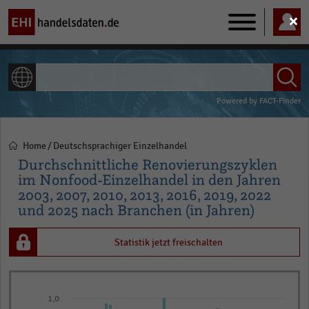
Main
navigation
ALLE INHALTE
Powered by
FACT-Finder
Home
Deutschsprachiger Einzelhandel
Pfadnavigation
Durchschnittliche Renovierungszyklen
im Nonfood-Einzelhandel in den Jahren
2003, 2007, 2010, 2013, 2016, 2019, 2022
und 2025 nach Branchen (in Jahren)
Statistik jetzt freischalten
Bar
Chart
graphic.
chart
1,0