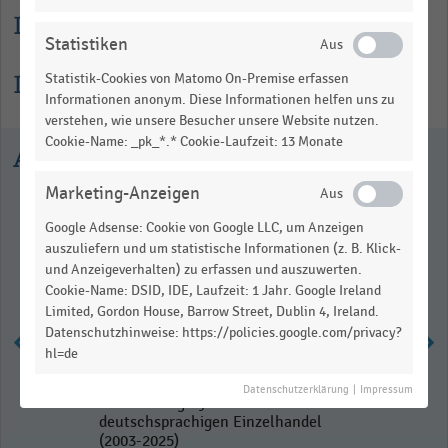
Lesehilfe
Statistiken
Informationen zur Statistik
Statistik-Cookies von Matomo On-Premise erfassen
Informationen anonym. Diese Informationen helfen uns zu
verstehen, wie unsere Besucher unsere Website nutzen.
Cookie-Name: _pk_*.* Cookie-Laufzeit: 13 Monate
Ausgewählte Statistiken
Marketing-Anzeigen
Google Adsense: Cookie von Google LLC, um Anzeigen
auszuliefern und um statistische Informationen (z. B. Klick-
und Anzeigeverhalten) zu erfassen und auszuwerten.
Cookie-Name: DSID, IDE, Laufzeit: 1 Jahr. Google Ireland
Limited, Gordon House, Barrow Street, Dublin 4, Ireland.
Datenschutzhinweise: https://policies.google.com/privacy?
hl=de
Durchschnittliche
Datenschutzerklärung
|
Impressum
Renovierungszyklen im
deutschsprachigen Einzelhandel
(2003-2025)