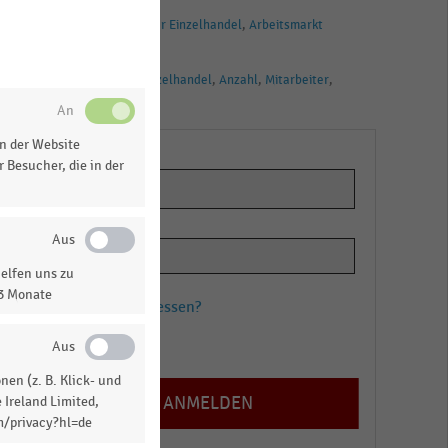
BRANCHEN
Deutschsprachiger Einzelhandel
Arbeitsmarkt
TAGS
Beschäftigte
Einzelhandel
Anzahl
Mitarbeiter
Deutschland
n der Website
 Besucher, die in der
elfen uns zu
13 Monate
Passwort vergessen?
Registrieren
en (z. B. Klick- und
 Ireland Limited,
m/privacy?hl=de