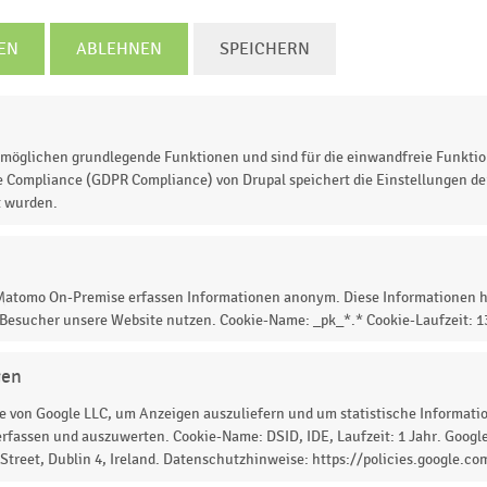
EN
ABLEHNEN
SPEICHERN
.17
30.09.18
30.09.19
30.09.20
30.09.21
30.09.22
31.09.23
31.09.24
© Handelsdaten 2026
möglichen grundlegende Funktionen und sind für die einwandfreie Funktio
e Compliance (GDPR Compliance) von Drupal speichert die Einstellungen der
zahl der Beschäftigten im Einzelhandel in Deutschland
t wurden.
. Der deutsche Einzelhandel (ohne Brennstoffe und ohne
2023
rund
3,13 Millionen Menschen
.
 Matomo On-Premise erfassen Informationen anonym. Diese Informationen h
 Besucher unsere Website nutzen. Cookie-Name: _pk_*.* Cookie-Laufzeit: 
gen
 zur Statistik? Jetzt einloggen oder
informieren
 von Google LLC, um Anzeigen auszuliefern und um statistische Information
rfassen und auszuwerten. Cookie-Name: DSID, IDE, Laufzeit: 1 Jahr. Google
treet, Dublin 4, Ireland. Datenschutzhinweise: https://policies.google.co