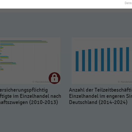
Date
ersicherungspflichtig
Anzahl der Teilzeitbeschäft
tigte im Einzelhandel nach
Einzelhandel im engeren Si
haftszweigen (2010-2013)
Deutschland (2014-2024)