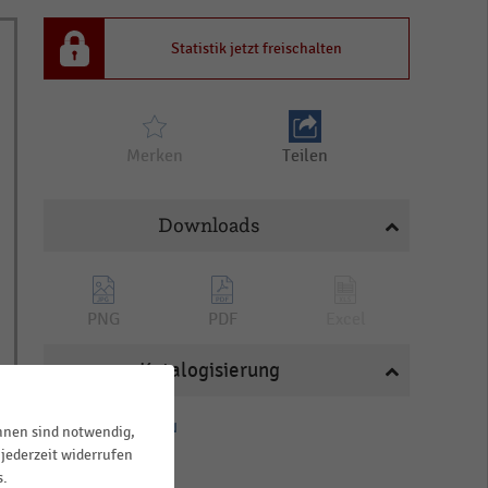
Statistik jetzt freischalten
Merken
Teilen
Downloads
PNG
PDF
Excel
Katalogisierung
HANDELSTHEMEN
ihnen sind notwendig,
jederzeit widerrufen
Personal
s.