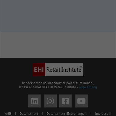
handelsdaten.de, das Statistikportal zum Handel,
ist ein Angebot des EHI Retail Institute -
www.ehi.org
Social
media
AGB
|
Datenschutz
|
Datenschutz-Einstellungen
|
Impressum