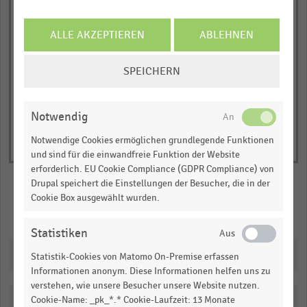
JETZT INFORMIEREN
ALLE AKZEPTIEREN
ABLEHNEN
© Handelsdaten 2026
End
of
COOKIE-
SPEICHERN
interactive
EINSTELLUNGEN
chart
ÄNDERN
Notwendig
Notwendige Cookies ermöglichen grundlegende Funktionen
und sind für die einwandfreie Funktion der Website
erforderlich. EU Cookie Compliance (GDPR Compliance) von
Drupal speichert die Einstellungen der Besucher, die in der
Cookie Box ausgewählt wurden.
Merken
Teilen
Statistiken
Downloads
Statistik-Cookies von Matomo On-Premise erfassen
Informationen anonym. Diese Informationen helfen uns zu
verstehen, wie unsere Besucher unsere Website nutzen.
Cookie-Name: _pk_*.* Cookie-Laufzeit: 13 Monate
Katalogisierung