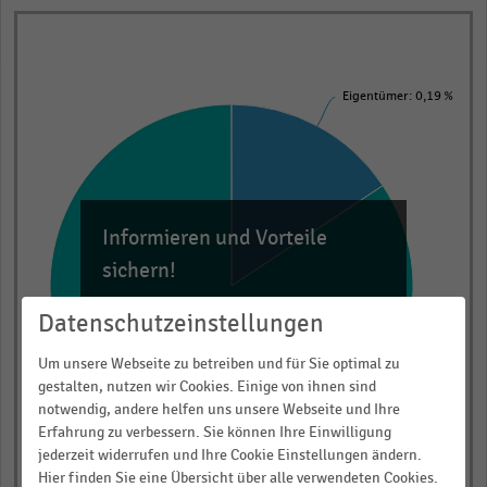
Pie
Chart
graphic.
chart
with
Eigentümer: 0,19 %
2
slices.
View
as
data
table.
Informieren und Vorteile
sichern!
Für Ihre bequeme und umfassende
Datenschutzeinstellungen
Recherche:
Um unsere Webseite zu betreiben und für Sie optimal zu
Über 300.000 Daten und Kennzahlen
gestalten, nutzen wir Cookies. Einige von ihnen sind
Rund 25.000 Statistiken
notwendig, andere helfen uns unsere Webseite und Ihre
Download als Excel, PNG, PDF
Erfahrung zu verbessern. Sie können Ihre Einwilligung
jederzeit widerrufen und Ihre Cookie Einstellungen ändern.
… und vieles mehr!
Hier finden Sie eine Übersicht über alle verwendeten Cookies.
Mieter: 1,02 %