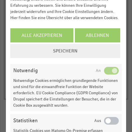
0
0
1
1
1
chart
Erfahrung zu verbessern. Sie können Ihre Einwilligung
… und vieles mehr!
jederzeit widerrufen und Ihre Cookie Einstellungen ändern.
has
Anteil der befragten Expansionsexpert:innen in
Hier finden Sie eine Übersicht über alle verwendeten Cookies.
Prozent
1
JETZT INFORMIEREN
Y
Top-7-Metropole
Sonst. Oberzentrum
axis
Mittelzentrum
ALLE AKZEPTIEREN
ABLEHNEN
Sonst. Orte geringerer Zentralität
displaying
Kumuliert, stadtunabhängig
COOKIE-
Anteil
© Handelsdaten 2026
SPEICHERN
End
EINSTELLUNGEN
der
of
interactive
ÄNDERN
befragten
chart
Notwendig
Expansionsexpert:innen
in
Notwendige Cookies ermöglichen grundlegende Funktionen
Prozent.
und sind für die einwandfreie Funktion der Website
erforderlich. EU Cookie Compliance (GDPR Compliance) von
Range:
Drupal speichert die Einstellungen der Besucher, die in der
0
Cookie Box ausgewählt wurden.
to
1.00947.
Statistiken
Merken
Teilen
View
as
Statistik-Cookies von Matomo On-Premise erfassen