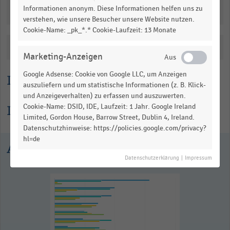
data
Informationen anonym. Diese Informationen helfen uns zu
table.
Downloads
verstehen, wie unsere Besucher unsere Website nutzen.
Cookie-Name: _pk_*.* Cookie-Laufzeit: 13 Monate
Katalogisierung
Marketing-Anzeigen
Google Adsense: Cookie von Google LLC, um Anzeigen
Lesehilfe
auszuliefern und um statistische Informationen (z. B. Klick-
und Anzeigeverhalten) zu erfassen und auszuwerten.
Informationen zur Statistik
Cookie-Name: DSID, IDE, Laufzeit: 1 Jahr. Google Ireland
Limited, Gordon House, Barrow Street, Dublin 4, Ireland.
Datenschutzhinweise: https://policies.google.com/privacy?
hl=de
Ausgewählte Statistiken
Datenschutzerklärung
|
Impressum