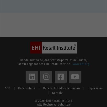
handelsdaten.de, das Statistikportal zum Handel,
ist ein Angebot des EHI Retail Institute -
www.ehi.org
Social
media
AGB
|
Datenschutz
|
Datenschutz-Einstellungen
|
Impressum
Footer
links
|
Kontakt
menu
© 2026, EHI Retail Institute
Alle Rechte vorbehalten