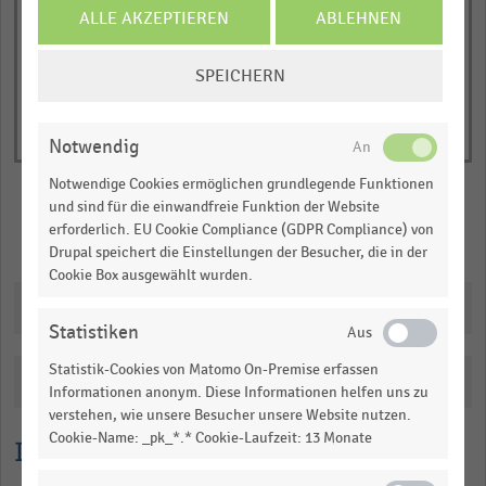
of
axis
ALLE AKZEPTIEREN
ABLEHNEN
interactive
displaying
chart
COOKIE-
Absatz
SPEICHERN
EINSTELLUNGEN
in
ÄNDERN
Tonnen.
Range:
Notwendig
0
Notwendige Cookies ermöglichen grundlegende Funktionen
to
und sind für die einwandfreie Funktion der Website
1.0878.
erforderlich. EU Cookie Compliance (GDPR Compliance) von
Merken
Teilen
View
Drupal speichert die Einstellungen der Besucher, die in der
as
Cookie Box ausgewählt wurden.
data
Downloads
table.
Statistiken
Statistik-Cookies von Matomo On-Premise erfassen
Katalogisierung
Informationen anonym. Diese Informationen helfen uns zu
verstehen, wie unsere Besucher unsere Website nutzen.
Cookie-Name: _pk_*.* Cookie-Laufzeit: 13 Monate
Lesehilfe