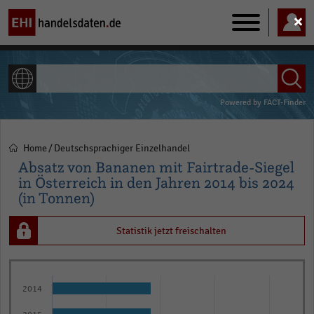
Main
navigation
ALLE INHALTE
Powered by
FACT-Finder
Home
Deutschsprachiger Einzelhandel
Pfadnavigation
Absatz von Bananen mit Fairtrade-Siegel
in Österreich in den Jahren 2014 bis 2024
(in Tonnen)
Statistik jetzt freischalten
Bar
Chart
graphic.
chart
2014
with