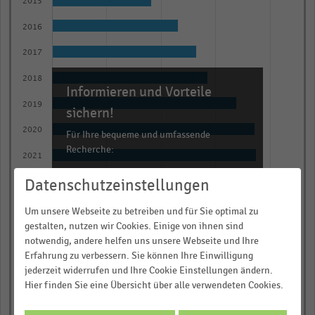
2015
11
bars.
2016
The
2017
chart
has
2018
Informieren und Vorteile
1
2019
X
sichern!
axis
2020
Für Ihre bequeme und umfassende
displaying
Recherche:
2021
categories.
Über 300.000 Daten und Kennzahlen
Range:
Datenschutzeinstellungen
2022
Rund 25.000 Statistiken
11
2023
Um unsere Webseite zu betreiben und für Sie optimal zu
categories.
Download als Excel, PNG, PDF
gestalten, nutzen wir Cookies. Einige von ihnen sind
The
2024
… und vieles mehr!
notwendig, andere helfen uns unsere Webseite und Ihre
chart
Erfahrung zu verbessern. Sie können Ihre Einwilligung
0,00
0,25
0,50
0,75
1,00
has
jederzeit widerrufen und Ihre Cookie Einstellungen ändern.
JETZT INFORMIEREN
Absatz in Tonnen
Hier finden Sie eine Übersicht über alle verwendeten Cookies.
1
© Handelsdaten 2026
Y
End