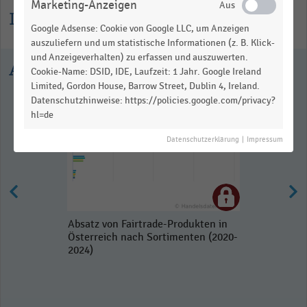
Marketing-Anzeigen
Informationen zur Statistik
Google Adsense: Cookie von Google LLC, um Anzeigen
auszuliefern und um statistische Informationen (z. B. Klick-
und Anzeigeverhalten) zu erfassen und auszuwerten.
Ausgewählte Statistiken
Cookie-Name: DSID, IDE, Laufzeit: 1 Jahr. Google Ireland
Limited, Gordon House, Barrow Street, Dublin 4, Ireland.
Datenschutzhinweise: https://policies.google.com/privacy?
hl=de
Datenschutzerklärung
|
Impressum
Absatz von Fairtrade-Produkten in
Österreich nach Sortimenten (2020-
2024)