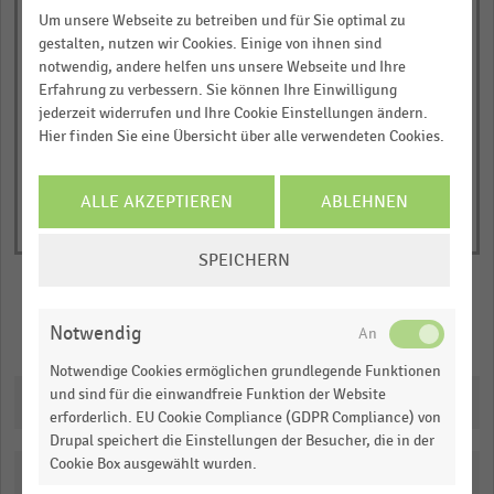
0,00
has
JETZT INFORMIEREN
Um unsere Webseite zu betreiben und für Sie optimal zu
2006
2005
2004
2003
2002
2012
2011
2010
2009
2008
2007
1
gestalten, nutzen wir Cookies. Einige von ihnen sind
© Handelsdaten 2026
notwendig, andere helfen uns unsere Webseite und Ihre
Y
End
Erfahrung zu verbessern. Sie können Ihre Einwilligung
of
axis
interactive
jederzeit widerrufen und Ihre Cookie Einstellungen ändern.
displaying
chart
Hier finden Sie eine Übersicht über alle verwendeten Cookies.
Bruttoumsatz
in
ALLE AKZEPTIEREN
ABLEHNEN
Millionen
Euro.
COOKIE-
SPEICHERN
Range:
EINSTELLUNGEN
0
ÄNDERN
to
Notwendig
Merken
Teilen
1.09914.
Notwendige Cookies ermöglichen grundlegende Funktionen
View
as
und sind für die einwandfreie Funktion der Website
Downloads
data
erforderlich. EU Cookie Compliance (GDPR Compliance) von
table.
Drupal speichert die Einstellungen der Besucher, die in der
Cookie Box ausgewählt wurden.
Katalogisierung