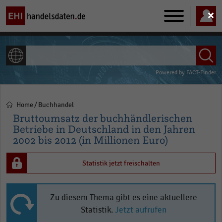
Main
navigation
ALLE INHALTE
Powered by
FACT-Finder
Home
Buchhandel
Pfadnavigation
Bruttoumsatz der buchhändlerischen
Betriebe in Deutschland in den Jahren
2002 bis 2012 (in Millionen Euro)
Statistik jetzt freischalten
Zu diesem Thema gibt es eine aktuellere
Statistik.
Jetzt aufrufen