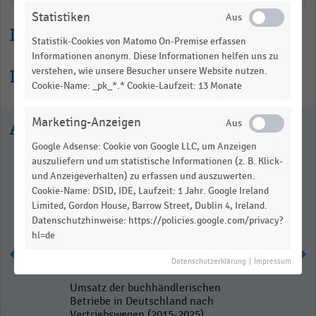
Statistiken
Lesehilfe
Statistik-Cookies von Matomo On-Premise erfassen
Informationen anonym. Diese Informationen helfen uns zu
Informationen zur Statistik
verstehen, wie unsere Besucher unsere Website nutzen.
Cookie-Name: _pk_*.* Cookie-Laufzeit: 13 Monate
Marketing-Anzeigen
Ausgewählte Statistiken
Google Adsense: Cookie von Google LLC, um Anzeigen
auszuliefern und um statistische Informationen (z. B. Klick-
und Anzeigeverhalten) zu erfassen und auszuwerten.
Cookie-Name: DSID, IDE, Laufzeit: 1 Jahr. Google Ireland
Limited, Gordon House, Barrow Street, Dublin 4, Ireland.
Datenschutzhinweise: https://policies.google.com/privacy?
hl=de
Datenschutzerklärung
|
Impressum
Umsatz der buchhändlerischen
Betriebe in Deutschland nach
Vertriebswegen (2015-2025)