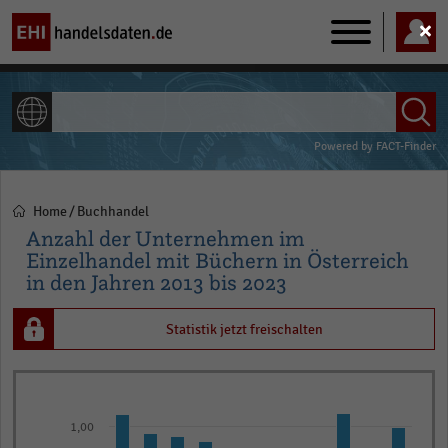
Main
navigation
ALLE INHALTE
Powered by
FACT-Finder
Home
Buchhandel
Pfadnavigation
Anzahl der Unternehmen im
Einzelhandel mit Büchern in Österreich
in den Jahren 2013 bis 2023
Statistik jetzt freischalten
Bar
Chart
graphic.
chart
1,00
with