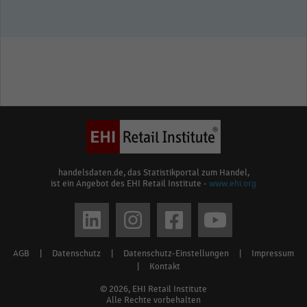
handelsdaten.de, das Statistikportal zum Handel,
ist ein Angebot des EHI Retail Institute -
www.ehi.org
Social
media
AGB
|
Datenschutz
|
Datenschutz-Einstellungen
|
Impressum
Footer
links
|
Kontakt
menu
© 2026, EHI Retail Institute
Alle Rechte vorbehalten