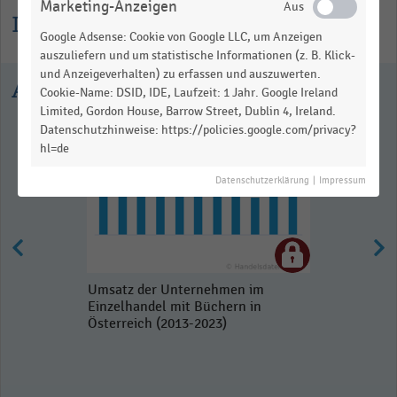
Marketing-Anzeigen
Informationen zur Statistik
Google Adsense: Cookie von Google LLC, um Anzeigen
auszuliefern und um statistische Informationen (z. B. Klick-
und Anzeigeverhalten) zu erfassen und auszuwerten.
Ausgewählte Statistiken
Cookie-Name: DSID, IDE, Laufzeit: 1 Jahr. Google Ireland
Limited, Gordon House, Barrow Street, Dublin 4, Ireland.
Datenschutzhinweise: https://policies.google.com/privacy?
hl=de
Datenschutzerklärung
|
Impressum
Umsatz der Unternehmen im
Einzelhandel mit Büchern in
Österreich (2013-2023)