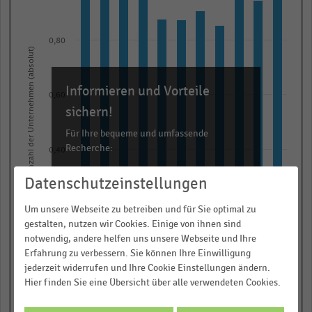
11
bars.
The
0,80
Anzahl der Unternehmen (absolut)
chart
has
Informieren und Vorteile
1
0,60
X
sichern!
axis
Für Ihre bequeme und umfassende
displaying
Recherche:
0,40
categories.
Über 300.000 Daten und Kennzahlen
Range:
Datenschutzeinstellungen
Rund 25.000 Statistiken
11
0,20
Um unsere Webseite zu betreiben und für Sie optimal zu
categories.
Download als Excel, PNG, PDF
gestalten, nutzen wir Cookies. Einige von ihnen sind
The
… und vieles mehr!
notwendig, andere helfen uns unsere Webseite und Ihre
chart
Erfahrung zu verbessern. Sie können Ihre Einwilligung
0,00
has
jederzeit widerrufen und Ihre Cookie Einstellungen ändern.
JETZT INFORMIEREN
2017
2016
2015
2014
2013
2023
2022
2021
2020
2019
2018
Hier finden Sie eine Übersicht über alle verwendeten Cookies.
1
© Handelsdaten 2026
Y
End