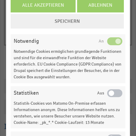
of
axis
ALLE AKZEPTIEREN
ABLEHNEN
interactive
displaying
chart
COOKIE-
Anzahl
SPEICHERN
EINSTELLUNGEN
der
ÄNDERN
Unternehmen
(absolut).
Notwendig
Range:
Notwendige Cookies ermöglichen grundlegende Funktionen
0
und sind für die einwandfreie Funktion der Website
to
erforderlich. EU Cookie Compliance (GDPR Compliance) von
Merken
Teilen
1.083075.
Drupal speichert die Einstellungen der Besucher, die in der
Cookie Box ausgewählt wurden.
View
as
Downloads
data
Statistiken
table.
Statistik-Cookies von Matomo On-Premise erfassen
Katalogisierung
Informationen anonym. Diese Informationen helfen uns zu
verstehen, wie unsere Besucher unsere Website nutzen.
Cookie-Name: _pk_*.* Cookie-Laufzeit: 13 Monate
Lesehilfe