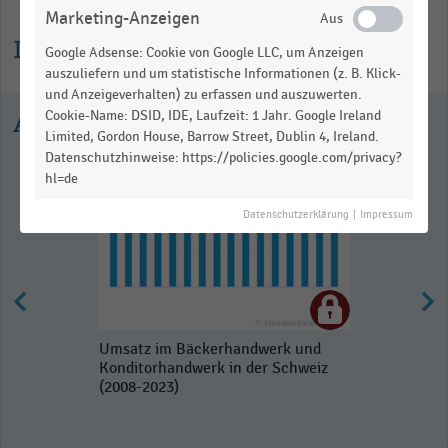
Marketing-Anzeigen
Informationen zur Statistik
Google Adsense: Cookie von Google LLC, um Anzeigen
auszuliefern und um statistische Informationen (z. B. Klick-
und Anzeigeverhalten) zu erfassen und auszuwerten.
Cookie-Name: DSID, IDE, Laufzeit: 1 Jahr. Google Ireland
Ausgewählte Statistiken
Limited, Gordon House, Barrow Street, Dublin 4, Ireland.
Datenschutzhinweise: https://policies.google.com/privacy?
hl=de
Datenschutzerklärung
|
Impressum
Umsatz im Bäckerhandwerk und
Konditorhandwerk in der Schweiz
(2008-2023)