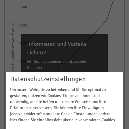
with
1,00
11
data
points.
Umsatz in Tausend Schweizer Franken
0,95
The
chart
has
Informieren und Vorteile
0,90
1
sichern!
X
Für Ihre bequeme und umfassende
0,85
axis
Recherche:
displaying
Datenschutzeinstellungen
categories.
Über 300.000 Daten und Kennzahlen
0,80
Range:
Rund 25.000 Statistiken
Um unsere Webseite zu betreiben und für Sie optimal zu
11
Download als Excel, PNG, PDF
gestalten, nutzen wir Cookies. Einige von ihnen sind
0,75
categories.
notwendig, andere helfen uns unsere Webseite und Ihre
… und vieles mehr!
The
Erfahrung zu verbessern. Sie können Ihre Einwilligung
jederzeit widerrufen und Ihre Cookie Einstellungen ändern.
chart
JETZT INFORMIEREN
2012
2011
2010
2009
2008
2018
2017
2016
2015
2014
2013
Hier finden Sie eine Übersicht über alle verwendeten Cookies.
has
© Handelsdaten 2026