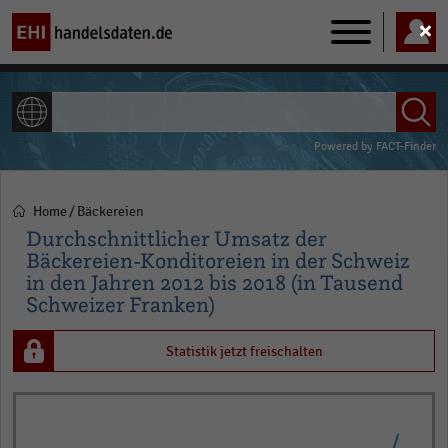
Main
navigation
ALLE INHALTE
Powered by
FACT-Finder
Home
Bäckereien
Pfadnavigation
Durchschnittlicher Umsatz der
Bäckereien-Konditoreien in der Schweiz
in den Jahren 2012 bis 2018 (in Tausend
Schweizer Franken)
Statistik jetzt freischalten
Line
Chart
graphic.
chart