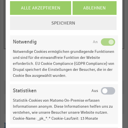
1
End
Y
of
ALLE AKZEPTIEREN
ABLEHNEN
interactive
axis
chart
COOKIE-
displaying
SPEICHERN
EINSTELLUNGEN
Umsatz
ÄNDERN
in
Notwendig
Tausend
Schweizer
Notwendige Cookies ermöglichen grundlegende Funktionen
Franken.
und sind für die einwandfreie Funktion der Website
erforderlich. EU Cookie Compliance (GDPR Compliance) von
Range:
Merken
Teilen
Drupal speichert die Einstellungen der Besucher, die in der
0.704158524173028
Cookie Box ausgewählt wurden.
to
1.045725784563189.
Downloads
Statistiken
View
as
Statistik-Cookies von Matomo On-Premise erfassen
data
Katalogisierung
Informationen anonym. Diese Informationen helfen uns zu
table.
verstehen, wie unsere Besucher unsere Website nutzen.
Cookie-Name: _pk_*.* Cookie-Laufzeit: 13 Monate
Lesehilfe