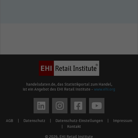
handelsdaten.de, das Statistikportal zum Handel,
ist ein Angebot des EHI Retail Institute -
www.ehi.org
Social
media
AGB
|
Datenschutz
|
Datenschutz-Einstellungen
|
Impressum
Footer
links
|
Kontakt
menu
© 2026, EHI Retail Institute