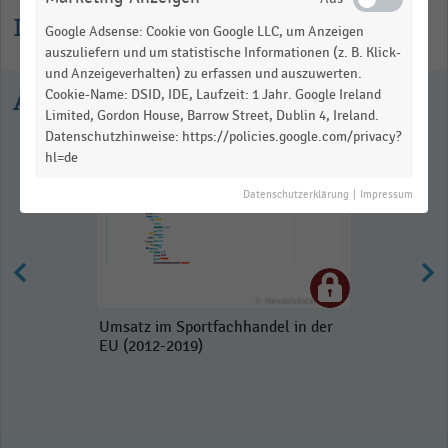
Informationen zur Statistik
Google Adsense: Cookie von Google LLC, um Anzeigen
auszuliefern und um statistische Informationen (z. B. Klick-
und Anzeigeverhalten) zu erfassen und auszuwerten.
Ausgewählte Statistiken
Cookie-Name: DSID, IDE, Laufzeit: 1 Jahr. Google Ireland
Limited, Gordon House, Barrow Street, Dublin 4, Ireland.
Datenschutzhinweise: https://policies.google.com/privacy?
hl=de
Datenschutzerklärung
|
Impressum
Umsatz im Sportfachhandel in der
EU (2012-2019)