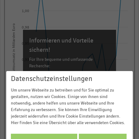
20
data
1,00
points.
The
Bruttoumsatz in Milliarden Euro
0,98
chart
has
Informieren und Vorteile
0,95
1
sichern!
X
Für Ihre bequeme und umfassende
0,93
axis
Recherche:
displaying
0,90
Datenschutzeinstellungen
categories.
Über 300.000 Daten und Kennzahlen
Range:
Rund 25.000 Statistiken
Um unsere Webseite zu betreiben und für Sie optimal zu
20
0,88
Download als Excel, PNG, PDF
gestalten, nutzen wir Cookies. Einige von ihnen sind
categories.
notwendig, andere helfen uns unsere Webseite und Ihre
… und vieles mehr!
The
Erfahrung zu verbessern. Sie können Ihre Einwilligung
0,85
jederzeit widerrufen und Ihre Cookie Einstellungen ändern.
chart
JETZT INFORMIEREN
2004
2014
2006
2016
2008
2018
2000
2010
2002
2012
Hier finden Sie eine Übersicht über alle verwendeten Cookies.
has
1
© Handelsdaten 2026
End