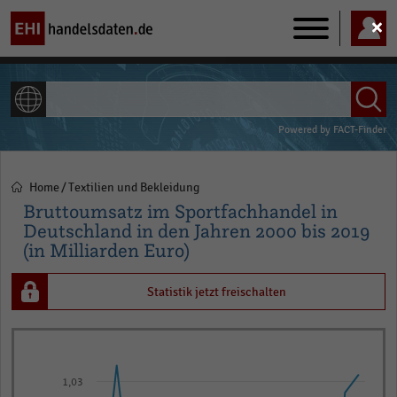
Main
navigation
ALLE INHALTE
Powered by
FACT-Finder
Home
Textilien und Bekleidung
Pfadnavigation
Bruttoumsatz im Sportfachhandel in
Deutschland in den Jahren 2000 bis 2019
(in Milliarden Euro)
Statistik jetzt freischalten
Line
Chart
graphic.
chart
with
1,03