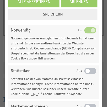
Y
of
ALLE AKZEPTIEREN
ABLEHNEN
interactive
axis
chart
COOKIE-
displaying
SPEICHERN
EINSTELLUNGEN
Bruttoumsatz
ÄNDERN
in
Notwendig
Milliarden
Euro.
Notwendige Cookies ermöglichen grundlegende Funktionen
Range:
und sind für die einwandfreie Funktion der Website
erforderlich. EU Cookie Compliance (GDPR Compliance) von
0.8389475
Merken
Teilen
Drupal speichert die Einstellungen der Besucher, die in der
to
Cookie Box ausgewählt wurden.
1.0425025.
View
Downloads
Statistiken
as
data
table.
Statistik-Cookies von Matomo On-Premise erfassen
Katalogisierung
Informationen anonym. Diese Informationen helfen uns zu
verstehen, wie unsere Besucher unsere Website nutzen.
Cookie-Name: _pk_*.* Cookie-Laufzeit: 13 Monate
Lesehilfe
Marketing-Anzeigen