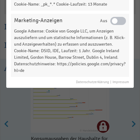
Cookie-Name: _pk_*.* Cookie-Laufzeit: 13 Monate
Katalogisierung
Marketing-Anzeigen
Lesehilfe
Google Adsense: Cookie von Google LLC, um Anzeigen
auszuliefern und um statistische Informationen (z. B. Klick-
Informationen zur Statistik
und Anzeigeverhalten) zu erfassen und auszuwerten.
Cookie-Name: DSID, IDE, Laufzeit: 1 Jahr. Google Ireland
Limited, Gordon House, Barrow Street, Dublin 4, Ireland.
Datenschutzhinweise: https://policies.google.com/privacy?
Ausgewählte Statistiken
hl=de
Datenschutzerklärung
|
Impressum
Konsumausgaben der Haushalte für