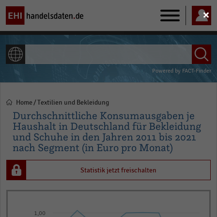
Main
navigation
ALLE INHALTE
Powered by
FACT-Finder
Home
Textilien und Bekleidung
Pfadnavigation
Durchschnittliche Konsumausgaben je
Haushalt in Deutschland für Bekleidung
und Schuhe in den Jahren 2011 bis 2021
nach Segment (in Euro pro Monat)
Statistik jetzt freischalten
Line
Chart
graphic.
chart
1,00