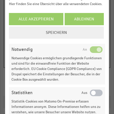
Y
JETZT INFORMIEREN
Damenbekleidung
Hier finden Sie eine Übersicht über alle verwendeten Cookies.
Bekleidung für Kinder (unter 14 Jahren)
axis
sonstige Bekleidung und Zubehör
Schuhe und Schuhzubehör
displaying
Reparaturen, Reinigung, Ausleihe
Insgesamt
ALLE AKZEPTIEREN
ABLEHNEN
Ausgaben
© Handelsdaten 2026
End
pro
COOKIE-
of
SPEICHERN
Haushalt
interactive
EINSTELLUNGEN
und
chart
ÄNDERN
Monat
Notwendig
in
Notwendige Cookies ermöglichen grundlegende Funktionen
Euro.
und sind für die einwandfreie Funktion der Website
Range:
erforderlich. EU Cookie Compliance (GDPR Compliance) von
-0.08048636363636363
Drupal speichert die Einstellungen der Besucher, die in der
to
Cookie Box ausgewählt wurden.
1.0630136363636362.
Merken
Teilen
View
Statistiken
as
data
Downloads
Statistik-Cookies von Matomo On-Premise erfassen
table.
Informationen anonym. Diese Informationen helfen uns zu
verstehen, wie unsere Besucher unsere Website nutzen.