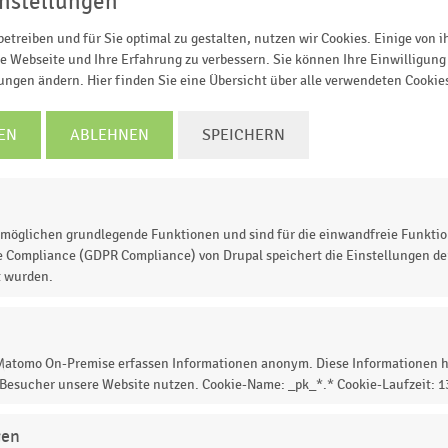
nstellungen
etreiben und für Sie optimal zu gestalten, nutzen wir Cookies. Einige von 
7
2018
2019
2020
2021
2022
2023
2024
e Webseite und Ihre Erfahrung zu verbessern. Sie können Ihre Einwilligung 
ermärkte
Große Supermärkte
lungen ändern. Hier finden Sie eine Übersicht über alle verwendeten Cookie
© Handelsdaten 2026
EN
ABLEHNEN
SPEICHERN
der Supermärkte in Deutschland
in den Jahren 2014 bis
möglichen grundlegende Funktionen und sind für die einwandfreie Funktio
. Im Jahr
2021
gab es in Deutschland insgesamt
1.256
e Compliance (GDPR Compliance) von Drupal speichert die Einstellungen der
von 2.500 bis 5.000 Quadratmetern.
t wurden.
 Matomo On-Premise erfassen Informationen anonym. Diese Informationen h
 zur Statistik? Jetzt einloggen oder
informieren
 Besucher unsere Website nutzen. Cookie-Name: _pk_*.* Cookie-Laufzeit: 
gen