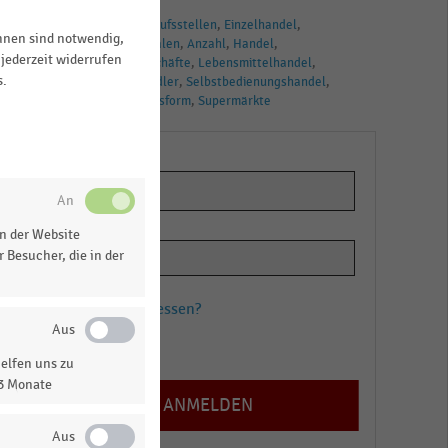
TAGS
Discounter
Verkaufsstellen
Einzelhandel
ihnen sind notwendig,
Deutschland
Filialen
Anzahl
Handel
jederzeit widerrufen
Lebensmittelgeschäfte
Lebensmittelhandel
s.
Lebensmittelhändler
Selbstbedienungshandel
Standort
Betriebsform
Supermärkte
n der Website
 Besucher, die in der
Passwort vergessen?
Registrieren
elfen uns zu
13 Monate