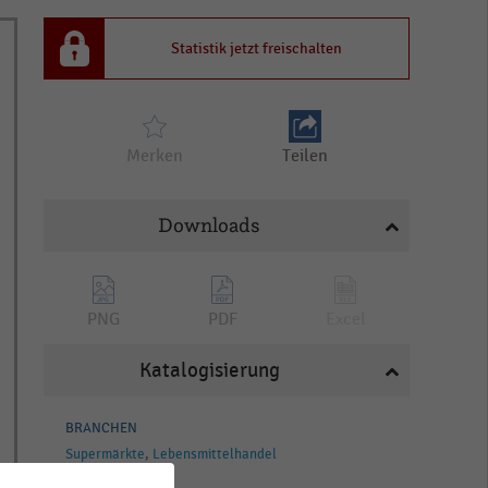
Statistik jetzt freischalten
Merken
Teilen
Downloads
PNG
PDF
Excel
Katalogisierung
BRANCHEN
Supermärkte
Lebensmittelhandel