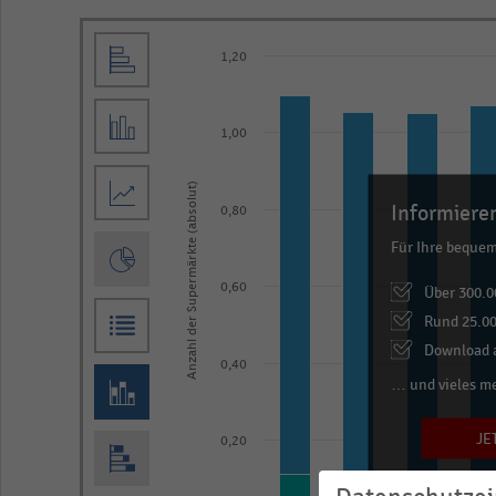
Bar
Chart
1,20
graphic.
chart
with
2
1,00
data
series.
Anzahl der Supermärkte (absolut)
The
Informieren
0,80
chart
Für Ihre beque
has
0,60
Über 300.0
1
Rund 25.00
X
Download a
axis
0,40
… und vieles m
displaying
categories.
JE
0,20
Range:
11