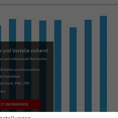
 und Vorteile sichern!
me und umfassende Recherche:
00 Daten und Kennzahlen
0 Statistiken
ls Excel, PNG, PDF
ehr!
TZT INFORMIEREN