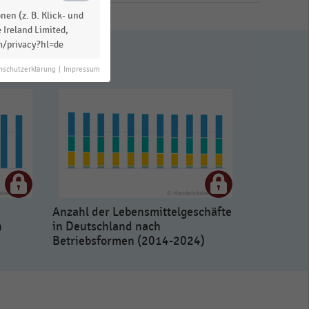
en (z. B. Klick- und
 Ireland Limited,
m/privacy?hl=de
nschutzerklärung
|
Impressum
Anzahl der Lebensmittelgeschäfte
n
in Deutschland nach
Betriebsformen (2014-2024)