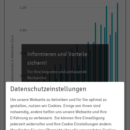
graphic.
chart
1,00
with
2
data
series.
0,80
The
Nettoumsatz in Milliarden Euro
chart
has
Informieren und Vorteile
0,60
1
sichern!
X
axis
Für Ihre bequeme und umfassende
0,40
Recherche:
displaying
categories.
Datenschutzeinstellungen
Über 300.000 Daten und Kennzahlen
Range:
Rund 25.000 Statistiken
Um unsere Webseite zu betreiben und für Sie optimal zu
0,20
16
Download als Excel, PNG, PDF
gestalten, nutzen wir Cookies. Einige von ihnen sind
categories.
notwendig, andere helfen uns unsere Webseite und Ihre
… und vieles mehr!
The
Erfahrung zu verbessern. Sie können Ihre Einwilligung
chart
0,00
jederzeit widerrufen und Ihre Cookie Einstellungen ändern.
2009
2011
2013
2015
2017
2019
2021
2023
JETZT INFORMIEREN
has