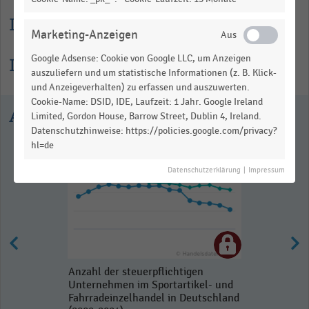
Lesehilfe
Marketing-Anzeigen
Google Adsense: Cookie von Google LLC, um Anzeigen
Informationen zur Statistik
auszuliefern und um statistische Informationen (z. B. Klick-
und Anzeigeverhalten) zu erfassen und auszuwerten.
Cookie-Name: DSID, IDE, Laufzeit: 1 Jahr. Google Ireland
Ausgewählte Statistiken
Limited, Gordon House, Barrow Street, Dublin 4, Ireland.
Datenschutzhinweise: https://policies.google.com/privacy?
hl=de
Datenschutzerklärung
|
Impressum
Anzahl der steuerpflichtigen
Unternehmen im Sportartikel- und
Fahrradeinzelhandel in Deutschland