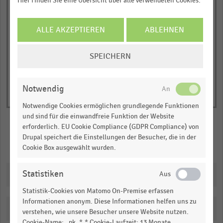
Hier finden Sie eine Übersicht über alle verwendeten Cookies.
Sportartikeleinzelhandel
Fahrradeinzelhandel
1
© Handelsdaten 2026
Y
End
ALLE AKZEPTIEREN
ABLEHNEN
of
axis
interactive
displaying
COOKIE-
chart
SPEICHERN
Nettoumsatz
EINSTELLUNGEN
in
ÄNDERN
Milliarden
Notwendig
Euro.
Notwendige Cookies ermöglichen grundlegende Funktionen
Range:
und sind für die einwandfreie Funktion der Website
0
erforderlich. EU Cookie Compliance (GDPR Compliance) von
to
Drupal speichert die Einstellungen der Besucher, die in der
Merken
Teilen
Cookie Box ausgewählt wurden.
1.0920392278953923.
View
as
Statistiken
Downloads
data
table.
Statistik-Cookies von Matomo On-Premise erfassen
Informationen anonym. Diese Informationen helfen uns zu
Katalogisierung
verstehen, wie unsere Besucher unsere Website nutzen.
Cookie-Name: _pk_*.* Cookie-Laufzeit: 13 Monate