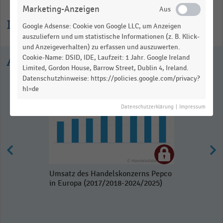
Marketing-Anzeigen
Informationen zur Statistik
Google Adsense: Cookie von Google LLC, um Anzeigen
auszuliefern und um statistische Informationen (z. B. Klick-
und Anzeigeverhalten) zu erfassen und auszuwerten.
Cookie-Name: DSID, IDE, Laufzeit: 1 Jahr. Google Ireland
Ausgewählte Statistiken
Limited, Gordon House, Barrow Street, Dublin 4, Ireland.
Datenschutzhinweise: https://policies.google.com/privacy?
hl=de
Datenschutzerklärung
|
Impressum
Umsatz des Handelskonzerns Pepco
in Europa (2017/2018-2024/2025)