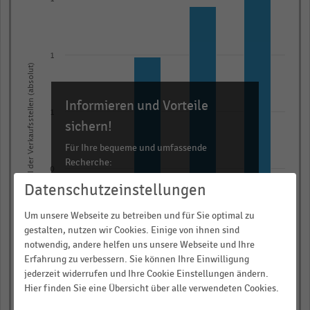
with
4
bars.
The
1
Anzahl der Verkaufsstellen (absolut)
chart
has
Informieren und Vorteile
1
1
X
sichern!
axis
Für Ihre bequeme und umfassende
displaying
Recherche:
0
categories.
Datenschutzeinstellungen
Über 300.000 Daten und Kennzahlen
Range:
Rund 25.000 Statistiken
4
Um unsere Webseite zu betreiben und für Sie optimal zu
categories.
Download als Excel, PNG, PDF
0
gestalten, nutzen wir Cookies. Einige von ihnen sind
The
notwendig, andere helfen uns unsere Webseite und Ihre
… und vieles mehr!
Erfahrung zu verbessern. Sie können Ihre Einwilligung
chart
jederzeit widerrufen und Ihre Cookie Einstellungen ändern.
has
JETZT INFORMIEREN
0
Hier finden Sie eine Übersicht über alle verwendeten Cookies.
2021/22
2022/23
2023/24
2024/25
1
© Handelsdaten 2026