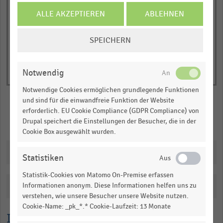
Y
End
of
ALLE AKZEPTIEREN
ABLEHNEN
axis
interactive
displaying
chart
COOKIE-
Anzahl
SPEICHERN
EINSTELLUNGEN
der
ÄNDERN
Verkaufsstellen
Notwendig
(absolut).
Range:
Notwendige Cookies ermöglichen grundlegende Funktionen
und sind für die einwandfreie Funktion der Website
0
erforderlich. EU Cookie Compliance (GDPR Compliance) von
to
Merken
Teilen
Drupal speichert die Einstellungen der Besucher, die in der
1.0729950000000001.
Cookie Box ausgewählt wurden.
View
as
Downloads
data
Statistiken
table.
Statistik-Cookies von Matomo On-Premise erfassen
Katalogisierung
Informationen anonym. Diese Informationen helfen uns zu
verstehen, wie unsere Besucher unsere Website nutzen.
Cookie-Name: _pk_*.* Cookie-Laufzeit: 13 Monate
Lesehilfe