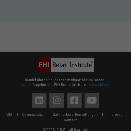
handelsdaten.de, das Statistikportal zum Handel,
ist ein Angebot des EHI Retail Institute -
www.ehi.org
Social
media
AGB
|
Datenschutz
|
Datenschutz-Einstellungen
|
Impressum
Footer
links
|
Kontakt
menu
© 2026, EHI Retail Institute