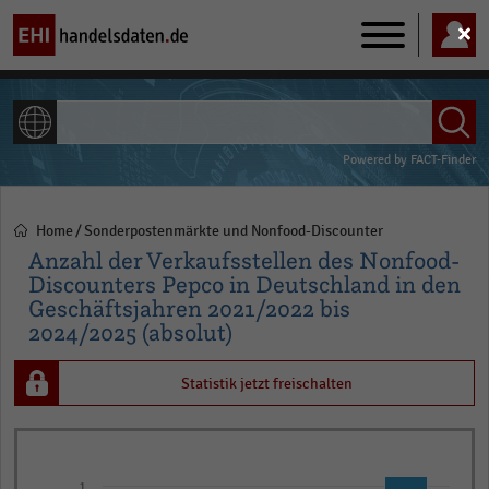
Main
navigation
ALLE INHALTE
Powered by
FACT-Finder
Home
Sonderpostenmärkte und Nonfood-Discounter
Pfadnavigation
Anzahl der Verkaufsstellen des Nonfood-
Discounters Pepco in Deutschland in den
Geschäftsjahren 2021/2022 bis
2024/2025 (absolut)
Statistik jetzt freischalten
Bar
Chart
graphic.
chart
1