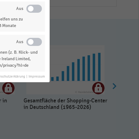
elfen uns zu
13 Monate
en (z. B. Klick- und
 Ireland Limited,
m/privacy?hl=de
nschutzerklärung
|
Impressum
 in
Gesamtfläche der Shopping-Center
in Deutschland (1965-2026)
Gesamtflä
nach Bund