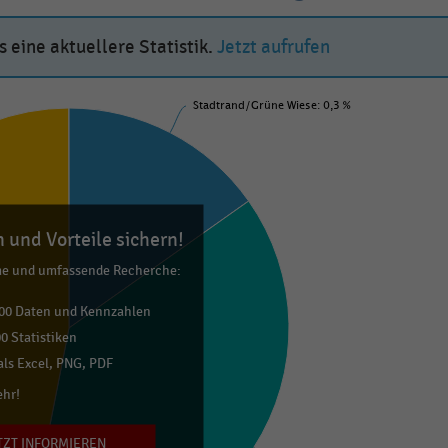
 eine aktuellere Statistik.
Jetzt aufrufen
Stadtrand/Grüne Wiese: 0,3 %
 und Vorteile sichern!
me und umfassende Recherche:
00 Daten und Kennzahlen
0 Statistiken
ls Excel, PNG, PDF
ehr!
TZT INFORMIEREN