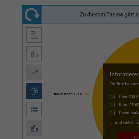
Zu diesem Thema gibt es
Pie
Chart
graphic.
chart
with
3
slices.
View
Informieren
as
data
Für Ihre beque
table.
Innenstadt: 1,0 %
Über 300.0
Rund 25.00
Download a
… und vieles m
JE