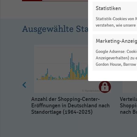
Statistiken
Statistik-Cookies von
verstehen, wie unsere
Ausgewählte Statistiken
Marketing-Anzei
Google Adsense: Cookie
Anzeigeverhalten) zu e
Gordon House, Barrow S
Anzahl der Shopping-Center-
Vertei
Eröffnungen in Deutschland nach
Shoppi
Standortlage (1964-2025)
nach B
der ab
g-Center