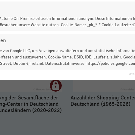
 Matomo On-Premise erfassen Informationen anonym. Diese Informationen h
 Besucher unsere Website nutzen. Cookie-Name: _pk_*.* Cookie-Laufzeit: 
gen
 von Google LLC, um Anzeigen auszuliefern und um statistische Information
rfassen und auszuwerten. Cookie-Name: DSID, IDE, Laufzeit: 1 Jahr. Google
treet, Dublin 4, Ireland. Datenschutzhinweise: https://policies.google.co
Date
lung der Gesamtfläche der
Anzahl der Shopping-Center
ng-Center in Deutschland
Deutschland (1965-2026)
undesländern (2020-2022)