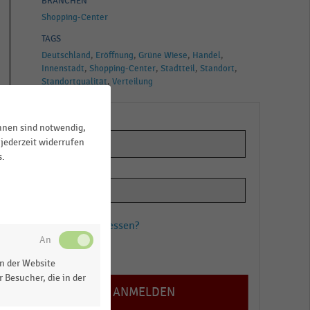
BRANCHEN
Shopping-Center
TAGS
Deutschland
Eröffnung
Grüne Wiese
Handel
Innenstadt
Shopping-Center
Stadtteil
Standort
Standortqualität
Verteilung
ihnen sind notwendig,
jederzeit widerrufen
s.
Passwort vergessen?
Registrieren
n der Website
 Besucher, die in der