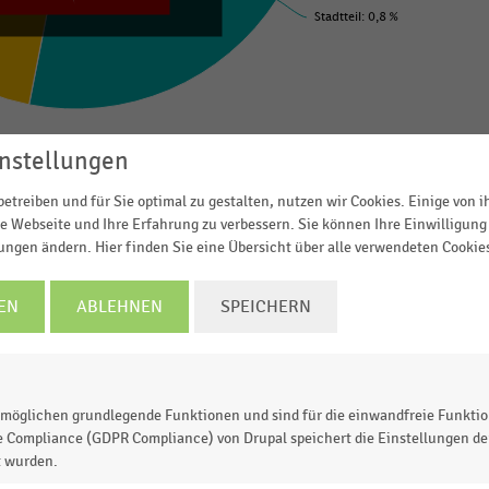
Stadtteil: 0,8 %
© Handelsdaten 2026
nstellungen
etreiben und für Sie optimal zu gestalten, nutzen wir Cookies. Einige von 
e Webseite und Ihre Erfahrung zu verbessern. Sie können Ihre Einwilligung 
lungen ändern. Hier finden Sie eine Übersicht über alle verwendeten Cookie
3
in
Deutschland
bestehenden
Shopping-Center nach
e
gab es 2023 insgesamt
242 Shopping-Center
, das
EN
ABLEHNEN
SPEICHERN
er insgesamt 509 Shopping-Center in Deutschland.
möglichen grundlegende Funktionen und sind für die einwandfreie Funktio
e Compliance (GDPR Compliance) von Drupal speichert die Einstellungen der
 zur Statistik? Jetzt einloggen oder
informieren
t wurden.