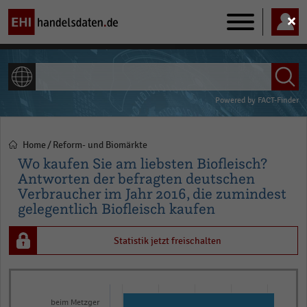
Main
navigation
ALLE INHALTE
Powered by
FACT-Finder
Home
Reform- und Biomärkte
Pfadnavigation
Wo kaufen Sie am liebsten Biofleisch?
Antworten der befragten deutschen
Verbraucher im Jahr 2016, die zumindest
gelegentlich Biofleisch kaufen
Statistik jetzt freischalten
Bar
Chart
graphic.
chart
beim Metzger