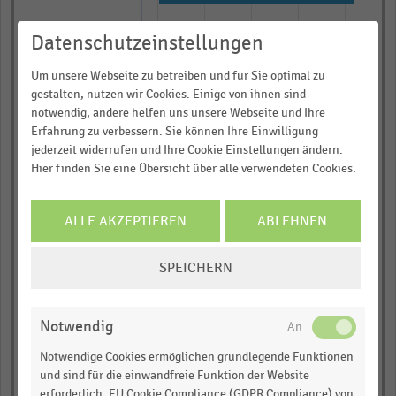
with
8
Datenschutzeinstellungen
direkt beim Erzeuger
bars.
The
Um unsere Webseite zu betreiben und für Sie optimal zu
im Supermarkt
chart
gestalten, nutzen wir Cookies. Einige von ihnen sind
has
notwendig, andere helfen uns unsere Webseite und Ihre
auf dem Wochenmarkt
Erfahrung zu verbessern. Sie können Ihre Einwilligung
Informieren und Vorteile
1
jederzeit widerrufen und Ihre Cookie Einstellungen ändern.
X
sichern!
Hier finden Sie eine Übersicht über alle verwendeten Cookies.
im Bioladen
axis
Für Ihre bequeme und umfassende
displaying
Recherche:
im Discounter
ALLE AKZEPTIEREN
ABLEHNEN
categories.
Über 300.000 Daten und Kennzahlen
Range:
COOKIE-
im Biosupermarkt
Rund 25.000 Statistiken
8
SPEICHERN
EINSTELLUNGEN
categories.
Download als Excel, PNG, PDF
ÄNDERN
im Internet
The
… und vieles mehr!
Notwendig
chart
0,00
0,25
0,50
0,75
1,00
has
Notwendige Cookies ermöglichen grundlegende Funktionen
JETZT INFORMIEREN
und sind für die einwandfreie Funktion der Website
Anteil der Befragten in Prozent
1
erforderlich. EU Cookie Compliance (GDPR Compliance) von
© Handelsdaten 2026