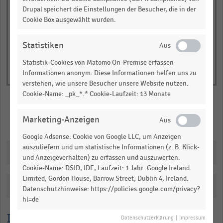
Y
End
Drupal speichert die Einstellungen der Besucher, die in der
of
axis
Cookie Box ausgewählt wurden.
interactive
displaying
chart
Anteil
Statistiken
der
Statistik-Cookies von Matomo On-Premise erfassen
Befragten
Informationen anonym. Diese Informationen helfen uns zu
in
verstehen, wie unsere Besucher unsere Website nutzen.
Prozent.
Cookie-Name: _pk_*.* Cookie-Laufzeit: 13 Monate
Range:
-0.08615272727272727
Marketing-Anzeigen
Merken
Teilen
to
Google Adsense: Cookie von Google LLC, um Anzeigen
1.09855012987013.
auszuliefern und um statistische Informationen (z. B. Klick-
Downloads
View
und Anzeigeverhalten) zu erfassen und auszuwerten.
as
Cookie-Name: DSID, IDE, Laufzeit: 1 Jahr. Google Ireland
data
table.
Limited, Gordon House, Barrow Street, Dublin 4, Ireland.
Katalogisierung
Datenschutzhinweise: https://policies.google.com/privacy?
hl=de
Lesehilfe
Datenschutzerklärung
|
Impressum