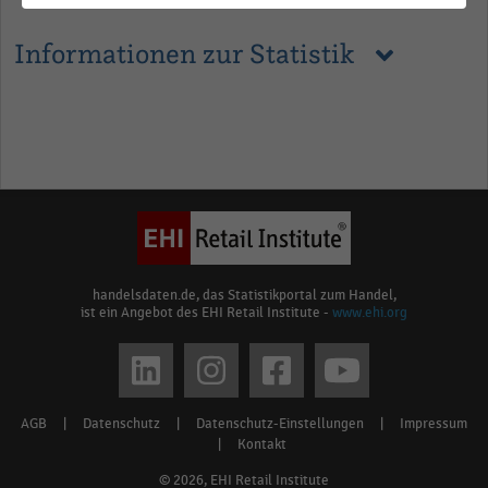
Informationen zur Statistik
handelsdaten.de, das Statistikportal zum Handel,
ist ein Angebot des EHI Retail Institute -
www.ehi.org
Social
media
AGB
|
Datenschutz
|
Datenschutz-Einstellungen
|
Impressum
Footer
links
|
Kontakt
menu
© 2026, EHI Retail Institute