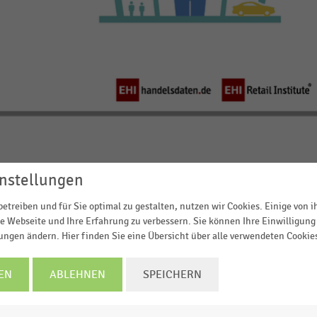
nstellungen
men erzielten im Jahr 2020 laut EHI-Schätzungen einen
ägt war das vergangene Jahr vor allem von der Zerschlagung
etreiben und für Sie optimal zu gestalten, nutzen wir Cookies. Einige von 
g in Bewegung bringt.
e Webseite und Ihre Erfahrung zu verbessern. Sie können Ihre Einwilligung 
lungen ändern. Hier finden Sie eine Übersicht über alle verwendeten Cookie
 2020 in Deutschland Kaufland (Schwarz-Gruppe), Real,-
d Hit (Dohle-Gruppe).
EN
ABLEHNEN
SPEICHERN
ernehmen führt wie im Vorjahresranking
Kaufland
an. Das
Schwarz-Gruppe und gehört zu den
führenden
opa. Kaufland ist in Deutschland sowie in 7 weiteren Länder