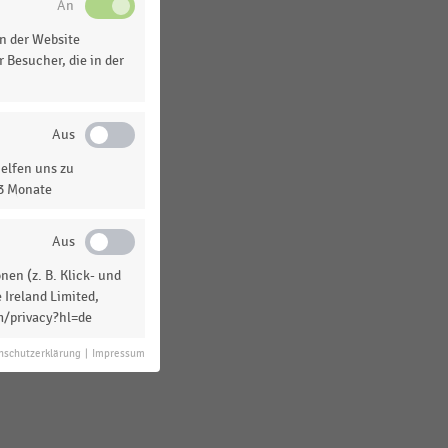
n der Website
 Besucher, die in der
elfen uns zu
e
13 Monate
en (z. B. Klick- und
 Ireland Limited,
m/privacy?hl=de
ft
nschutzerklärung
|
Impressum
r