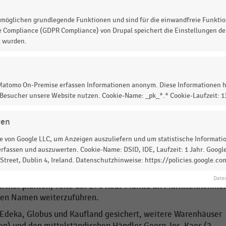
n, Rumänien, der Slowakei, Bulgarien, Kroatien und der
möglichen grundlegende Funktionen und sind für die einwandfreie Funktio
keln bietet das Unternehmen ein Sortiment an Lebensmitteln
e Compliance (GDPR Compliance) von Drupal speichert die Einstellungen der
s auf den Frischeabteilungen Obst und Gemüse,
t wurden.
Fisch. Ergänzt wird dieses Angebot unter anderem durch
lwaren sowie durch wöchentlich und saisonal wechselnde
 Matomo On-Premise erfassen Informationen anonym. Diese Informationen h
n im Hauptmarkt Deutschland
677 Märkte
und erwirtschaftet
 Besucher unsere Website nutzen. Cookie-Name: _pk_*.* Cookie-Laufzeit: 
rden Euro
.
gen
Zerschlagung seit vergangenem Jahr die Handelslandschaft
 von Google LLC, um Anzeigen auszuliefern und um statistische Information
men laut
EHI-Schätzungen 6,80 Milliarden Euro
um.
rfassen und auszuwerten. Cookie-Name: DSID, IDE, Laufzeit: 1 Jahr. Google
treet, Dublin 4, Ireland. Datenschutzhinweise: https://policies.google.co
Metro AG. Ende Juni 2020 verkaufte die Handelsgruppe die
 Immobilieninvestor X-Bricks und der Beteiligungsgesellscha
Date
rtner planten, Teile der 276 Real-Märkte an Marktteilnehme
gen Namen weiterzuführen.
s Edeka, Globus und Kaufland gesichert, weitere Warenhäuser
en) und den mittelständischen Händler Georg Jos. Kaes (2