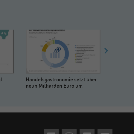
d
Handelsgastronomie setzt über
Struktur
neun Milliarden Euro um
selbstst
Edeka-Ei
Vergleich