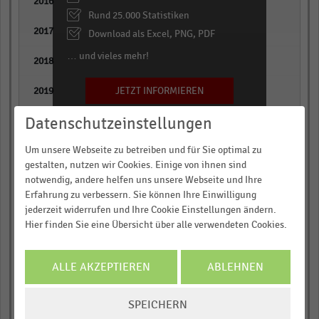
empty
Rund 25.000 Statistiken
empty
Download als Excel, PNG, PDF
… und vieles mehr!
empty
JETZT INFORMIEREN
empty
Datenschutzeinstellungen
empty
Um unsere Webseite zu betreiben und für Sie optimal zu
empty
gestalten, nutzen wir Cookies. Einige von ihnen sind
notwendig, andere helfen uns unsere Webseite und Ihre
empty
Erfahrung zu verbessern. Sie können Ihre Einwilligung
jederzeit widerrufen und Ihre Cookie Einstellungen ändern.
davon Bau-, Heimwerker- und
Hier finden Sie eine Übersicht über alle verwendeten Cookies.
Gartenmärkte
empty
ALLE AKZEPTIEREN
ABLEHNEN
empty
COOKIE-
SPEICHERN
EINSTELLUNGEN
empty