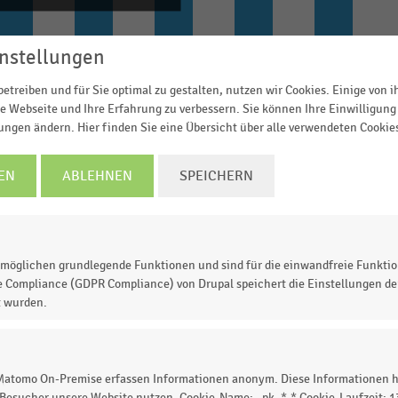
nstellungen
2020
2021
2022
2023
2024
etreiben und für Sie optimal zu gestalten, nutzen wir Cookies. Einige von 
© Handelsdaten 2026
e Webseite und Ihre Erfahrung zu verbessern. Sie können Ihre Einwilligung 
lungen ändern. Hier finden Sie eine Übersicht über alle verwendeten Cookie
EN
ABLEHNEN
SPEICHERN
del mit Möbeln und Einrichtungsgegenständen in
illionen Euro). Im Jahr
2023
setzte der deutsche
genständen
36,42 Milliarden Euro um.
möglichen grundlegende Funktionen und sind für die einwandfreie Funktio
e Compliance (GDPR Compliance) von Drupal speichert die Einstellungen der
t wurden.
 zur Statistik? Jetzt einloggen oder
informieren
 Matomo On-Premise erfassen Informationen anonym. Diese Informationen h
 Besucher unsere Website nutzen. Cookie-Name: _pk_*.* Cookie-Laufzeit: 