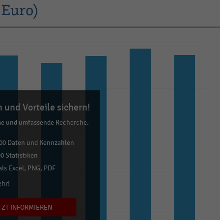
 Euro)
 und Vorteile sichern!
me und umfassende Recherche:
00 Daten und Kennzahlen
0 Statistiken
ls Excel, PNG, PDF
ehr!
TZT INFORMIEREN