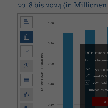
2018 bis 2024 (in Millionen
Bar
Chart
graphic.
chart
1,00
with
7
bars.
0,80
The
Informieren
Nettoumsatz in Millionen Euro
chart
Für Ihre beque
has
0,60
1
Über 300.0
X
Rund 25.00
axis
Download a
0,40
displaying
… und vieles m
categories.
JE
Range:
0,20