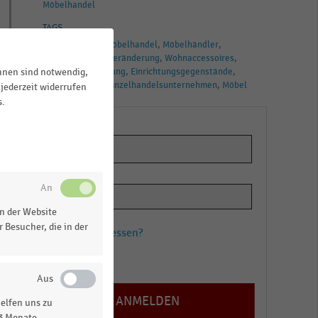
Möbelhandel
TAGS
Möbelbranche
Möbelhandel
Möbelhändler
Umsatz
Umsatzveränderung
Wohnaccessoires
Wohnen
Einrichtung
Einrichtungsgegenstände
ihnen sind notwendig,
Gesamtumsatz
Einzelhandelsunternehmen
Möbel
jederzeit widerrufen
s.
n der Website
 Besucher, die in der
Passwort vergessen?
Registrieren
elfen uns zu
13 Monate