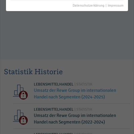
Jahresüberschuss des Rewe-
Datenschutzerklärung
|
Impressum
Konzerns (2008-2025)
Statistik Historie
LEBENSMITTELHANDEL
| STATISTIK
Umsatz der Rewe Group im internationalen
Handel nach Segmenten (2024-2025)
LEBENSMITTELHANDEL
| STATISTIK
Umsatz der Rewe Group im internationalen
Handel nach Segmenten (2022-2024)