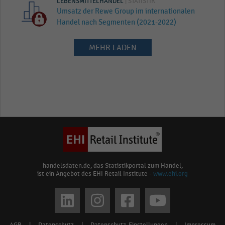
LEBENSMITTELHANDEL
| STATISTIK
Umsatz der Rewe Group im internationalen
Handel nach Segmenten (2021-2022)
MEHR LADEN
handelsdaten.de, das Statistikportal zum Handel,
ist ein Angebot des EHI Retail Institute -
www.ehi.org
Social
media