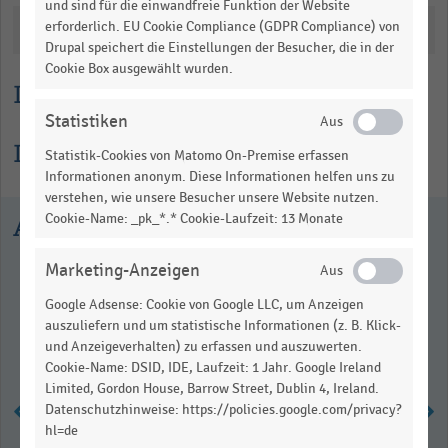
und sind für die einwandfreie Funktion der Website
erforderlich. EU Cookie Compliance (GDPR Compliance) von
Katalogisierung
Drupal speichert die Einstellungen der Besucher, die in der
Cookie Box ausgewählt wurden.
Lesehilfe
Statistiken
Informationen zur Statistik
Statistik-Cookies von Matomo On-Premise erfassen
Informationen anonym. Diese Informationen helfen uns zu
verstehen, wie unsere Besucher unsere Website nutzen.
Cookie-Name: _pk_*.* Cookie-Laufzeit: 13 Monate
Ausgewählte Statistiken
Marketing-Anzeigen
Google Adsense: Cookie von Google LLC, um Anzeigen
auszuliefern und um statistische Informationen (z. B. Klick-
und Anzeigeverhalten) zu erfassen und auszuwerten.
Cookie-Name: DSID, IDE, Laufzeit: 1 Jahr. Google Ireland
Limited, Gordon House, Barrow Street, Dublin 4, Ireland.
Datenschutzhinweise: https://policies.google.com/privacy?
hl=de