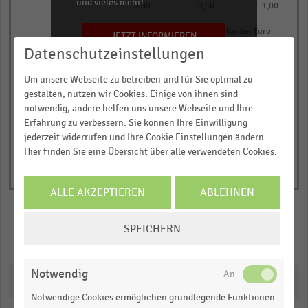
… und vieles mehr!
The
0,00
0,50
1,00
chart
Bruttoumsatz in Milliarden Euro
JETZT INFORMIEREN
has
Datenschutzeinstellungen
2022
2023
2024
1
© Handelsdaten 2026
Y
End
Um unsere Webseite zu betreiben und für Sie optimal zu
of
axis
gestalten, nutzen wir Cookies. Einige von ihnen sind
interactive
displaying
notwendig, andere helfen uns unsere Webseite und Ihre
chart
Erfahrung zu verbessern. Sie können Ihre Einwilligung
Bruttoumsatz
jederzeit widerrufen und Ihre Cookie Einstellungen ändern.
in
Hier finden Sie eine Übersicht über alle verwendeten Cookies.
Milliarden
Euro.
ALLE AKZEPTIEREN
ABLEHNEN
Range:
0
COOKIE-
to
SPEICHERN
EINSTELLUNGEN
Merken
Teilen
1.1014499999999998.
ÄNDERN
View
Notwendig
as
Downloads
data
table.
Notwendige Cookies ermöglichen grundlegende Funktionen