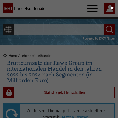
Main
navigation
ALLE INHALTE
Powered by
FACT-Finder
Home
Lebensmittelhandel
Pfadnavigation
Bruttoumsatz der Rewe Group im
internationalen Handel in den Jahren
2022 bis 2024 nach Segmenten (in
Milliarden Euro)
Statistik jetzt freischalten
Zu diesem Thema gibt es eine aktuellere
Statistik.
Jetzt aufrufen