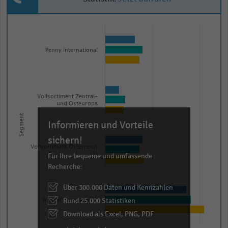
Bar
Chart
graphic.
chart
with
Penny international
3
data
series.
The
Vollsortiment Zentral-
chart
und Osteuropa
has
Segment
Informieren und Vorteile
1
sichern!
X
Vollsortiment Österreich
axis
Für Ihre bequeme und umfassende
(1)
Recherche:
displaying
Segment.
Über 300.000 Daten und Kennzahlen
Range:
Rund 25.000 Statistiken
Handel international
4
Download als Excel, PNG, PDF
categories.