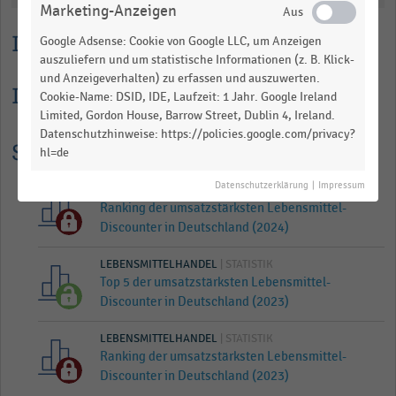
Marketing-Anzeigen
Lesehilfe
Google Adsense: Cookie von Google LLC, um Anzeigen
auszuliefern und um statistische Informationen (z. B. Klick-
und Anzeigeverhalten) zu erfassen und auszuwerten.
Informationen zur Statistik
Cookie-Name: DSID, IDE, Laufzeit: 1 Jahr. Google Ireland
Limited, Gordon House, Barrow Street, Dublin 4, Ireland.
Datenschutzhinweise: https://policies.google.com/privacy?
Statistik Historie
hl=de
Datenschutzerklärung
|
Impressum
LEBENSMITTELHANDEL
| STATISTIK
Ranking der umsatzstärksten Lebensmittel-
Discounter in Deutschland (2024)
LEBENSMITTELHANDEL
| STATISTIK
Top 5 der umsatzstärksten Lebensmittel-
Discounter in Deutschland (2023)
LEBENSMITTELHANDEL
| STATISTIK
Ranking der umsatzstärksten Lebensmittel-
Discounter in Deutschland (2023)