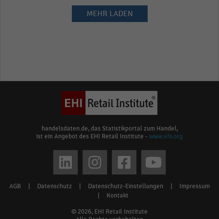
MEHR LADEN
handelsdaten.de, das Statistikportal zum Handel,
ist ein Angebot des EHI Retail Institute -
www.ehi.org
Social
media
AGB
|
Datenschutz
|
Datenschutz-Einstellungen
|
Impressum
Footer
links
|
Kontakt
menu
© 2026, EHI Retail Institute