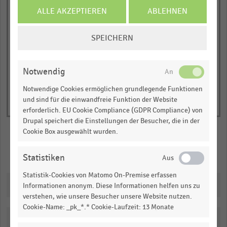
has
JETZT INFORMIEREN
ALLE AKZEPTIEREN
ABLEHNEN
Nettoumsatz in Milliarden Euro
1
© Handelsdaten 2026
COOKIE-
Y
End
SPEICHERN
of
EINSTELLUNGEN
axis
interactive
ÄNDERN
displaying
chart
Nettoumsatz
Notwendig
in
Notwendige Cookies ermöglichen grundlegende Funktionen
Milliarden
und sind für die einwandfreie Funktion der Website
Euro.
erforderlich. EU Cookie Compliance (GDPR Compliance) von
Drupal speichert die Einstellungen der Besucher, die in der
Range:
Cookie Box ausgewählt wurden.
0
to
Merken
Teilen
Statistiken
1.02753.
View
Statistik-Cookies von Matomo On-Premise erfassen
as
Downloads
Informationen anonym. Diese Informationen helfen uns zu
data
verstehen, wie unsere Besucher unsere Website nutzen.
table.
Cookie-Name: _pk_*.* Cookie-Laufzeit: 13 Monate
Katalogisierung