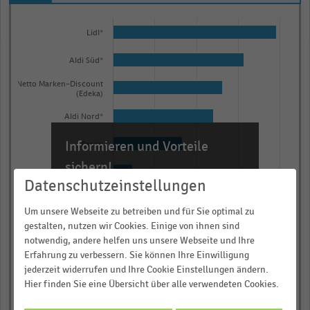
Bar
Chart
graphic.
chart
Lidl*
with
10
Aldi Süd*
bars.
Netto Marken-Discount
The
(Edeka)
chart
Aldi Nord*
has
Informieren und Vorteile
1
Penny
X
sichern!
Norma*
axis
Datenschutzeinstellungen
Für Ihre bequeme und umfassende
displaying
Netto (Dansk
Recherche:
Supermarked)*
Um unsere Webseite zu betreiben und für Sie optimal zu
categories.
gestalten, nutzen wir Cookies. Einige von ihnen sind
Niedrigpreis (NP)*
Über 300.000 Daten und Kennzahlen
Range:
notwendig, andere helfen uns unsere Webseite und Ihre
Rund 25.000 Statistiken
10
Erfahrung zu verbessern. Sie können Ihre Einwilligung
Diska*
categories.
Download als Excel, PNG, PDF
jederzeit widerrufen und Ihre Cookie Einstellungen ändern.
Hier finden Sie eine Übersicht über alle verwendeten Cookies.
The
Treff3000*
… und vieles mehr!
chart
0,00
0,25
0,50
0,75
1,00