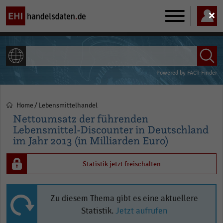
Main
navigation
ALLE INHALTE
Powered by
FACT-Finder
Home
Lebensmittelhandel
Pfadnavigation
Nettoumsatz der führenden
Lebensmittel-Discounter in Deutschland
im Jahr 2013 (in Milliarden Euro)
Statistik jetzt freischalten
Zu diesem Thema gibt es eine aktuellere
Statistik.
Jetzt aufrufen