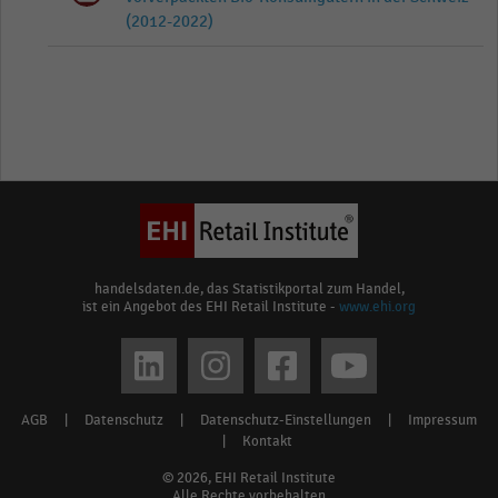
(2012-2022)
handelsdaten.de, das Statistikportal zum Handel,
ist ein Angebot des EHI Retail Institute -
www.ehi.org
Social
media
AGB
|
Datenschutz
|
Datenschutz-Einstellungen
|
Impressum
Footer
links
|
Kontakt
menu
© 2026, EHI Retail Institute
Alle Rechte vorbehalten