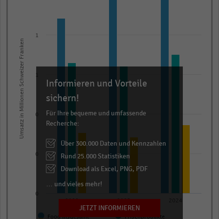
with
3
data
series.
1
Umsatz in Millionen Schweizer Franken
The
chart
has
1
Informieren und Vorteile
1
sichern!
X
axis
Für Ihre bequeme und umfassende
0
displaying
Recherche:
categories.
Über 300.000 Daten und Kennzahlen
Range:
Rund 25.000 Statistiken
0
3
Download als Excel, PNG, PDF
categories.
The
… und vieles mehr!
chart
0
2022
2023
2024
has
JETZT INFORMIEREN
Food insgesamt
Frischprodukte