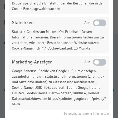
Drupal speichert die Einstellungen der Besucher, die in der
Lesehilfe
Cookie Box ausgewählt wurden.
Informationen zur Statistik
Statistiken
Statistik-Cookies von Matomo On-Premise erfassen
Informationen anonym. Diese Informationen helfen uns zu
Ausgewählte Statistiken
verstehen, wie unsere Besucher unsere Website nutzen.
Cookie-Name: _pk_*.* Cookie-Laufzeit: 13 Monate
Marketing-Anzeigen
Google Adsense: Cookie von Google LLC, um Anzeigen
auszuliefern und um statistische Informationen (z. B. Klick-
und Anzeigeverhalten) zu erfassen und auszuwerten.
Cookie-Name: DSID, IDE, Laufzeit: 1 Jahr. Google Ireland
Limited, Gordon House, Barrow Street, Dublin 4, Ireland.
Datenschutzhinweise: https://policies.google.com/privacy?
Umsatz mit Bio-Lebensmitteln in
hl=de
der Schweiz (2022-2024)
Datenschutzerklärung
|
Impressum