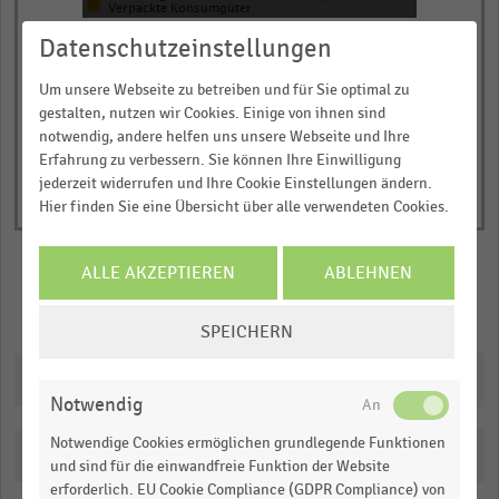
1
Verpackte Konsumgüter
Y
© Handelsdaten 2026
Datenschutzeinstellungen
End
axis
of
displaying
interactive
Um unsere Webseite zu betreiben und für Sie optimal zu
chart
Umsatz
gestalten, nutzen wir Cookies. Einige von ihnen sind
notwendig, andere helfen uns unsere Webseite und Ihre
in
Erfahrung zu verbessern. Sie können Ihre Einwilligung
Millionen
jederzeit widerrufen und Ihre Cookie Einstellungen ändern.
Schweizer
Hier finden Sie eine Übersicht über alle verwendeten Cookies.
Franken.
Range:
ALLE AKZEPTIEREN
ABLEHNEN
0
to
Merken
Teilen
COOKIE-
SPEICHERN
1.0582323927765236.
EINSTELLUNGEN
View
ÄNDERN
Downloads
as
data
Notwendig
table.
Notwendige Cookies ermöglichen grundlegende Funktionen
Katalogisierung
und sind für die einwandfreie Funktion der Website
erforderlich. EU Cookie Compliance (GDPR Compliance) von