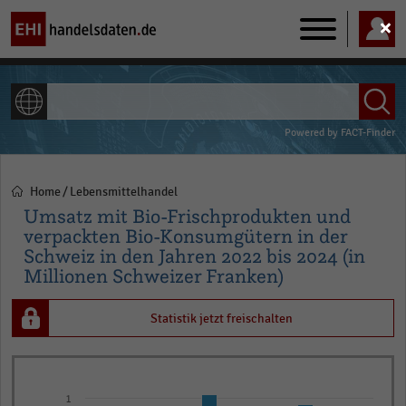
Main
navigation
ALLE INHALTE
Powered by
FACT-Finder
Home
Lebensmittelhandel
Pfadnavigation
Umsatz mit Bio-Frischprodukten und
verpackten Bio-Konsumgütern in der
Schweiz in den Jahren 2022 bis 2024 (in
Millionen Schweizer Franken)
Statistik jetzt freischalten
Bar
Chart
graphic.
chart
1