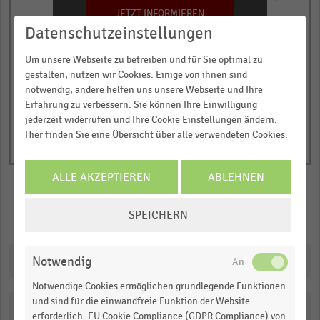
has
JETZT INFORMIEREN
Nettoumsatz in Millionen Euro
1
Datenschutzeinstellungen
© Handelsdaten 2026
Y
End
Um unsere Webseite zu betreiben und für Sie optimal zu
of
axis
interactive
gestalten, nutzen wir Cookies. Einige von ihnen sind
displaying
chart
notwendig, andere helfen uns unsere Webseite und Ihre
Nettoumsatz
Erfahrung zu verbessern. Sie können Ihre Einwilligung
in
jederzeit widerrufen und Ihre Cookie Einstellungen ändern.
Hier finden Sie eine Übersicht über alle verwendeten Cookies.
Millionen
Euro.
Range:
ALLE AKZEPTIEREN
ABLEHNEN
0
COOKIE-
to
SPEICHERN
Merken
Teilen
EINSTELLUNGEN
1.097985.
ÄNDERN
View
as
Downloads
Notwendig
data
table.
Notwendige Cookies ermöglichen grundlegende Funktionen
und sind für die einwandfreie Funktion der Website
Katalogisierung
erforderlich. EU Cookie Compliance (GDPR Compliance) von