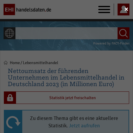
Main
navigation
ALLE INHALTE
Powered by
FACT-Finder
Home
Lebensmittelhandel
Pfadnavigation
Nettoumsatz der führenden
Unternehmen im Lebensmittelhandel in
Deutschland 2023 (in Millionen Euro)
Statistik jetzt freischalten
Zu diesem Thema gibt es eine aktuellere
Statistik.
Jetzt aufrufen