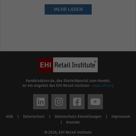
MEHR LADEN
handelsdaten.de, das Statistikportal zum Handel,
ist ein Angebot des EHI Retail Institute -
www.ehi.org
Social
media
AGB
|
Datenschutz
|
Datenschutz-Einstellungen
|
Impressum
Footer
links
|
Kontakt
menu
© 2026, EHI Retail Institute