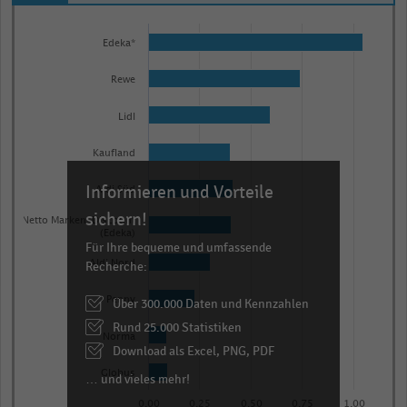
Bar
Chart
graphic.
chart
Edeka*
with
10
Rewe
bars.
Lidl
The
chart
Kaufland
has
Informieren und Vorteile
1
Aldi Süd
X
sichern!
Netto Marken-Discount
(Edeka)
axis
Für Ihre bequeme und umfassende
displaying
Recherche:
Aldi Nord
categories.
Penny
Über 300.000 Daten und Kennzahlen
Range:
Rund 25.000 Statistiken
10
Norma
categories.
Download als Excel, PNG, PDF
The
Globus
… und vieles mehr!
chart
0,00
0,25
0,50
0,75
1,00