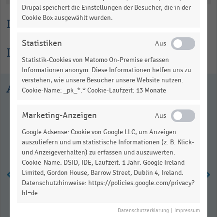
Drupal speichert die Einstellungen der Besucher, die in der
Cookie Box ausgewählt wurden.
Lesehilfe
Statistiken
Informationen zur Statistik
Statistik-Cookies von Matomo On-Premise erfassen
Informationen anonym. Diese Informationen helfen uns zu
verstehen, wie unsere Besucher unsere Website nutzen.
Ausgewählte Statistiken
Cookie-Name: _pk_*.* Cookie-Laufzeit: 13 Monate
Marketing-Anzeigen
Google Adsense: Cookie von Google LLC, um Anzeigen
auszuliefern und um statistische Informationen (z. B. Klick-
und Anzeigeverhalten) zu erfassen und auszuwerten.
Cookie-Name: DSID, IDE, Laufzeit: 1 Jahr. Google Ireland
Limited, Gordon House, Barrow Street, Dublin 4, Ireland.
Datenschutzhinweise: https://policies.google.com/privacy?
hl=de
Gesamtumsatz im
Lebensmitteleinzelhandel in
Datenschutzerklärung
|
Impressum
Deutschland (2006-2016)