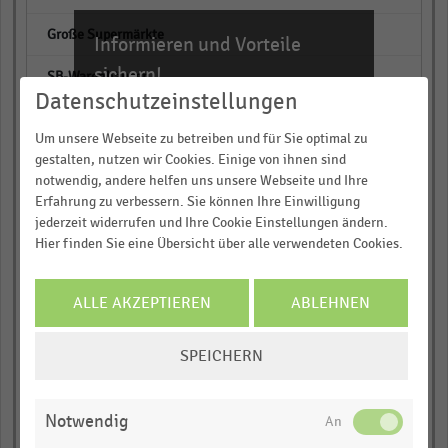
empty
Informieren und Vorteile
sichern!
empty
Datenschutzeinstellungen
Für Ihre bequeme und umfassende
Raumkosten (%)
Recherche:
Um unsere Webseite zu betreiben und für Sie optimal zu
gestalten, nutzen wir Cookies. Einige von ihnen sind
empty
Über 300.000 Daten und Kennzahlen
notwendig, andere helfen uns unsere Webseite und Ihre
Rund 25.000 Statistiken
Erfahrung zu verbessern. Sie können Ihre Einwilligung
empty
Download als Excel, PNG, PDF
jederzeit widerrufen und Ihre Cookie Einstellungen ändern.
Hier finden Sie eine Übersicht über alle verwendeten Cookies.
empty
… und vieles mehr!
Sonstige Kosten (%)
JETZT INFORMIEREN
ALLE AKZEPTIEREN
ABLEHNEN
empty
COOKIE-
SPEICHERN
EINSTELLUNGEN
empty
ÄNDERN
empty
Notwendig