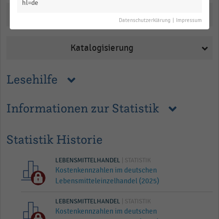
hl=de
Downloads
Datenschutzerklärung
|
Impressum
Katalogisierung
Lesehilfe
Informationen zur Statistik
Statistik Historie
LEBENSMITTELHANDEL
| STATISTIK
Kostenkennzahlen im deutschen
Lebensmitteleinzelhandel (2025)
LEBENSMITTELHANDEL
| STATISTIK
Kostenkennzahlen im deutschen