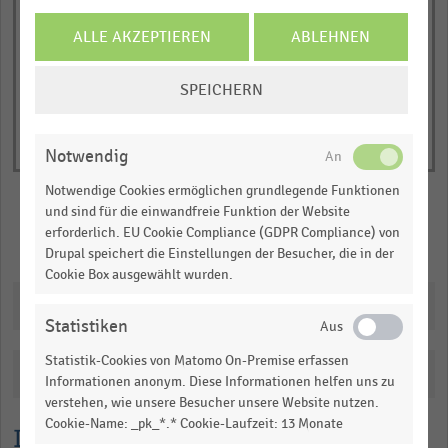
Y
End
of
axis
ALLE AKZEPTIEREN
ABLEHNEN
interactive
displaying
chart
COOKIE-
Nettoumsatz
SPEICHERN
EINSTELLUNGEN
in
ÄNDERN
Millionen
Notwendig
Euro.
Range:
Notwendige Cookies ermöglichen grundlegende Funktionen
0
und sind für die einwandfreie Funktion der Website
to
erforderlich. EU Cookie Compliance (GDPR Compliance) von
Merken
Teilen
Drupal speichert die Einstellungen der Besucher, die in der
1.05189.
Cookie Box ausgewählt wurden.
View
as
Downloads
data
Statistiken
table.
Statistik-Cookies von Matomo On-Premise erfassen
Katalogisierung
Informationen anonym. Diese Informationen helfen uns zu
verstehen, wie unsere Besucher unsere Website nutzen.
Cookie-Name: _pk_*.* Cookie-Laufzeit: 13 Monate
Lesehilfe