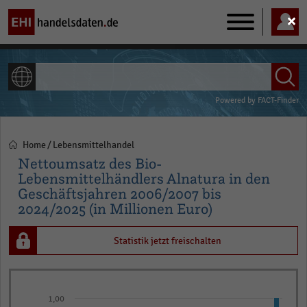
Main
navigation
ALLE INHALTE
Powered by
FACT-Finder
Home
Lebensmittelhandel
Pfadnavigation
Nettoumsatz des Bio-
Lebensmittelhändlers Alnatura in den
Geschäftsjahren 2006/2007 bis
2024/2025 (in Millionen Euro)
Statistik jetzt freischalten
Bar
Chart
graphic.
chart
1,00