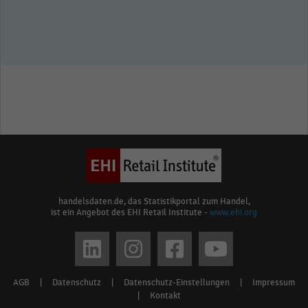
handelsdaten.de, das Statistikportal zum Handel,
ist ein Angebot des EHI Retail Institute -
www.ehi.org
Social
media
AGB
|
Datenschutz
|
Datenschutz-Einstellungen
|
Impressum
Footer
links
|
Kontakt