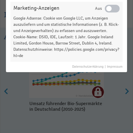
Marketing-Anzeigen
Informationen zur Statistik
Google Adsense: Cookie von Google LLC, um Anzeigen
auszuliefern und um statistische Informationen (z. B. Klick-
und Anzeigeverhalten) zu erfassen und auszuwerten.
Ausgewählte Statistiken
Cookie-Name: DSID, IDE, Laufzeit: 1 Jahr. Google Ireland
Limited, Gordon House, Barrow Street, Dublin 4, Ireland.
Datenschutzhinweise: https://policies.google.com/privacy?
hl=de
Datenschutzerklärung
|
Impressum
Umsatz führender Bio-Supermärkte
in Deutschland (2010-2025)