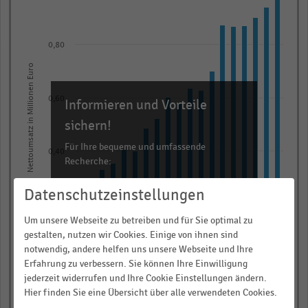
with
19
bars.
0,80
The
Nettoumsatz in Millionen Euro
chart
has
0,60
Informieren und Vorteile
1
X
sichern!
axis
Für Ihre bequeme und umfassende
0,40
displaying
Recherche:
categories.
Über 300.000 Daten und Kennzahlen
Range:
Datenschutzeinstellungen
Rund 25.000 Statistiken
19
0,20
Um unsere Webseite zu betreiben und für Sie optimal zu
categories.
Download als Excel, PNG, PDF
gestalten, nutzen wir Cookies. Einige von ihnen sind
The
… und vieles mehr!
notwendig, andere helfen uns unsere Webseite und Ihre
chart
0,00
Erfahrung zu verbessern. Sie können Ihre Einwilligung
2012/2013
2020/2021
2006/2007
2014/2015
2022/2023
2008/2009
2016/2017
2024/2025
2010/2011
2018/2019
has
jederzeit widerrufen und Ihre Cookie Einstellungen ändern.
JETZT INFORMIEREN
Hier finden Sie eine Übersicht über alle verwendeten Cookies.
1
© Handelsdaten 2026