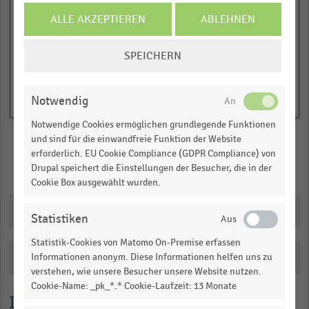
Y
End
of
ALLE AKZEPTIEREN
ABLEHNEN
axis
interactive
displaying
chart
COOKIE-
Durchschnittliche
SPEICHERN
EINSTELLUNGEN
Artikelzahl
ÄNDERN
.
Notwendig
Range:
0
Notwendige Cookies ermöglichen grundlegende Funktionen
und sind für die einwandfreie Funktion der Website
to
erforderlich. EU Cookie Compliance (GDPR Compliance) von
1.0061099999999998.
Merken
Teilen
Drupal speichert die Einstellungen der Besucher, die in der
View
Cookie Box ausgewählt wurden.
as
data
Downloads
table.
Statistiken
Statistik-Cookies von Matomo On-Premise erfassen
Katalogisierung
Informationen anonym. Diese Informationen helfen uns zu
verstehen, wie unsere Besucher unsere Website nutzen.
Cookie-Name: _pk_*.* Cookie-Laufzeit: 13 Monate
Lesehilfe