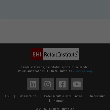
handelsdaten.de, das Statistikportal zum Handel,
ist ein Angebot des EHI Retail Institute -
www.ehi.org
Social
media
AGB
|
Datenschutz
|
Datenschutz-Einstellungen
|
Impressum
Footer
links
|
Kontakt
menu
© 2026, EHI Retail Institute