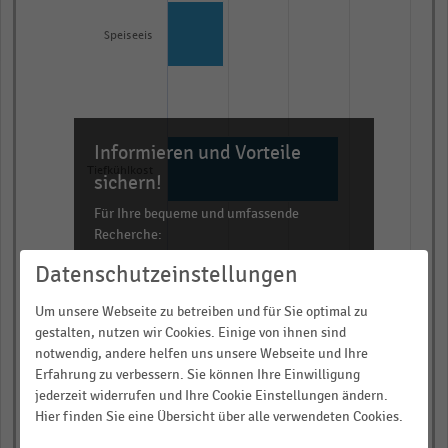
with
3
Speiseeis
bars.
The
chart
has
Informieren und Vorteile
1
Tiefkühlkost
X
sichern!
axis
Für Ihre bequeme und umfassende
displaying
Recherche:
categories.
Datenschutzeinstellungen
Über 300.000 Daten und Kennzahlen
Range:
Rund 25.000 Statistiken
3
Summe Tiefkühlkost/Eis
Um unsere Webseite zu betreiben und für Sie optimal zu
categories.
Download als Excel, PNG, PDF
gestalten, nutzen wir Cookies. Einige von ihnen sind
The
notwendig, andere helfen uns unsere Webseite und Ihre
… und vieles mehr!
Erfahrung zu verbessern. Sie können Ihre Einwilligung
chart
0,00
0,25
0,50
0,75
1,00
jederzeit widerrufen und Ihre Cookie Einstellungen ändern.
has
JETZT INFORMIEREN
Hier finden Sie eine Übersicht über alle verwendeten Cookies.
Durchschnittliche Artikelzahl
1
© Handelsdaten 2026