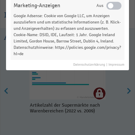
Marketing-Anzeigen
Informationen zur Statistik
Google Adsense: Cookie von Google LLC, um Anzeigen
auszuliefern und um statistische Informationen (z. B. Klick-
und Anzeigeverhalten) zu erfassen und auszuwerten.
Cookie-Name: DSID, IDE, Laufzeit: 1 Jahr. Google Ireland
Ausgewählte Statistiken
Limited, Gordon House, Barrow Street, Dublin 4, Ireland.
Datenschutzhinweise: https://policies.google.com/privacy?
hl=de
Datenschutzerklärung
|
Impressum
Artikelzahl der Supermärkte nach
Warenbereichen (2022 vs. 2009)