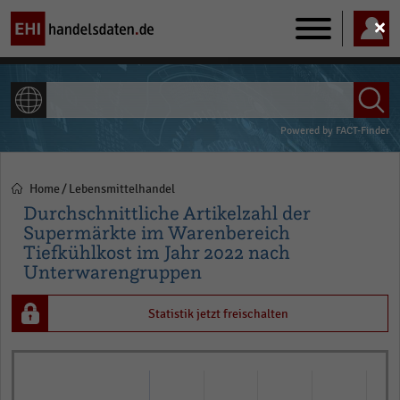
Main
navigation
ALLE INHALTE
Powered by
FACT-Finder
Home
Lebensmittelhandel
Pfadnavigation
Durchschnittliche Artikelzahl der
Supermärkte im Warenbereich
Tiefkühlkost im Jahr 2022 nach
Unterwarengruppen
Statistik jetzt freischalten
Bar
Chart
graphic.
chart