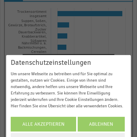
Bar
Chart
Trockensortiment
graphic.
chart
insgesamt
with
Suppen, Soßen,
Gewürze, Brotaufstrich,
11
Zucker
Dauerbackwaren,
bars.
Knabberartikel,
The
Süßwaren
Nährmittel u. a.
Backmischungen,
chart
Cerealien
has
Biere, alkoholfreie
Datenschutzeinstellungen
Getränke
Informieren und Vorteile
1
Wein, Sekt, Spirituosen
X
sichern!
Um unsere Webseite zu betreiben und für Sie optimal zu
axis
gestalten, nutzen wir Cookies. Einige von ihnen sind
Obst-, Gemüse- und
Für Ihre bequeme und umfassende
Sauerkonserven
notwendig, andere helfen uns unsere Webseite und Ihre
displaying
Recherche:
Kaffee, Tee, Kakao,
Erfahrung zu verbessern. Sie können Ihre Einwilligung
categories.
Tabakwaren
jederzeit widerrufen und Ihre Cookie Einstellungen ändern.
Fleisch-, Wurst-,
Über 300.000 Daten und Kennzahlen
Range:
Fischkonserven,
Hier finden Sie eine Übersicht über alle verwendeten Cookies.
Marinaden
Rund 25.000 Statistiken
11
Reform- und Diätkost,
categories.
Babynahrung
Download als Excel, PNG, PDF
ALLE AKZEPTIEREN
ABLEHNEN
Freiverkäufliche
The
… und vieles mehr!
Arzneimittel (OTC)
chart
COOKIE-
0,00
0,25
0,50
0,75
1,00