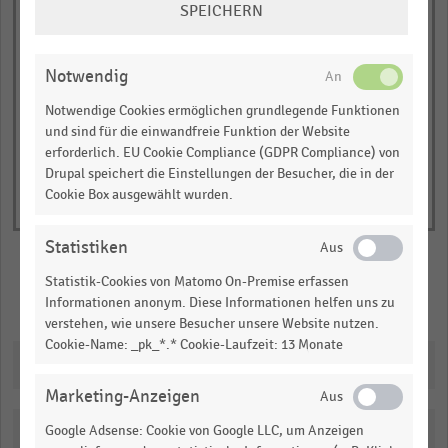
SPEICHERN
has
JETZT INFORMIEREN
EINSTELLUNGEN
Durchschnittliche Artikelzahl
1
ÄNDERN
© Handelsdaten 2026
Y
End
Notwendig
of
axis
interactive
Notwendige Cookies ermöglichen grundlegende Funktionen
displaying
chart
und sind für die einwandfreie Funktion der Website
Durchschnittliche
erforderlich. EU Cookie Compliance (GDPR Compliance) von
Artikelzahl
Drupal speichert die Einstellungen der Besucher, die in der
.
Cookie Box ausgewählt wurden.
Range:
-0.09216503311258278
Statistiken
to
Statistik-Cookies von Matomo On-Premise erfassen
1.005598334910123.
Merken
Teilen
Informationen anonym. Diese Informationen helfen uns zu
View
verstehen, wie unsere Besucher unsere Website nutzen.
as
Cookie-Name: _pk_*.* Cookie-Laufzeit: 13 Monate
data
Downloads
table.
Marketing-Anzeigen
Google Adsense: Cookie von Google LLC, um Anzeigen
Katalogisierung