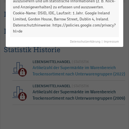
auszuliefern und um statistische Informationen (z. B. Klick-
und Anzeigeverhalten) zu erfassen und auszuwerten.
Lesehilfe
Cookie-Name: DSID, IDE, Laufzeit: 1 Jahr. Google Ireland
Limited, Gordon House, Barrow Street, Dublin 4, Ireland.
Datenschutzhinweise: https://policies.google.com/privacy?
Informationen zur Statistik
hl=de
Datenschutzerklärung
|
Impressum
Statistik Historie
LEBENSMITTELHANDEL
| STATISTIK
Artikelzahl der Supermärkte im Warenbereich
Trockensortiment nach Unterwarengruppen (2022)
LEBENSMITTELHANDEL
| STATISTIK
Artikelzahl der Supermärkte im Warenbereich
Trockensortiment nach Unterwarengruppen (2009)