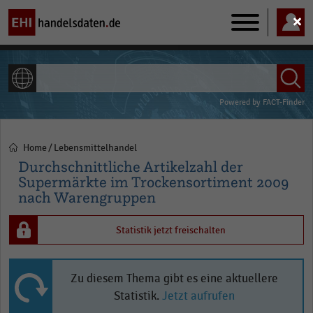
Main
navigation
ALLE INHALTE
Powered by
FACT-Finder
Home
Lebensmittelhandel
Pfadnavigation
Durchschnittliche Artikelzahl der
Supermärkte im Trockensortiment 2009
nach Warengruppen
Statistik jetzt freischalten
Zu diesem Thema gibt es eine aktuellere
Statistik.
Jetzt aufrufen