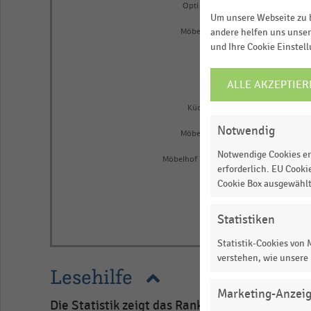
as
Opti Wohnwelt
Um unsere Webseite zu b
data
andere helfen uns unser
table.
Möbel Dogern*
und Ihre Cookie Einstel
Meyerhof
ALLE AKZEPTIER
COOKIE-
Biller
EINSTELLUNGEN
Küchen Keie*
ÄNDERN
Notwendig
Möbel Heinrich
Notwendige Cookies er
Möbelhof Parsberg*
erforderlich. EU Cooki
Cookie Box ausgewähl
0,00
Statistiken
End
Statistik-Cookies von
of
interactive
verstehen, wie unsere
Lesehilfe
chart
Marketing-Anzei
Die Statistik zeigt das Ranking der der füh