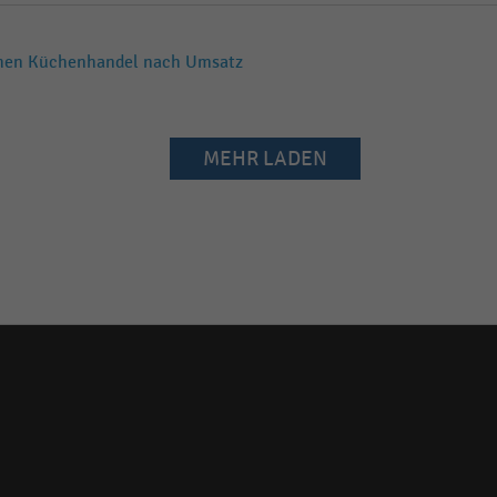
chen Küchenhandel nach Umsatz
MEHR LADEN
Social
media