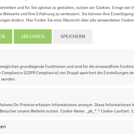
etreiben und für Sie optimal zu gestalten, nutzen wir Cookies. Einige von 
e Webseite und Ihre Erfahrung zu verbessern. Sie können Ihre Einwilligung 
lungen ändern. Hier finden Sie eine Übersicht über alle verwendeten Cookie
EN
ABLEHNEN
SPEICHERN
möglichen grundlegende Funktionen und sind für die einwandfreie Funktio
e Compliance (GDPR Compliance) von Drupal speichert die Einstellungen der
t wurden.
0,20
0,40
0,60
0,80
1,00
Küchenumsatz in Millionen Euro
© Handelsdaten 2026
 Matomo On-Premise erfassen Informationen anonym. Diese Informationen h
 Besucher unsere Website nutzen. Cookie-Name: _pk_*.* Cookie-Laufzeit: 
gen
renden Unternehmen im deutschen Küchenhandel nach dem