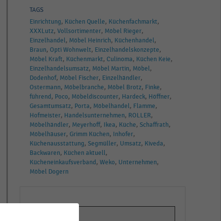
TAGS
Einrichtung
Küchen Quelle
Küchenfachmarkt
XXXLutz
Vollsortimenter
Möbel Rieger
Einzelhandel
Möbel Heinrich
Küchenhandel
Braun
Opti Wohnwelt
Einzelhandelskonzepte
Möbel Kraft
Küchenmarkt
Culinoma
Küchen Keie
Einzelhandelsumsatz
Möbel Martin
Möbel
Dodenhof
Möbel Fischer
Einzelhändler
Ostermann
Möbelbranche
Möbel Brotz
Finke
führend
Poco
Möbeldiscounter
Hardeck
Höffner
Gesamtumsatz
Porta
Möbelhandel
Flamme
Hofmeister
Handelsunternehmen
ROLLER
Möbelhändler
Meyerhoff
Ikea
Küche
Schaffrath
Möbelhäuser
Grimm Küchen
Inhofer
Küchenausstattung
Segmüller
Umsatz
Kiveda
Backwaren
Küchen aktuell
Kücheneinkaufsverband
Weko
Unternehmen
Möbel Dogern