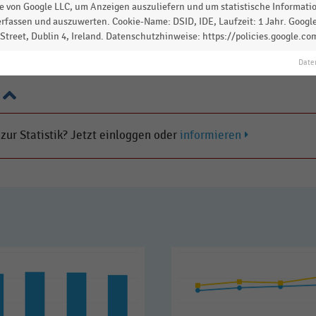
 von Google LLC, um Anzeigen auszuliefern und um statistische Information
itzenreiter der Top 30 Küchenhändler in Deutschland ist
rfassen und auszuwerten. Cookie-Name: DSID, IDE, Laufzeit: 1 Jahr. Google
on rund 660 Millionen Euro. Auf Platz 2 folgt Ikea mit
treet, Dublin 4, Ireland. Datenschutzhinweise: https://policies.google.co
 Millionen Euro.
Date
 zur Statistik? Jetzt einloggen oder
informieren