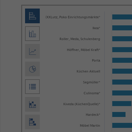
Bar
Chart
graphic.
XXXLutz, Poko Einrichtungsmärkte*
chart
with
Ikea*
30
bars.
Roller, Meda, Schulenberg
The
Höffner, Möbel Kraft*
chart
Porta
has
1
Küchen Aktuell
X
Segmüller*
axis
Culinoma*
displaying
categories.
Kiveda (KüchenQuelle)*
Range:
Hardeck*
30
Möbel Martin
categories.