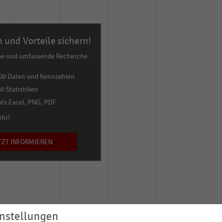
 und Vorteile sichern!
me und umfassende Recherche:
00 Daten und Kennzahlen
0 Statistiken
ls Excel, PNG, PDF
ehr!
TZT INFORMIEREN
nstellungen