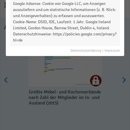
Informationen zur Statistik
Google Adsense: Cookie von Google LLC, um Anzeigen
auszuliefern und um statistische Informationen (z. B. Klick-
und Anzeigeverhalten) zu erfassen und auszuwerten.
Cookie-Name: DSID, IDE, Laufzeit: 1 Jahr. Google Ireland
Ausgewählte Statistiken
Limited, Gordon House, Barrow Street, Dublin 4, Ireland.
Datenschutzhinweise: https://policies.google.com/privacy?
hl=de
Datenschutzerklärung
|
Impressum
Größte Möbel- und Küchenverbände
nach Zahl der Mitglieder im In- und
Ausland (2015)