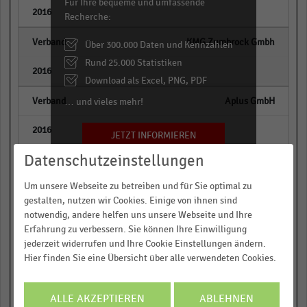
Für Ihre bequeme und umfassende
empty
Recherche:
KMG Zumbrock Gmbh
Über 300.000 Daten und Kennzahlen
Rund 25.000 Statistiken
empty
Download als Excel, PNG, PDF
Aplus GmbH
… und vieles mehr!
empty
JETZT INFORMIEREN
Datenschutzeinstellungen
Bund unabhängiger
Küchenspezialisten GmbH
Um unsere Webseite zu betreiben und für Sie optimal zu
gestalten, nutzen wir Cookies. Einige von ihnen sind
empty
notwendig, andere helfen uns unsere Webseite und Ihre
Erfahrung zu verbessern. Sie können Ihre Einwilligung
Küche & Co. GmbH.
jederzeit widerrufen und Ihre Cookie Einstellungen ändern.
Hier finden Sie eine Übersicht über alle verwendeten Cookies.
empty
ALLE AKZEPTIEREN
ABLEHNEN