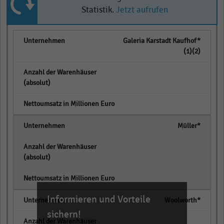
Statistik.
Jetzt aufrufen
Galeria Karstadt Kaufhof*
(1)(2)
empty
empty
Müller*
empty
empty
Informieren und Vorteile
Woolworth*
sichern!
empty