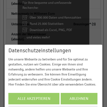
Für Ihre bequeme und umfassende
Recherche:
empty
Über 300.000 Daten und Kennzahlen
Rund 25.000 Statistiken
Breuninger* (3)
Download als Excel, PNG, PDF
empty
… und vieles mehr!
JETZT INFORMIEREN
empty
Datenschutzeinstellungen
Um unsere Webseite zu betreiben und für Sie optimal zu
Ludwig Beck* (4)
gestalten, nutzen wir Cookies. Einige von ihnen sind
notwendig, andere helfen uns unsere Webseite und Ihre
empty
Erfahrung zu verbessern. Sie können Ihre Einwilligung
jederzeit widerrufen und Ihre Cookie Einstellungen ändern.
Hier finden Sie eine Übersicht über alle verwendeten Cookies.
empty
ALLE AKZEPTIEREN
ABLEHNEN