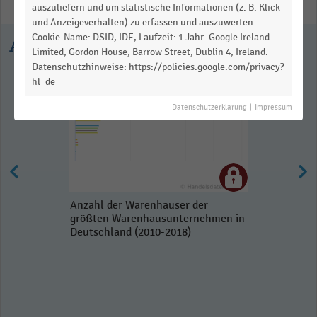
auszuliefern und um statistische Informationen (z. B. Klick-
und Anzeigeverhalten) zu erfassen und auszuwerten.
Cookie-Name: DSID, IDE, Laufzeit: 1 Jahr. Google Ireland
Ausgewählte Statistiken
Limited, Gordon House, Barrow Street, Dublin 4, Ireland.
Datenschutzhinweise: https://policies.google.com/privacy?
hl=de
Datenschutzerklärung
|
Impressum
Anzahl der Warenhäuser der
größten Warenhausunternehmen in
Deutschland (2010-2018)