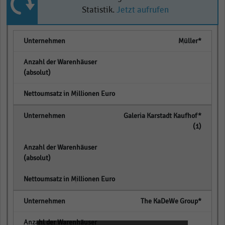
Statistik.
Jetzt aufrufen
Müller*
empty
empty
Galeria Karstadt Kaufhof*
(1)
empty
empty
The KaDeWe Group*
empty