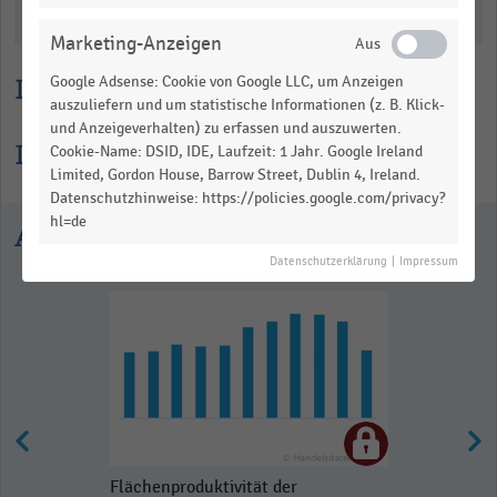
Katalogisierung
Marketing-Anzeigen
Lesehilfe
Google Adsense: Cookie von Google LLC, um Anzeigen
auszuliefern und um statistische Informationen (z. B. Klick-
und Anzeigeverhalten) zu erfassen und auszuwerten.
Informationen zur Statistik
Cookie-Name: DSID, IDE, Laufzeit: 1 Jahr. Google Ireland
Limited, Gordon House, Barrow Street, Dublin 4, Ireland.
Datenschutzhinweise: https://policies.google.com/privacy?
hl=de
Ausgewählte Statistiken
Datenschutzerklärung
|
Impressum
Flächenproduktivität der