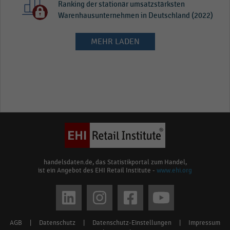
Ranking der stationär umsatzstärksten
Warenhausunternehmen in Deutschland (2022)
MEHR LADEN
handelsdaten.de, das Statistikportal zum Handel,
ist ein Angebot des EHI Retail Institute -
www.ehi.org
Social
media
AGB
|
Datenschutz
|
Datenschutz-Einstellungen
|
Impressum
Footer