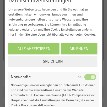
Datenschutzeinstellungen
The
chart
2005/06
2010/11
2006/07
2011/12
2001/02
2007/08
2002/03
2008/09
2003/04
2009/10
Um unsere Webseite zu betreiben und für Sie optimal zu
JETZT INFORMIEREN
has
gestalten, nutzen wir Cookies. Einige von ihnen sind
notwendig, andere helfen uns unsere Webseite und Ihre
1
© Handelsdaten 2026
End
Erfahrung zu verbessern. Sie können Ihre Einwilligung
Y
of
jederzeit widerrufen und Ihre Cookie Einstellungen ändern.
interactive
axis
chart
Hier finden Sie eine Übersicht über alle verwendeten Cookies.
displaying
Anzahl
ALLE AKZEPTIEREN
ABLEHNEN
der
Mitarbeiter:innen
COOKIE-
SPEICHERN
(absolut).
EINSTELLUNGEN
Range:
ÄNDERN
0.6664967243133265
Notwendig
Merken
Teilen
to
1.056633489318413.
Notwendige Cookies ermöglichen grundlegende Funktionen
und sind für die einwandfreie Funktion der Website
View
Downloads
as
erforderlich. EU Cookie Compliance (GDPR Compliance) von
data
Drupal speichert die Einstellungen der Besucher, die in der
table.
Cookie Box ausgewählt wurden.