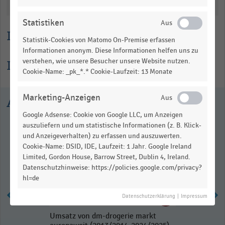
Katalogisierung
Statistiken
Lesehilfe
Statistik-Cookies von Matomo On-Premise erfassen
Informationen anonym. Diese Informationen helfen uns zu
verstehen, wie unsere Besucher unsere Website nutzen.
Informationen zur Statistik
Cookie-Name: _pk_*.* Cookie-Laufzeit: 13 Monate
Marketing-Anzeigen
Ausgewählte Statistiken
Google Adsense: Cookie von Google LLC, um Anzeigen
auszuliefern und um statistische Informationen (z. B. Klick-
und Anzeigeverhalten) zu erfassen und auszuwerten.
Cookie-Name: DSID, IDE, Laufzeit: 1 Jahr. Google Ireland
Limited, Gordon House, Barrow Street, Dublin 4, Ireland.
Datenschutzhinweise: https://policies.google.com/privacy?
hl=de
Datenschutzerklärung
|
Impressum
Umsatz von dm-drogerie markt