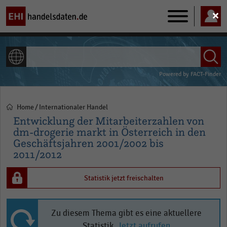
Main
navigation
ALLE INHALTE
Powered by
FACT-Finder
Home
Internationaler Handel
Pfadnavigation
Entwicklung der Mitarbeiterzahlen von
dm-drogerie markt in Österreich in den
Geschäftsjahren 2001/2002 bis
2011/2012
Statistik jetzt freischalten
Zu diesem Thema gibt es eine aktuellere
Statistik.
Jetzt aufrufen