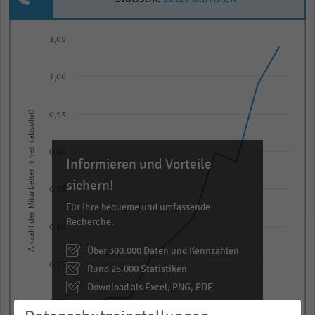
Line
Chart
1,05
graphic.
chart
with
10
1,00
data
points.
Anzahl der Mitarbeiter:innen (absolut)
0,95
The
chart
0,90
has
Informieren und Vorteile
1
sichern!
0,85
X
Für Ihre bequeme und umfassende
axis
Recherche:
0,80
displaying
categories.
Über 300.000 Daten und Kennzahlen
Range:
0,75
Rund 25.000 Statistiken
10
Download als Excel, PNG, PDF
categories.
0,70
… und vieles mehr!