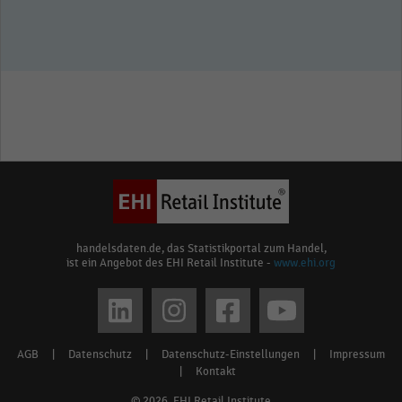
handelsdaten.de, das Statistikportal zum Handel,
ist ein Angebot des EHI Retail Institute -
www.ehi.org
Social
media
AGB
|
Datenschutz
|
Datenschutz-Einstellungen
|
Impressum
Footer
links
|
Kontakt
menu
© 2026, EHI Retail Institute