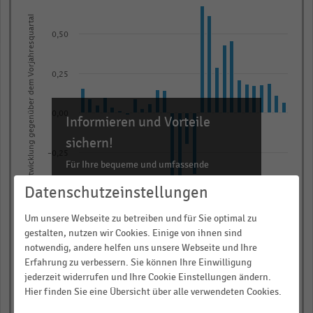
graphic.
chart
Prozentuale Umsatzentwicklung gegenüber dem Vorjahresquartal
with
28
0,50
bars.
The
0,25
chart
has
0,00
Informieren und Vorteile
1
X
sichern!
-0,25
axis
Für Ihre bequeme und umfassende
displaying
Recherche:
Datenschutzeinstellungen
categories.
-0,50
Über 300.000 Daten und Kennzahlen
Range:
Um unsere Webseite zu betreiben und für Sie optimal zu
Rund 25.000 Statistiken
28
gestalten, nutzen wir Cookies. Einige von ihnen sind
-0,75
categories.
Download als Excel, PNG, PDF
notwendig, andere helfen uns unsere Webseite und Ihre
The
Erfahrung zu verbessern. Sie können Ihre Einwilligung
… und vieles mehr!
-1,00
jederzeit widerrufen und Ihre Cookie Einstellungen ändern.
chart
Hier finden Sie eine Übersicht über alle verwendeten Cookies.
Q1 19/20
Q3 22/23
Q3 18/19
Q1 22/23
Q1 18/19
Q3 21/22
Q3 17/18
Q1 21/22
Q1 17/18
Q3 20/21
Q1 20/21
Q3 23/24
Q3 19/20
Q1 23/24
has
JETZT INFORMIEREN