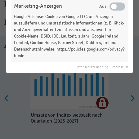
Lesehilfe
Marketing-Anzeigen
Google Adsense: Cookie von Google LLC, um Anzeigen
Informationen zur Statistik
auszuliefern und um statistische Informationen (z. B. Klick-
und Anzeigeverhalten) zu erfassen und auszuwerten.
Cookie-Name: DSID, IDE, Laufzeit: 1 Jahr. Google Ireland
Ausgewählte Statistiken
Limited, Gordon House, Barrow Street, Dublin 4, Ireland.
Datenschutzhinweise: https://policies.google.com/privacy?
hl=de
Datenschutzerklärung
|
Impressum
Umsatz von Inditex weltweit nach
Quartalen (2023-2027)