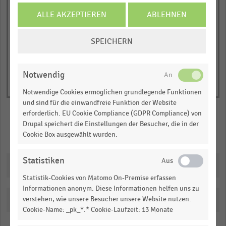
1
© Handelsdaten 2026
Y
ALLE AKZEPTIEREN
ABLEHNEN
End
of
axis
interactive
COOKIE-
displaying
chart
SPEICHERN
EINSTELLUNGEN
Prozentuale
ÄNDERN
Umsatzentwicklung
Notwendig
gegenüber
dem
Notwendige Cookies ermöglichen grundlegende Funktionen
Vorjahresquartal.
und sind für die einwandfreie Funktion der Website
erforderlich. EU Cookie Compliance (GDPR Compliance) von
Range:
Drupal speichert die Einstellungen der Besucher, die in der
-1.0532430379746835
Merken
Teilen
Cookie Box ausgewählt wurden.
to
0.7583037974683544.
Statistiken
Downloads
View
as
Statistik-Cookies von Matomo On-Premise erfassen
data
Informationen anonym. Diese Informationen helfen uns zu
table.
Katalogisierung
verstehen, wie unsere Besucher unsere Website nutzen.
Cookie-Name: _pk_*.* Cookie-Laufzeit: 13 Monate