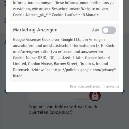
Lesehilfe
Informationen anonym. Diese Informationen helfen uns zu
verstehen, wie unsere Besucher unsere Website nutzen.
Cookie-Name: _pk_*.* Cookie-Laufzeit: 13 Monate
Informationen zur Statistik
Marketing-Anzeigen
Ausgewählte Statistiken
Google Adsense: Cookie von Google LLC, um Anzeigen
auszuliefern und um statistische Informationen (z. B. Klick-
und Anzeigeverhalten) zu erfassen und auszuwerten.
Cookie-Name: DSID, IDE, Laufzeit: 1 Jahr. Google Ireland
Limited, Gordon House, Barrow Street, Dublin 4, Ireland.
Datenschutzhinweise: https://policies.google.com/privacy?
hl=de
Datenschutzerklärung
|
Impressum
Ergebnis von Inditex weltweit nach
Quartalen (2023-2027)