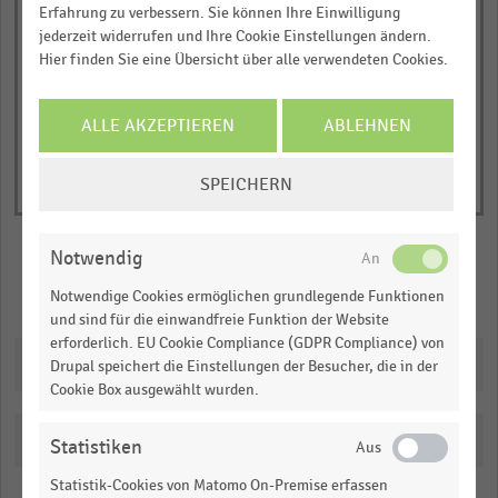
1
Erfahrung zu verbessern. Sie können Ihre Einwilligung
© Handelsdaten 2026
Y
End
jederzeit widerrufen und Ihre Cookie Einstellungen ändern.
of
axis
Hier finden Sie eine Übersicht über alle verwendeten Cookies.
interactive
displaying
chart
Nettoumsatz
ALLE AKZEPTIEREN
ABLEHNEN
in
Milliarden
COOKIE-
SPEICHERN
Euro.
EINSTELLUNGEN
Range:
ÄNDERN
0
Notwendig
to
Merken
Teilen
Notwendige Cookies ermöglichen grundlegende Funktionen
1.03614.
und sind für die einwandfreie Funktion der Website
View
erforderlich. EU Cookie Compliance (GDPR Compliance) von
as
Downloads
Drupal speichert die Einstellungen der Besucher, die in der
data
Cookie Box ausgewählt wurden.
table.
Katalogisierung
Statistiken
Statistik-Cookies von Matomo On-Premise erfassen