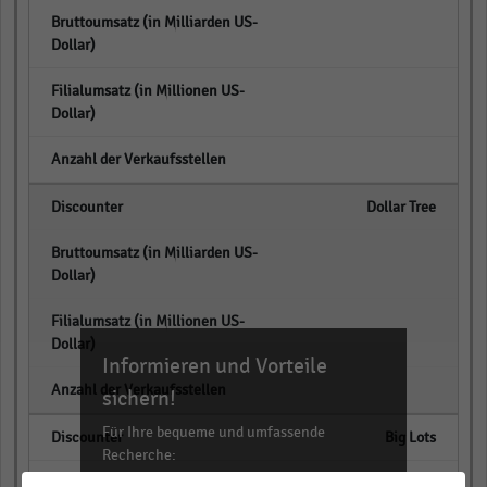
empty
empty
empty
Dollar Tree
empty
empty
Informieren und Vorteile
empty
sichern!
Für Ihre bequeme und umfassende
Big Lots
Recherche:
empty