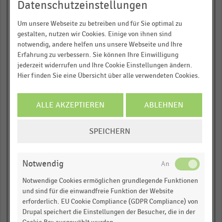
Datenschutzeinstellungen
Über 300.000 Daten und Kennzahlen
Rund 25.000 Statistiken
Um unsere Webseite zu betreiben und für Sie optimal zu
empty
Download als Excel, PNG, PDF
gestalten, nutzen wir Cookies. Einige von ihnen sind
notwendig, andere helfen uns unsere Webseite und Ihre
… und vieles mehr!
Erfahrung zu verbessern. Sie können Ihre Einwilligung
empty
jederzeit widerrufen und Ihre Cookie Einstellungen ändern.
JETZT INFORMIEREN
Hier finden Sie eine Übersicht über alle verwendeten Cookies.
Fred's
empty
ALLE AKZEPTIEREN
ABLEHNEN
COOKIE-
SPEICHERN
empty
EINSTELLUNGEN
ÄNDERN
Notwendig
empty
Notwendige Cookies ermöglichen grundlegende Funktionen
und sind für die einwandfreie Funktion der Website
erforderlich. EU Cookie Compliance (GDPR Compliance) von
Drupal speichert die Einstellungen der Besucher, die in der