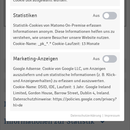
Cookie Box ausgewählt wurden.
Statistiken
Statistik-Cookies von Matomo On-Premise erfassen
Informationen anonym. Diese Informationen helfen uns zu
verstehen, wie unsere Besucher unsere Website nutzen.
Cookie-Name: _pk_*.* Cookie-Laufzeit: 13 Monate
Merken
Teilen
Marketing-Anzeigen
Downloads
Google Adsense: Cookie von Google LLC, um Anzeigen
auszuliefern und um statistische Informationen (z. B. Klick-
und Anzeigeverhalten) zu erfassen und auszuwerten.
Katalogisierung
Cookie-Name: DSID, IDE, Laufzeit: 1 Jahr. Google Ireland
Limited, Gordon House, Barrow Street, Dublin 4, Ireland.
Datenschutzhinweise: https://policies.google.com/privacy?
Lesehilfe
hl=de
Datenschutzerklärung
|
Impressum
Informationen zur Statistik