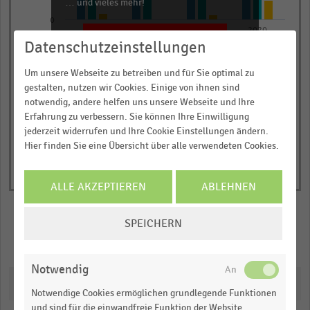
… und vieles mehr!
The
chart
0
2017
2018
2019
2020
JETZT INFORMIEREN
has
Datenschutzeinstellungen
Kik
Obi
babymarkt.de
1
© Handelsdaten 2026
Um unsere Webseite zu betreiben und für Sie optimal zu
Y
End
gestalten, nutzen wir Cookies. Einige von ihnen sind
of
axis
interactive
notwendig, andere helfen uns unsere Webseite und Ihre
displaying
chart
Erfahrung zu verbessern. Sie können Ihre Einwilligung
Nettoumsatz
jederzeit widerrufen und Ihre Cookie Einstellungen ändern.
in
Hier finden Sie eine Übersicht über alle verwendeten Cookies.
Millionen
Euro.
ALLE AKZEPTIEREN
ABLEHNEN
Range:
0
COOKIE-
SPEICHERN
to
EINSTELLUNGEN
Merken
Teilen
1.08696.
ÄNDERN
View
Notwendig
as
Downloads
data
Notwendige Cookies ermöglichen grundlegende Funktionen
table.
und sind für die einwandfreie Funktion der Website