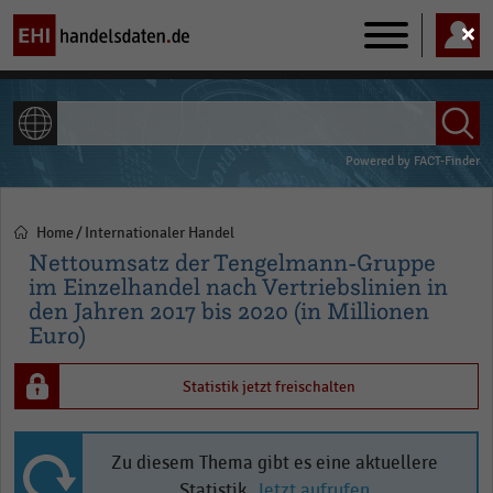
Main
navigation
ALLE INHALTE
Powered by
FACT-Finder
Home
Internationaler Handel
Pfadnavigation
Nettoumsatz der Tengelmann-Gruppe
im Einzelhandel nach Vertriebslinien in
den Jahren 2017 bis 2020 (in Millionen
Euro)
Statistik jetzt freischalten
Zu diesem Thema gibt es eine aktuellere
Statistik.
Jetzt aufrufen