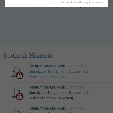
Gesamtumsatz (netto) der
Datenschutzerklärung
|
Impressum
Tengelmann-Gruppe (2013-2021)
Statistik Historie
INTERNATIONALER HAND ...
| STATISTIK
Umsatz der Tengelmann-Gruppe nach
Vertriebslinien (2020)
INTERNATIONALER HAND ...
| STATISTIK
Umsatz der Tengelmann-Gruppe nach
Vertriebslinien (2017-2020)
INTERNATIONALER HAND ...
| STATISTIK