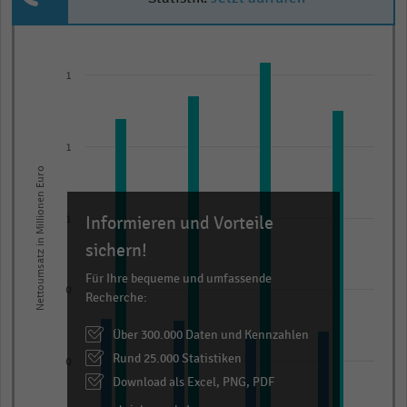
Bar
Chart
graphic.
chart
1
with
3
data
series.
1
The
Nettoumsatz in Millionen Euro
chart
has
Informieren und Vorteile
1
1
sichern!
X
axis
Für Ihre bequeme und umfassende
0
Recherche:
displaying
categories.
Über 300.000 Daten und Kennzahlen
Range:
Rund 25.000 Statistiken
0
4
Download als Excel, PNG, PDF
categories.