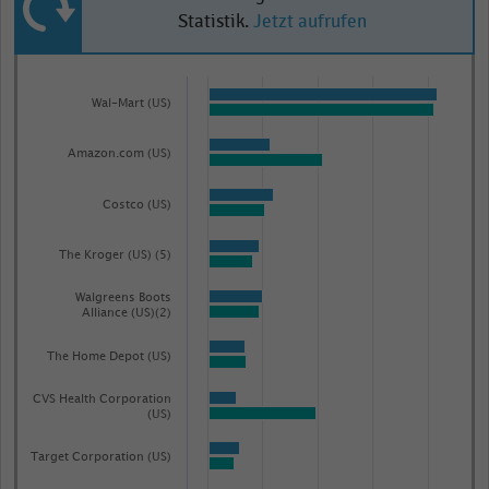
Statistik.
Jetzt aufrufen
Bar
Chart
graphic.
chart
Wal-Mart (US)
with
2
Amazon.com (US)
data
series.
Costco (US)
The
chart
The Kroger (US) (5)
has
1
Walgreens Boots
Alliance (US)(2)
X
axis
The Home Depot (US)
displaying
CVS Health Corporation
categories.
(US)
Range:
Target Corporation (US)
78