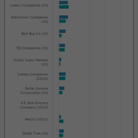
categories.
Lowe's Companies (US)
The
chart
Albertsons Companies
(US)
has
1
Best Buy Co (US)
Y
axis
TJX Companies (US)
displaying
Publix Super Markets
Nettoumsatz
(US)
in
Loblaw Companies
Milliarden
(CA)(2)
US-
Dollar General
Dollar.
Corporation (US)
Range:
H.E. Butt Grocery
Company (US)(5)
-0.09457690135200128
to
Macy's (US)(2)
1.096646519112.
View
Dollar Tree (US)
as