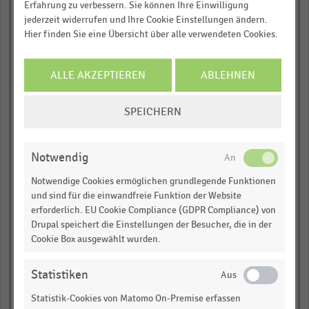
Erfahrung zu verbessern. Sie können Ihre Einwilligung
jederzeit widerrufen und Ihre Cookie Einstellungen ändern.
WinCo Foods (US)(5)
Hier finden Sie eine Übersicht über alle verwendeten Cookies.
Bass Pro Group (US)(5)
ALLE AKZEPTIEREN
ABLEHNEN
Army & Air Force
Exchange Service (US)
COOKIE-
SPEICHERN
EINSTELLUNGEN
Wayfair Inc (US)
ÄNDERN
Burlington Stores (US)
Notwendig
Ascena Retail Group
Notwendige Cookies ermöglichen grundlegende Funktionen
(US)
und sind für die einwandfreie Funktion der Website
erforderlich. EU Cookie Compliance (GDPR Compliance) von
Ulta Beauty (vorher: Ulta
Salon) (US)
Drupal speichert die Einstellungen der Besucher, die in der
Cookie Box ausgewählt wurden.
Dillard's Inc (US)
Statistiken
Signet Jewelers (US)
Statistik-Cookies von Matomo On-Premise erfassen
Berkshire Hathaway