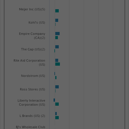
data
table.
Meijer Inc (US)(5)
Kohl's (US)
Empire Company
(CA)(2)
The Gap (US)(2)
Rite Aid Corporation
(US)
Nordstrom (US)
Ross Stores (US)
Liberty Interactive
Corporation (US)
L Brands (US) (2)
BJ's Wholesale Club