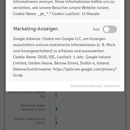
Informationen anonym. Diese Informationen helfen uns zu
(US)(5)
verstehen, wie unsere Besucher unsere Website nutzen.
Cookie-Name: _pk_*.* Cookie-Laufzeit: 13 Monate
Williams-Sonoma (US)
Tapestry (vorher:
Marketing-Anzeigen
Coach) (US) (2)(5)
Google Adsense: Cookie von Google LLC, um Anzeigen
Ace Hardware
Corporation
auszuliefern und um statistische Informationen (z. B. Klick-
und Anzeigeverhalten) zu erfassen und auszuwerten.
The Michaels
Companies (US)
Cookie-Name: DSID, IDE, Laufzeit: 1 Jahr. Google Ireland
Limited, Gordon House, Barrow Street, Dublin 4, Ireland.
Big Lots (US)
Datenschutzhinweise: https://policies.google.com/privacy?
hl=de
Marathon Petroleum
Corporation (US)(5)
Datenschutzerklärung
|
Impressum
Sprouts Farmers Market
(US)
Demoulas Super
Markets (US)(5)
Hobby Lobby Stores
(US)(5)