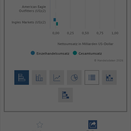
American Eagle
Outfitters (US)(2)
Ingles Markets (US)(2)
0,00
0,25
0,50
0,75
1,00
Nettoumsatz in Milliarden US-Dollar
Einzelhandelsumsatz
Gesamtumsatz
© Handelsdaten 2026
End
of
interactive
chart