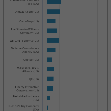
Alimentation Couche-
chart
Tard (CA)
has
Amazon.com (US)
1
Y
GameStop (US)
axis
The Sherwin-Williams
displaying
Company (US)
Anzahl
Williams-Sonoma (US)
der
Defense Commissary
Präsenzländer
Agency (CA)
(absolut).
Costco (US)
Range:
Walgreens Boots
-0.0891192105263158
Alliance (US)
to
TJX (US)
1.087377105263158.
Liberty Interactive
View
Corporation (US)
as
Berkshire Hathaway
data
(US)
table.
Hudson's Bay Company
(CA)