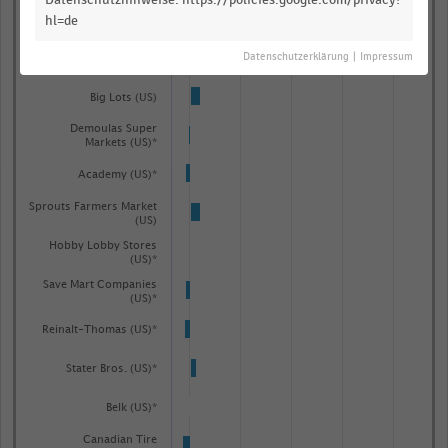
hl=de
Dillard's (US)
Ulta Beauty (vorher: Ulta
Datenschutzerklärung
|
Impressum
Salon) (US)
Big Lots (US)
Demoulas Super
Markets (US)*
Academy (US)*
Sprouts Farmers Market
(US)
Hobby Lobby Stores
(US)*
Save Mart Companies
(US)*
Reinalt-Thomas (US)*
Stater Bros. (US)*
Belk (US)*
Canadian Tire