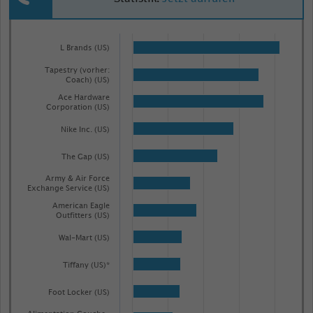
Bar
Chart
graphic.
chart
L Brands (US)
with
Tapestry (vorher:
81
Coach) (US)
bars.
Ace Hardware
Corporation (US)
The
chart
Nike Inc. (US)
has
The Gap (US)
1
X
Army & Air Force
Exchange Service (US)
axis
American Eagle
displaying
Outfitters (US)
categories.
Wal-Mart (US)
Range:
81
Tiffany (US)*
categories.
Foot Locker (US)
The