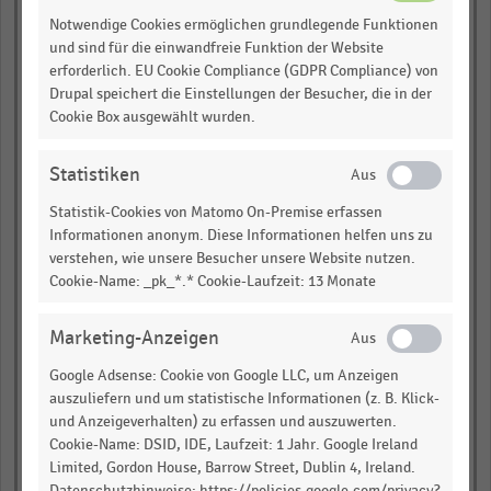
(US)
Notwendige Cookies ermöglichen grundlegende Funktionen
und sind für die einwandfreie Funktion der Website
Ross Stores (US)
erforderlich. EU Cookie Compliance (GDPR Compliance) von
BJ's Wholesale Club
Drupal speichert die Einstellungen der Besucher, die in der
(US)
Cookie Box ausgewählt wurden.
Metro (CA)
Statistiken
Hy-Vee (US)*
Statistik-Cookies von Matomo On-Premise erfassen
Menard (US)*
Informationen anonym. Diese Informationen helfen uns zu
Southeastern Grocers
verstehen, wie unsere Besucher unsere Website nutzen.
(US)*
Cookie-Name: _pk_*.* Cookie-Laufzeit: 13 Monate
O'Reilly Automotive (US)
Marketing-Anzeigen
Giant Eagle (US)*
Google Adsense: Cookie von Google LLC, um Anzeigen
Wegmans Food Markets
(US)
auszuliefern und um statistische Informationen (z. B. Klick-
und Anzeigeverhalten) zu erfassen und auszuwerten.
Tractor Supply
Company (US)
Cookie-Name: DSID, IDE, Laufzeit: 1 Jahr. Google Ireland
Limited, Gordon House, Barrow Street, Dublin 4, Ireland.
WinCo Foods (US)*
Datenschutzhinweise: https://policies.google.com/privacy?