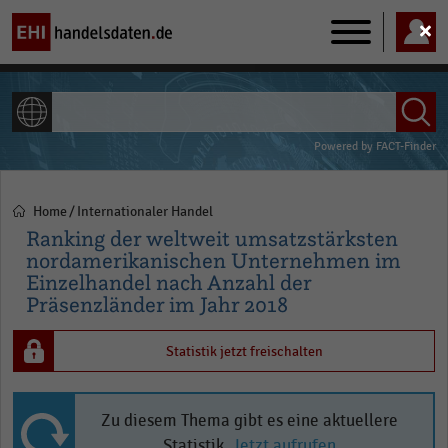
Main
navigation
ALLE INHALTE
Powered by
FACT-Finder
Home
Internationaler Handel
Pfadnavigation
Ranking der weltweit umsatzstärksten
nordamerikanischen Unternehmen im
Einzelhandel nach Anzahl der
Präsenzländer im Jahr 2018
Statistik jetzt freischalten
Zu diesem Thema gibt es eine aktuellere
Statistik.
Jetzt aufrufen