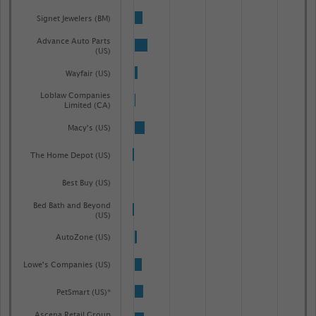
Signet Jewelers (BM)
Advance Auto Parts
(US)
Wayfair (US)
Loblaw Companies
Limited (CA)
Macy's (US)
The Home Depot (US)
Best Buy (US)
Bed Bath and Beyond
(US)
AutoZone (US)
Lowe's Companies (US)
PetSmart (US)*
Ascena Retail Group