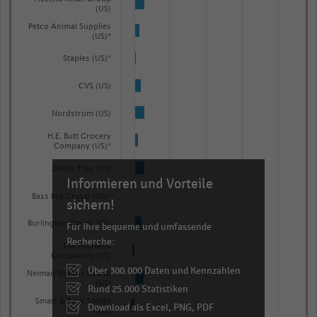
(US)
Petco Animal Supplies
(US)*
Staples (US)*
CVS (US)
Nordstrom (US)
H.E. Butt Grocery
Company (US)*
Dollar Tree (US)
Informieren und Vorteile
Bass Pro Group (US)*
sichern!
Burlington Stores (US)
Für Ihre bequeme und umfassende
Recherche:
The Michaels
Companies (US)
Über 300.000 Daten und Kennzahlen
Neiman Marcus Group
(US)
Rund 25.000 Statistiken
Smart & Final Stores
Download als Excel, PNG, PDF
(US)