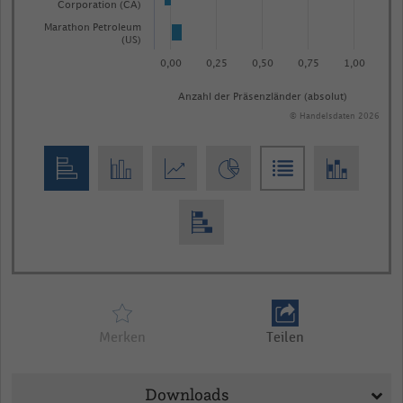
Corporation (CA)
Marathon Petroleum
(US)
0,00
0,25
0,50
0,75
1,00
Anzahl der Präsenzländer (absolut)
© Handelsdaten 2026
End
of
interactive
chart
Merken
Teilen
Downloads