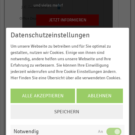
… und vieles mehr!
J. C. Penney (US)
Office Depot (US)
JETZT INFORMIEREN
Save-A-Lot (US)*
Datenschutzeinstellungen
The Kroger (US)
Um unsere Webseite zu betreiben und für Sie optimal zu
gestalten, nutzen wir Cookies. Einige von ihnen sind
Target Corporation (US)
notwendig, andere helfen uns unsere Webseite und Ihre
Albertsons Companies
Erfahrung zu verbessern. Sie können Ihre Einwilligung
(US)
jederzeit widerrufen und Ihre Cookie Einstellungen ändern.
Publix Super Markets
Hier finden Sie eine Übersicht über alle verwendeten Cookies.
(US)
Dollar General (US)
ALLE AKZEPTIEREN
ABLEHNEN
Kohl's (US)
COOKIE-
SPEICHERN
Empire Company (CA)
EINSTELLUNGEN
ÄNDERN
Meijer (US)
Notwendig
Rite Aid Corporation