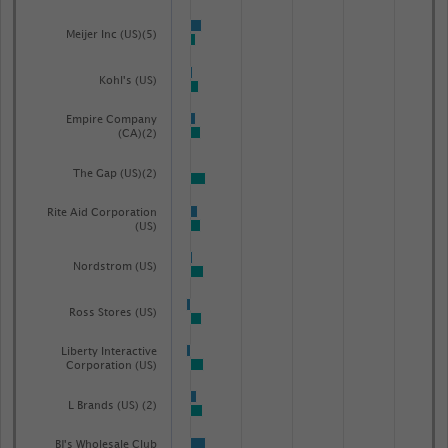
data
table.
Meijer Inc (US)(5)
Kohl's (US)
Empire Company
(CA)(2)
The Gap (US)(2)
Rite Aid Corporation
(US)
Nordstrom (US)
Ross Stores (US)
Liberty Interactive
Corporation (US)
L Brands (US) (2)
BJ's Wholesale Club