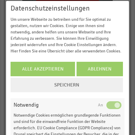
JETZT INFORMIEREN
Datenschutzeinstellungen
WinCo Foods (US)(5)
Um unsere Webseite zu betreiben und für Sie optimal zu
gestalten, nutzen wir Cookies. Einige von ihnen sind
Bass Pro Group (US)(5)
notwendig, andere helfen uns unsere Webseite und Ihre
Army & Air Force
Erfahrung zu verbessern. Sie können Ihre Einwilligung
Exchange Service (US)
jederzeit widerrufen und Ihre Cookie Einstellungen ändern.
Hier finden Sie eine Übersicht über alle verwendeten Cookies.
Hudson's Bay Company
(CA)
Wayfair Inc (US)
ALLE AKZEPTIEREN
ABLEHNEN
COOKIE-
Burlington Stores (US)
SPEICHERN
EINSTELLUNGEN
Ascena Retail Group
ÄNDERN
(US)
Notwendig
Ulta Beauty (vorher: Ulta
Salon) (US)
Notwendige Cookies ermöglichen grundlegende Funktionen
und sind für die einwandfreie Funktion der Website
Dillard's Inc (US)
erforderlich. EU Cookie Compliance (GDPR Compliance) von
Drupal speichert die Einstellungen der Besucher, die in der