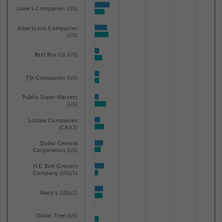
categories.
Lowe's Companies (US)
The
chart
Albertsons Companies
(US)
has
1
Best Buy Co (US)
Y
axis
TJX Companies (US)
displaying
Publix Super Markets
Nettoumsatz
(US)
in
Loblaw Companies
Milliarden
(CA)(2)
US-
Dollar General
Dollar.
Corporation (US)
Range:
H.E. Butt Grocery
-0.09173786914007448
Company (US)(5)
to
Macy's (US)(2)
1.0829970413876226.
View
Dollar Tree (US)
as