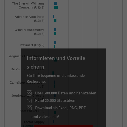
The Sherwin-Williams
Company (US)(2)
Advance Auto Parts
(US)(2)
O'Reilly Automotive
(US)(2)
PetSmart (US)(5)
Wegmans Food Markets
Informieren und Vorteile
(US)
sichern!
Dick's Sporting Goods
(US)
Für Ihre bequeme und umfassende
Recherche:
GameStop Corporation
(US)
Über 300.000 Daten und Kennzahlen
Southeastern Grocers
Rund 25.000 Statistiken
(US)(5)
Download als Excel, PNG, PDF
Foot Locker (US)
… und vieles mehr!
Tractor Supply
Company (US)