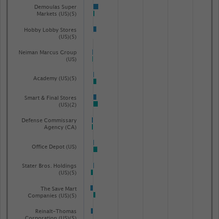
Demoulas Super
Markets (US)(5)
Hobby Lobby Stores
(US)(5)
Neiman Marcus Group
(US)
Academy (US)(5)
Smart & Final Stores
(US)(2)
Defense Commissary
Agency (CA)
Office Depot (US)
Stater Bros. Holdings
(US)(5)
The Save Mart
Companies (US)(5)
Reinalt-Thomas
Corporation (US)(5)