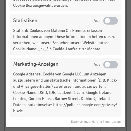
Signet Jewelers (US)
Cookie Box ausgewählt wurden.
Berkshire Hathaway
(US)(5)
Statistiken
Williams-Sonoma (US)
Statistik-Cookies von Matomo On-Premise erfassen
Informationen anonym. Diese Informationen helfen uns zu
Tapestry (vorher:
verstehen, wie unsere Besucher unsere Website nutzen.
Coach) (US) (2)(5)
Cookie-Name: _pk_*.* Cookie-Laufzeit: 13 Monate
Ace Hardware
Corporation
Marketing-Anzeigen
The Michaels
Companies (US)
Google Adsense: Cookie von Google LLC, um Anzeigen
auszuliefern und um statistische Informationen (z. B. Klick-
Big Lots (US)
und Anzeigeverhalten) zu erfassen und auszuwerten.
Cookie-Name: DSID, IDE, Laufzeit: 1 Jahr. Google Ireland
Marathon Petroleum
Limited, Gordon House, Barrow Street, Dublin 4, Ireland.
Corporation (US)(5)
Datenschutzhinweise: https://policies.google.com/privacy?
Sprouts Farmers Market
hl=de
(US)
Datenschutzerklärung
|
Impressum
Staples Inc (US)(3)(6)