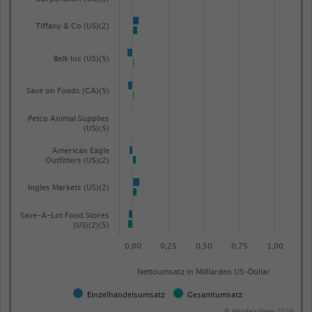
Tiffany & Co (US)(2)
Belk Inc (US)(5)
Save on Foods (CA)(5)
Petco Animal Supplies
(US)(5)
American Eagle
Outfitters (US)(2)
Ingles Markets (US)(2)
Save-A-Lot Food Stores
(US)(2)(5)
0,00
0,25
0,50
0,75
1,00
Nettoumsatz in Milliarden US-Dollar
Einzelhandelsumsatz
Gesamtumsatz
© Handelsdaten 2026