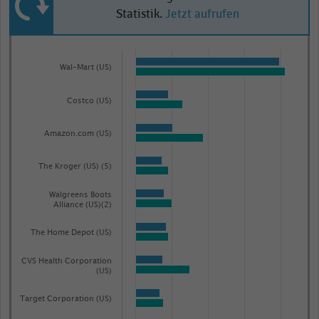
Statistik.
Jetzt aufrufen
Bar
Chart
graphic.
chart
Wal-Mart (US)
with
2
Costco (US)
data
series.
Amazon.com (US)
The
chart
The Kroger (US) (5)
has
1
Walgreens Boots
Alliance (US)(2)
X
axis
The Home Depot (US)
displaying
CVS Health Corporation
categories.
(US)
Range:
Target Corporation (US)
83