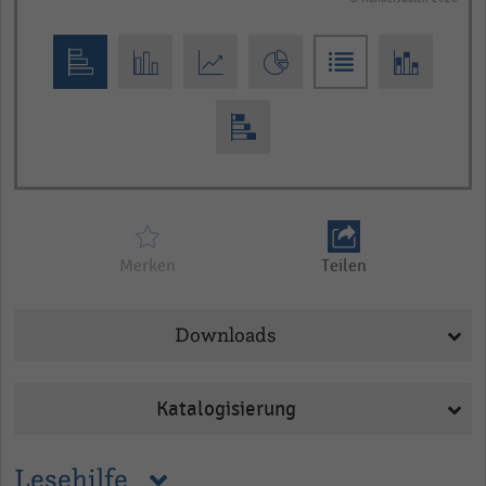
End
of
interactive
chart
Merken
Teilen
Downloads
Katalogisierung
Lesehilfe