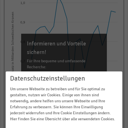
with
1,0
20
Nettoumsatz in Milliarden Schwedischen Kronen
data
points.
0,9
The
chart
has
Informieren und Vorteile
0,8
1
sichern!
X
Für Ihre bequeme und umfassende
0,7
axis
Recherche:
displaying
Datenschutzeinstellungen
categories.
Über 300.000 Daten und Kennzahlen
0,6
Range:
Rund 25.000 Statistiken
Um unsere Webseite zu betreiben und für Sie optimal zu
20
Download als Excel, PNG, PDF
gestalten, nutzen wir Cookies. Einige von ihnen sind
categories.
notwendig, andere helfen uns unsere Webseite und Ihre
0,5
… und vieles mehr!
The
Erfahrung zu verbessern. Sie können Ihre Einwilligung
Q3 2018/19
Q1 2021/22
Q1 2017/18
Q3 2019/20
Q1 2018/19
Q3 2020/21
Q1 2019/20
Q3 2021/22
Q3 2017/18
Q1 2020/21
jederzeit widerrufen und Ihre Cookie Einstellungen ändern.
chart
JETZT INFORMIEREN
Hier finden Sie eine Übersicht über alle verwendeten Cookies.
has
© Handelsdaten 2026