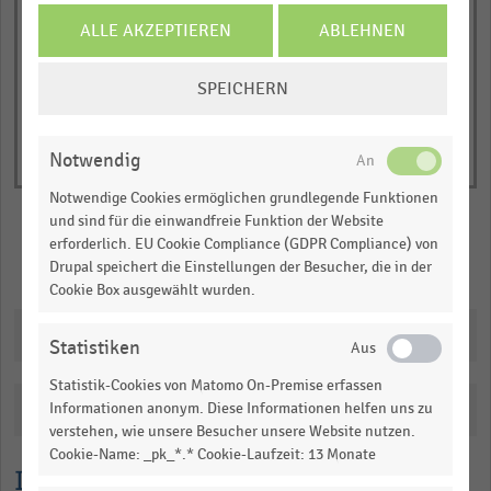
1
End
Y
of
ALLE AKZEPTIEREN
ABLEHNEN
interactive
axis
chart
COOKIE-
displaying
SPEICHERN
EINSTELLUNGEN
Nettoumsatz
ÄNDERN
in
Notwendig
Milliarden
Schwedischen
Notwendige Cookies ermöglichen grundlegende Funktionen
Kronen.
und sind für die einwandfreie Funktion der Website
erforderlich. EU Cookie Compliance (GDPR Compliance) von
Range:
Merken
Teilen
Drupal speichert die Einstellungen der Besucher, die in der
0.46896108674806625
Cookie Box ausgewählt wurden.
to
1.0615351863453302.
Downloads
Statistiken
View
as
Statistik-Cookies von Matomo On-Premise erfassen
data
Katalogisierung
Informationen anonym. Diese Informationen helfen uns zu
table.
verstehen, wie unsere Besucher unsere Website nutzen.
Cookie-Name: _pk_*.* Cookie-Laufzeit: 13 Monate
Lesehilfe