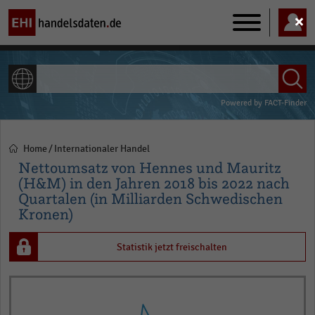
Main
navigation
ALLE INHALTE
Powered by
FACT-Finder
Home
Internationaler Handel
Pfadnavigation
Nettoumsatz von Hennes und Mauritz
(H&M) in den Jahren 2018 bis 2022 nach
Quartalen (in Milliarden Schwedischen
Kronen)
Statistik jetzt freischalten
Line
Chart
graphic.
chart