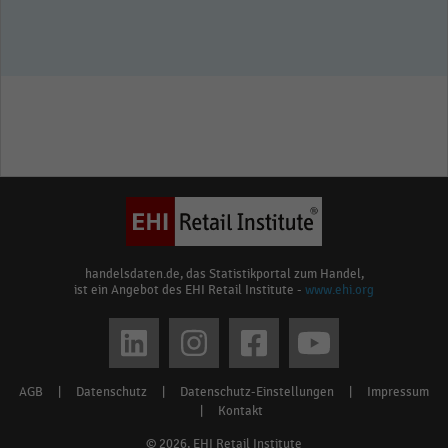
handelsdaten.de, das Statistikportal zum Handel,
ist ein Angebot des EHI Retail Institute -
www.ehi.org
Social
media
AGB
|
Datenschutz
|
Datenschutz-Einstellungen
|
Impressum
Footer
links
|
Kontakt
menu
© 2026, EHI Retail Institute