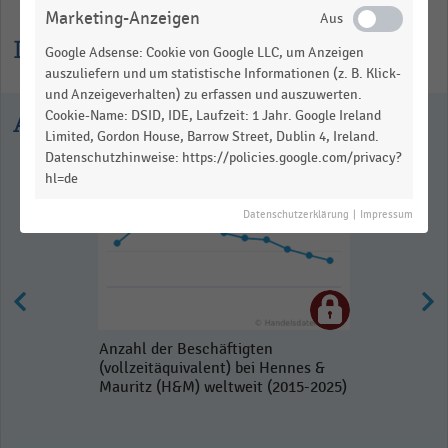
Marketing-Anzeigen
Informationen zur Statistik
Google Adsense: Cookie von Google LLC, um Anzeigen
auszuliefern und um statistische Informationen (z. B. Klick-
und Anzeigeverhalten) zu erfassen und auszuwerten.
Cookie-Name: DSID, IDE, Laufzeit: 1 Jahr. Google Ireland
Ausgewählte Statistiken
Limited, Gordon House, Barrow Street, Dublin 4, Ireland.
Datenschutzhinweise: https://policies.google.com/privacy?
hl=de
Datenschutzerklärung
|
Impressum
Anzahl der Beschäftigten
(vollzeitäquivalent) bei Hennes &
Mauritz (H&M) weltweit (2015-2025)