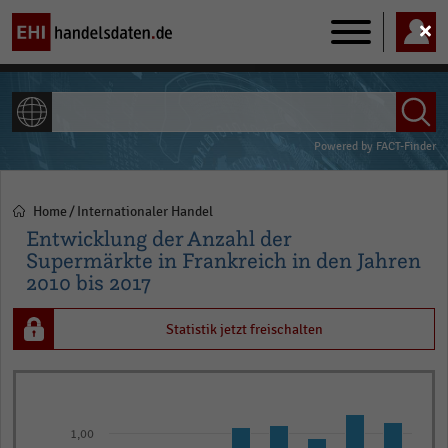
Main
navigation
ALLE INHALTE
Powered by
FACT-Finder
Home
Internationaler Handel
Pfadnavigation
Entwicklung der Anzahl der
Supermärkte in Frankreich in den Jahren
2010 bis 2017
Statistik jetzt freischalten
Bar
Chart
graphic.
chart
with
1,00