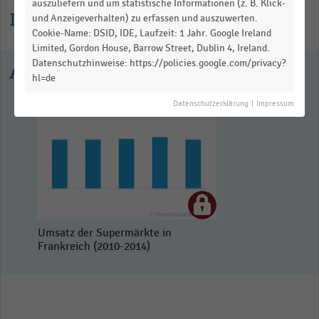
auszuliefern und um statistische Informationen (z. B. Klick-
Informationen zur Statistik
und Anzeigeverhalten) zu erfassen und auszuwerten.
Cookie-Name: DSID, IDE, Laufzeit: 1 Jahr. Google Ireland
Limited, Gordon House, Barrow Street, Dublin 4, Ireland.
Datenschutzhinweise: https://policies.google.com/privacy?
Ausgewählte Statistiken
hl=de
Datenschutzerklärung
|
Impressum
Umsatz der Supermärkte in
Frankreich (2010-2014)