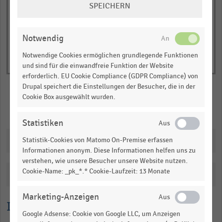
of
axis
SPEICHERN
interactive
EINSTELLUNGEN
displaying
chart
ÄNDERN
Anzahl
Notwendig
der
Supermärkte.
Notwendige Cookies ermöglichen grundlegende Funktionen
Range:
und sind für die einwandfreie Funktion der Website
erforderlich. EU Cookie Compliance (GDPR Compliance) von
0
Drupal speichert die Einstellungen der Besucher, die in der
to
Cookie Box ausgewählt wurden.
1.0997700000000001.
Merken
Teilen
View
Statistiken
as
data
Downloads
Statistik-Cookies von Matomo On-Premise erfassen
table.
Informationen anonym. Diese Informationen helfen uns zu
verstehen, wie unsere Besucher unsere Website nutzen.
Cookie-Name: _pk_*.* Cookie-Laufzeit: 13 Monate
Katalogisierung
Marketing-Anzeigen
Lesehilfe
Google Adsense: Cookie von Google LLC, um Anzeigen