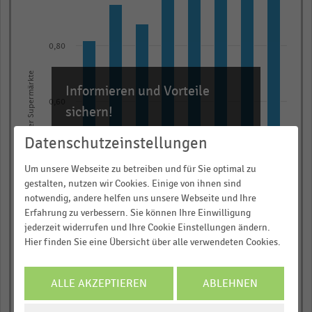
8
bars.
The
0,80
chart
has
Anzahl der Supermärkte
Informieren und Vorteile
1
0,60
X
sichern!
axis
Für Ihre bequeme und umfassende
Datenschutzeinstellungen
displaying
Recherche:
categories.
0,40
Um unsere Webseite zu betreiben und für Sie optimal zu
Über 300.000 Daten und Kennzahlen
Range:
gestalten, nutzen wir Cookies. Einige von ihnen sind
Rund 25.000 Statistiken
8
notwendig, andere helfen uns unsere Webseite und Ihre
Erfahrung zu verbessern. Sie können Ihre Einwilligung
categories.
Download als Excel, PNG, PDF
0,20
jederzeit widerrufen und Ihre Cookie Einstellungen ändern.
The
… und vieles mehr!
Hier finden Sie eine Übersicht über alle verwendeten Cookies.
chart
has
JETZT INFORMIEREN
0,00
2010
2011
2012
2013
2014
2015
2016
2017
1
ALLE AKZEPTIEREN
ABLEHNEN
© Handelsdaten 2026
Y
End
COOKIE-