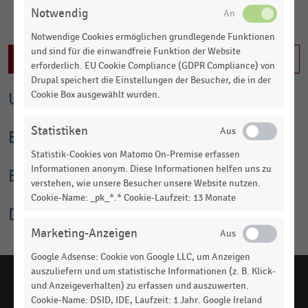
Die
Anzahl der Beschäftigten
in der gesamten
Notwendig
Franchisewirtschaft stieg um 4,5 Prozent auf 749.198 im Jahr
MEHR LADEN
Notwendige Cookies ermöglichen grundlegende Funktionen
2020.
und sind für die einwandfreie Funktion der Website
Inhalt nicht freigeschaltet
erforderlich. EU Cookie Compliance (GDPR Compliance) von
Drupal speichert die Einstellungen der Besucher, die in der
Cookie Box ausgewählt wurden.
Umsatz
Statistiken
Betriebe
Statistik-Cookies von Matomo On-Premise erfassen
Informationen anonym. Diese Informationen helfen uns zu
Beschäftigte
verstehen, wie unsere Besucher unsere Website nutzen.
Cookie-Name: _pk_*.* Cookie-Laufzeit: 13 Monate
Dossiers
Marketing-Anzeigen
Google Adsense: Cookie von Google LLC, um Anzeigen
auszuliefern und um statistische Informationen (z. B. Klick-
und Anzeigeverhalten) zu erfassen und auszuwerten.
Cookie-Name: DSID, IDE, Laufzeit: 1 Jahr. Google Ireland