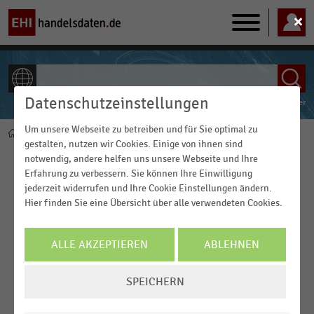
Main
navigation
Datenschutzeinstellungen
ALLE INHALTE
Powered by
FACT-Finder
Um unsere Webseite zu betreiben und für Sie optimal zu
Home
Handelsthemen
Pfadnavigation
gestalten, nutzen wir Cookies. Einige von ihnen sind
Franchisewirtschaft
notwendig, andere helfen uns unsere Webseite und Ihre
Franchising spielt im deutschen Handel eine große Rolle.
21
Erfahrung zu verbessern. Sie können Ihre Einwilligung
Prozent aller Franchisesysteme
sind nämlich im Handel
jederzeit widerrufen und Ihre Cookie Einstellungen ändern.
angesiedelt.
Hier finden Sie eine Übersicht über alle verwendeten Cookies.
Die Franchisewirtschaft in Deutschland entwickelte sich im
Jahr 2020 positiv.
ALLE AKZEPTIEREN
ABLEHNEN
Die
Zahl der Franchisesysteme
lag bei 930, der Gesamtumsatz
der Branche belief sich auf
135,02 Milliarden Euro.
Dieser
COOKIE-
SPEICHERN
wuchs um 4,6 Prozent im Vergleich zum Vorjahr. Die
Zahl der
EINSTELLUNGEN
Franchisenehmer
stieg von 133.424 auf 138.748.
ÄNDERN