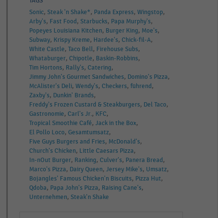
TAGS
Sonic
Steak 'n Shake*
Panda Express
Wingstop
Arby's
Fast Food
Starbucks
Papa Murphy's
Popeyes Louisiana Kitchen
Burger King
Moe's
Subway
Krispy Kreme
Hardee's
Chick-fil-A
White Castle
Taco Bell
Firehouse Subs
Whataburger
Chipotle
Baskin-Robbins
Tim Hortons
Rally's
Catering
Jimmy John's Gourmet Sandwiches
Domino's Pizza
McAlister's Deli
Wendy's
Checkers
führend
Zaxby's
Dunkin' Brands
Freddy's Frozen Custard & Steakburgers
Del Taco
Gastronomie
Carl's Jr.
KFC
Tropical Smoothie Café
Jack in the Box
El Pollo Loco
Gesamtumsatz
Five Guys Burgers and Fries
McDonald's
Church's Chicken
Little Caesars Pizza
In-nOut Burger
Ranking
Culver's
Panera Bread
Marco's Pizza
Dairy Queen
Jersey Mike's
Umsatz
Bojangles' Famous Chicken'n Biscuits
Pizza Hut
Qdoba
Papa John's Pizza
Raising Cane's
Unternehmen
Steak'n Shake