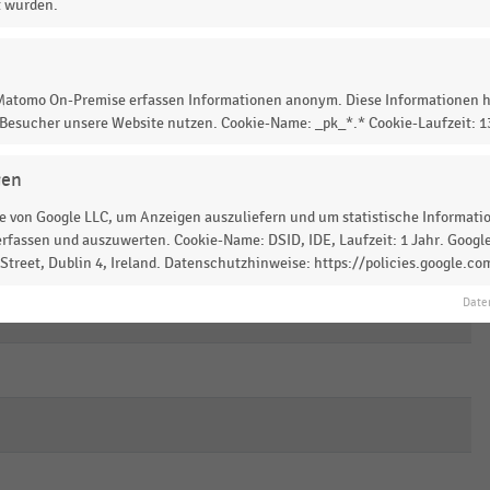
t wurden.
empty
empty
empty
empty
empty
empty
 Matomo On-Premise erfassen Informationen anonym. Diese Informationen h
 Besucher unsere Website nutzen. Cookie-Name: _pk_*.* Cookie-Laufzeit: 
empty
empty
empty
gen
empty
empty
empty
 von Google LLC, um Anzeigen auszuliefern und um statistische Information
rfassen und auszuwerten. Cookie-Name: DSID, IDE, Laufzeit: 1 Jahr. Google
empty
empty
empty
treet, Dublin 4, Ireland. Datenschutzhinweise: https://policies.google.co
Date
empty
empty
empty
empty
empty
empty
empty
empty
empty
empty
empty
empty