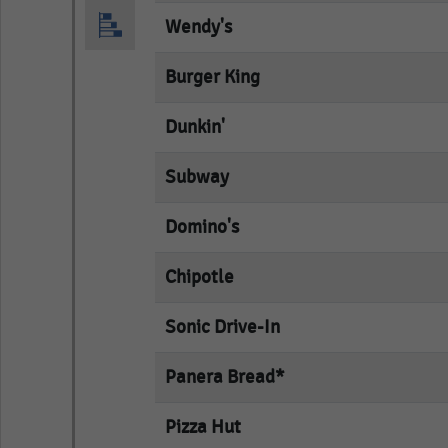
Wendy's
empty
Burger King
empty
Dunkin'
empty
Subway
empty
Domino's
empty
Chipotle
empty
Sonic Drive-In
empty
Panera Bread*
empty
Pizza Hut
empty