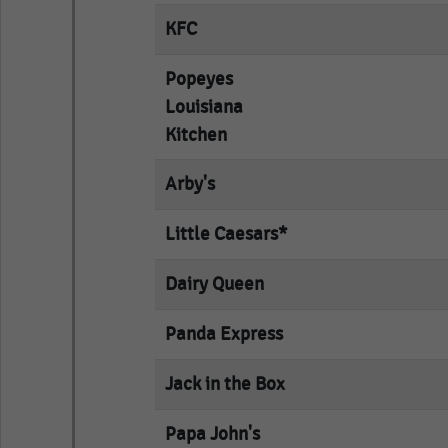
KFC
empty
Popeyes
empty
Louisiana
Kitchen
Arby's
empty
Little Caesars*
empty
Dairy Queen
empty
Panda Express
empty
Jack in the Box
empty
Papa John's
empty