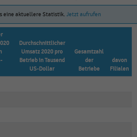
 eine aktuellere Statistik.
Jetzt aufrufen
r
2020
Durchschnittlicher
n
Umsatz 2020 pro
Gesamtzahl
-
Betrieb in Tausend
der
davon
US-Dollar
Betriebe
Filialen
empty
empty
empty
empty
empty
empty
empty
empty
empty
empty
empty
empty