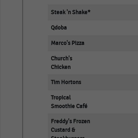
Steak 'n Shake*
empty
Qdoba
empty
Marco's Pizza
empty
Church's
empty
Chicken
Tim Hortons
empty
Tropical
empty
Smoothie Café
Freddy's Frozen
empty
Custard &