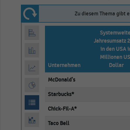
Zu diesem Thema gibt es
Systemweite
Jahresumsatz 
in den USA i
Millionen US
Unternehmen
Dollar
McDonald's
empty
Starbucks*
empty
Chick-Fil-A*
empty
Taco Bell
empty