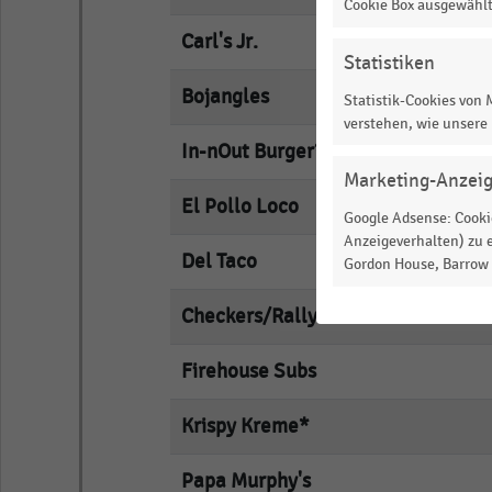
Cookie Box ausgewähl
Carl's Jr.
empty
Statistiken
Bojangles
empty
Statistik-Cookies von
verstehen, wie unsere
In-nOut Burger*
empty
Marketing-Anzei
El Pollo Loco
empty
Google Adsense: Cookie
Anzeigeverhalten) zu e
Del Taco
empty
Gordon House, Barrow S
Checkers/Rally's
empty
Firehouse Subs
empty
Krispy Kreme*
empty
Papa Murphy's
empty