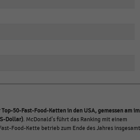
empty
empty
empty
empty
empty
empty
empty
empty
empty
empty
empty
empty
r Top-50-Fast-Food-Ketten in den USA, gemessen am im
S-Dollar)
. McDonald's führt das Ranking mit einem
Fast-Food-Kette betrieb zum Ende des Jahres insgesam