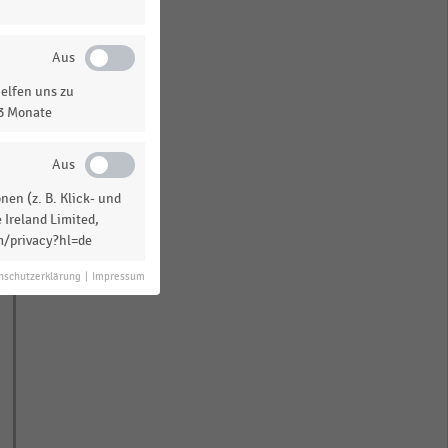
elfen uns zu
13 Monate
en (z. B. Klick- und
 Ireland Limited,
m/privacy?hl=de
nschutzerklärung
|
Impressum