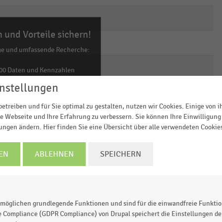
empty
empty
empty
 und Vorteile sichern!
empty
empty
empty
me und umfassende Recherche:
empty
empty
empty
00 Daten und Kennzahlen
0 Statistiken
nstellungen
empty
empty
empty
ls Excel, PNG, PDF
etreiben und für Sie optimal zu gestalten, nutzen wir Cookies. Einige von 
ehr!
empty
empty
empty
e Webseite und Ihre Erfahrung zu verbessern. Sie können Ihre Einwilligung 
lungen ändern. Hier finden Sie eine Übersicht über alle verwendeten Cookie
TZT INFORMIEREN
empty
empty
empty
EN
ABLEHNEN
SPEICHERN
empty
empty
empty
empty
empty
empty
möglichen grundlegende Funktionen und sind für die einwandfreie Funktio
e Compliance (GDPR Compliance) von Drupal speichert die Einstellungen der
empty
empty
empty