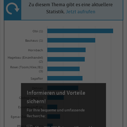
Zu diesem Thema gibt es eine aktuellere
Statistik.
Jetzt aufrufen
Bar
Chart
graphic.
chart
Obi (1)
with
Bauhaus (1)
15
bars.
Hornbach
The
Hagebau (Einzelhandel)
(2)
chart
Rewe (Toom/Klee/B1)
has
(3)
1
Sagaflor
X
Dehner
Informieren und Vorteile
axis
Globus/Hela (1)
displaying
sichern!
categories.
Eurobaustoff (4)
Für Ihre bequeme und umfassende
Range:
Recherche:
Egesa-Zookauf (1)(5)
15
Pflanzen Kölle (1)